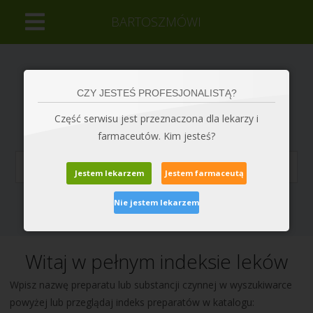
BARTOSZMÓWI
CZY JESTEŚ PROFESJONALISTĄ?
Część serwisu jest przeznaczona dla lekarzy i
farmaceutów. Kim jesteś?
Jestem lekarzem
Jestem farmaceutą
Bartosza zapytano już
227 062 793
razy
Nie jestem lekarzem
Witaj w pełnym indeksie leków
Wpisz nazwę preparatu lub substancji czynnej w wyszukiwarce
powyżej lub przeglądaj indeks preparatów w katalogu: