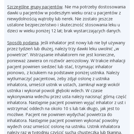
Szczególne grupy pacjentów
. Nie ma potrzeby dostosowania
dawki u pacjentów w podeszłym wieku oraz u pacjentów z
niewydolnością wątroby lub nerek. Nie zostało jeszcze
ustalone bezpieczeństwo i skuteczność stosowania leku u
dzieci w wieku poniżej 12 lat; brak wystarczających danych.
Sposób podania
. Jeśli inhalator jest nowy lub nie był używany
przez tydzień lub dłużej, należy trzy dawki leku uwolnić „w
powietrze”. Wstrząsanie inhalatorem nie jest konieczne,
ponieważ zawiera on roztwór aerozolowy. W trakcie inhalacji
pacjent powinien siedzieć lub stać, trzymając inhalator
pionowo, z kciukiem na podstawie poniżej ustnika. Należy
wytłumaczyć pacjentowi, żeby zdjął osłonę z ustnika
inhalatora, umieścił ustnik w ustach, zamknął wargi wokół
ustnika i wykonał powoli głęboki wdech. W czasie
wykonywania wdechu przez usta należy nacisnąć górną część
inhalatora. Następnie pacjent powinien wyjąć inhalator z ust i
wstrzymać oddech na około 10 s lub tak długo, jak jest to
możliwe. Pacjent nie powinien wydychać powietrza do
inhalatora. Następnie pacjent powinien wykonać powolny
wydech oraz umieścić osłonę na ustniku. Ustnik inhalatora
należy raz w tygodniu czyścić suchą chusteczką lub tkaniną.