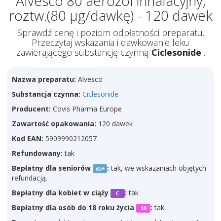
Alvesco 80 aerozol inhalacyjny,
roztw.(80 µg/dawkę) - 120 dawek
Sprawdź cenę i poziom odpłatności preparatu.
Przeczytaj wskazania i dawkowanie leku
zawierającego substancję czynną
Ciclesonide
.
Nazwa preparatu:
Alvesco
Substancja czynna:
Ciclesonide
Producent:
Covis Pharma Europe
Zawartość opakowania:
120 dawek
Kod EAN:
5909990212057
Refundowany:
tak
Bepłatny dla seniorów
:
tak, we wskazaniach objętych
65+
refundacją.
Bepłatny dla kobiet w ciąży
:
tak
C
Bepłatny dla osób do 18 roku życia
:
tak
18