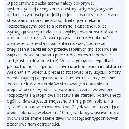
U pacjentów z ciężką astmą należy dokonywać
systematycznej oceny kontroli astmy, w tym wykonywać
badania czynności płuc. Jeśli pacjenci stwierdzają, że leczenie
stosowanymi doraźnie krótko działającymi lekami
rozszerzającymi oskrzela jest mniej skuteczne lub, że
wymagają więcej inhalacji niż zwykle, powinni zwrócić się o
pomoc do lekarza. W takim przypadku należy dokonać
ponownej oceny stanu pacjenta i rozważyć potrzebę
zwiększenia dawki leków przeciwzapalnych (np. stosowanie
większej dawki preparatu przez krótki okres lub podanie
kortykosteroidów doustnie). W szczególnych przypadkach,
jak np. trudności z jednoczesnym uruchomieniem inhalatora i
wykonaniem wdechu, preparat stosować przy użyciu komory
przedłużającej (spejsera) AeroChamber Plus. Przy zmianie
leczenia z kortykosteroidów stosowanych doustnie na
preparat po ok. tygodniu stosowania leczenia wziewnego
rozpoczyna się stopniowe odstawianie steroidu podawanego
ogólnie; dawka jest zmniejszana o 1 mg prednizolonu na
tydzień lub o dawkę równoważną. Gdy dawki podtrzymujące
prednizolonu są większe niż 10 mg na dobę, właściwe może
być większe zmniejszenie dawki w odstępach tygodniowych,
z zachowaniem ostrożności.