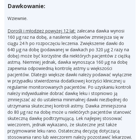
Dawkowanie:
Wziewnie.
Dorośli i młodzież powyżej 12 lat:
zalecana dawka wynosi
160 µg raz na dobę, a nasilenie objawów zmniejsza się w
ciągu 24 h po rozpoczęciu leczenia. Zwiększenie dawki do
640 µg na dobę (podawanej w dawkach po 320 µg 2 razy na
dobę) może być korzystne dla niektórych pacjentów z ciężką
astmą. Niemniej jednak, dawka wynosząca 160 µg na dobę
zapewnia odpowiednią kontrolę astmy u większości
pacjentów. Dlatego większe dawki należy podawać wyłącznie
w przypadku stwierdzenia dodatkowej korzyści klinicznej u
regularnie monitorowanych pacjentów. Po uzyskaniu kontroli
należy indywidualnie dobrać dawkę leku i stopniowo ją
zmniejszać aż do ustalenia minimalnej dawki niezbędnej do
utrzymania skutecznej kontroli astmy. Dawka zmniejszona
do 80 µg raz na dobę może u niektórych pacjentów stanowić
skuteczną dawkę podtrzymującą. Lek najlepiej stosować
wieczorem, jednak wykazano, że skuteczne jest także
przyjmowanie leku rano. Ostateczną decyzję dotyczącą
stosowania rano lub wieczorem należy pozostawić lekarzowi.