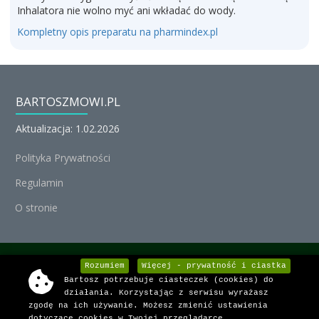
Inhalatora nie wolno myć ani wkładać do wody.
Kompletny opis preparatu na pharmindex.pl
BARTOSZMOWI.PL
Aktualizacja: 1.02.2026
Polityka Prywatności
Regulamin
O stronie
© Michał Nedoszytko 2026, Wszystkie prawa zastrzeżone.
Rozumiem
Więcej - prywatność i ciastka
Bartosz potrzebuje ciasteczek (cookies) do
Informacje o lekach dostarcza:
działania. Korzystając z serwisu wyrażasz
zgodę na ich używanie. Możesz zmienić ustawienia
dotyczące cookies w Twojej przeglądarce.