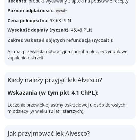
Recepta:
produkt wydawany z apteki na podstawie recepty
Poziom odpłatnosci:
ryczałt
Cena pełnopłatna:
93,63 PLN
Wysokość dopłaty (ryczałt):
46,48 PLN
Zakres wskazań objętych refundacją (ryczałt ):
Astma, przewlekła obturacyjna choroba płuc, eozynofilowe
zapalenie oskrzeli
Kiedy należy przyjąć lek Alvesco?
Wskazania (w tym pkt 4.1 ChPL):
Leczenie przewlekłej astmy oskrzelowej u osób dorosłych i
młodzieży (w wieku 12 lat i starszych).
Jak przyjmować lek Alvesco?