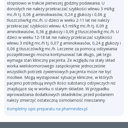
stopniowo w trakcie pierwszej godziny podawania. U
dorosłych nie należy przekraczać szybkości wlewu 3 ml/kg
mc./h tj. 0,06 g aminokwasów, 0,24 g glukozy i 0,06 g
tłuszczów/kg mc./h. U dzieci w wieku 2-11 lat nie należy
przekraczać szybkości wlewu 4,5 ml/kg mc./h tj. 0,09 g
aminokwasów, 0,36 g glukozy i 0,09 g tłuszczów/kg mc./h. U
dzieci w wieku 12-18 lat nie należy przekraczać szybkości
wlewu 3 ml/kg mc./h tj. 0,07 g aminokwasów, 0,24 g glukozy i
0,06 g tłuszczów/kg mc./h. Leczenie za pomocą odżywiania
pozajelitowego można kontynuować tak długo, jak tego
wymaga stan kliniczny pacjenta. Ze względu na stały skład
worka wielokomorowego zaspokojenie jednocześnie
wszystkich potrzeb żywieniowych pacjenta może nie być
możliwe. Mogą występować sytuacje kliniczne, w których
pacjenci potrzebują innych ilości substancji odżywczych niż
znajdujące się w worku o stałym składzie. W przypadku
wprowadzania dodatkowych składników, przed podaniem
należy zmierzyć ostateczną osmolarność mieszaniny.
Kompletny opis preparatu na pharmindex.pl