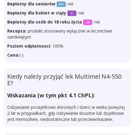
Bepłatny dla seniorów
:
nie
65+
Bepłatny dla kobiet w ciąży
:
nie
C
Bepłatny dla osób do 18 roku życia
:
nie
18
Recepta:
produkt stosowany wyłącznie w lecznictwie
zamkniętym
Poziom odpłatnosci:
100%
Cena:
(-)
Kiedy należy przyjąć lek Multimel N4-550
E?
Wskazania (w tym pkt 4.1 ChPL):
Odżywianie pozajelitowe dorosłych i dzieci w wieku powyżej
2 lat w przypadkach, gdy odżywianie doustne lub dojelitowe
jest niemożliwe, niedostateczne lub przeciwwskazane.