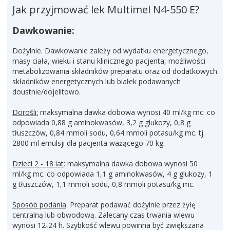
Jak przyjmować lek Multimel N4-550 E?
Dawkowanie:
Dożylnie. Dawkowanie zależy od wydatku energetycznego,
masy ciała, wieku i stanu klinicznego pacjenta, możliwości
metabolizowania składników preparatu oraz od dodatkowych
składników energetycznych lub białek podawanych
doustnie/dojelitowo.
Dorośli:
maksymalna dawka dobowa wynosi 40 ml/kg mc. co
odpowiada 0,88 g aminokwasów, 3,2 g glukozy, 0,8 g
tłuszczów, 0,84 mmoli sodu, 0,64 mmoli potasu/kg mc. tj.
2800 ml emulsji dla pacjenta ważącego 70 kg.
Dzieci 2 - 18 lat
: maksymalna dawka dobowa wynosi 50
ml/kg mc. co odpowiada 1,1 g aminokwasów, 4 g glukozy, 1
g tłuszczów, 1,1 mmoli sodu, 0,8 mmoli potasu/kg mc.
Sposób podania
. Preparat podawać dożylnie przez żyłę
centralną lub obwodową. Zalecany czas trwania wlewu
wynosi 12-24 h. Szybkość wlewu powinna być zwiększana