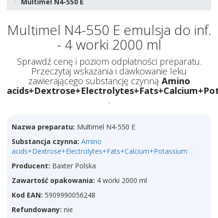
Multimel N4-550 E
Multimel N4-550 E emulsja do inf.
- 4 worki 2000 ml
Sprawdź cenę i poziom odpłatności preparatu.
Przeczytaj wskazania i dawkowanie leku
zawierającego substancję czynną
Amino
acids+Dextrose+Electrolytes+Fats+Calcium+Po
.
Nazwa preparatu:
Multimel N4-550 E
Substancja czynna:
Amino
acids+Dextrose+Electrolytes+Fats+Calcium+Potassium
Producent:
Baxter Polska
Zawartość opakowania:
4 worki 2000 ml
Kod EAN:
5909990056248
Refundowany:
nie