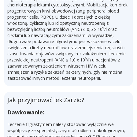
chemioterapię lekami cytotoksycznymi. Mobilizacja komórek
progenitorowych krwi obwodowej (ang. peripheral blood
progenitor cells, PBPC). U dzieci i dorosłych z ciężką
wrodzoną, cykliczną lub idiopatyczną neutropenią z
9
bezwzględną liczbą neutrofilów (ANC) ≤ 0,5 x 10
/l oraz
ciężkimi lub nawracającymi zakażeniami w wywiadzie,
długotrwałe podawanie filgrastymu jest wskazane w celu
zwiększenia liczby neutrofilów oraz zmniejszenia częstości i
czasu trwania objawów związanych z zakażeniem. Leczenie
9
przewlekłej neutropenii (ANC ≤ 1,0 x 10
/l) u pacjentów z
zaawansowanym zakażeniem wirusem HIV w celu
zmniejszenia ryzyka zakażeń bakteryjnych, gdy nie można
zastosować innych metod leczenia neutropenii.
Jak przyjmować lek Zarzio?
Dawkowanie:
Leczenie filgrastymem należy stosować wyłącznie we
współpracy ze specjalistycznym ośrodkiem onkologicznym,
posiadającym doświadczenie w leczeniu G-CSF oraz w