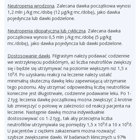
Neutropenia wrodzona
. Zalecana dawka początkowa wynosi
1,2 mln j./kg mc./dobę (12 μg/kg mc./dobę), jako dawka
pojedyncza lub dawki podzielone.
Neutropenia idiopatyczna lub cykliczna
. Zalecana dawka
początkowa wynosi 0,5 mln j./kg mc./dobę (5 μg/kg
mc./dobę), jako dawka pojedyncza lub dawki podzielone.
Dostosowanie dawki
. Filgrastym należy podawać codziennie
we wstrzyknięciu podskórnym, aż liczba neutrofilów zwiększy
się i będzie się utrzymywać na poziomie większym niż 1,5 x
9
10
/l. Po uzyskaniu reakcji na leczenie należy ustalić
minimalną skuteczną dawkę leku zapewniającą utrzymanie
tego poziomu. Aby utrzymać odpowiednią liczbę neutrofilów
konieczne jest długotrwałe, codzienne podawanie leku. Po 1-
2 tyg. leczenia dawkę początkową można zwiększyć 2-krotnie
lub zmniejszyć o połowę w zależności od reakcji pacjenta na
leczenie. Następnie dawkę można indywidualnie
dostosowywać co 1-2 tyg., tak aby przeciętna liczba
9
9
neutrofilów utrzymywała się pomiędzy 1,5 x 10
/l a 10 x 10
/l.
U pacjentów z ciężkimi zakażeniami można rozważyć
szybsze zwiększanie dawki. W badaniach klinicznych u 97%