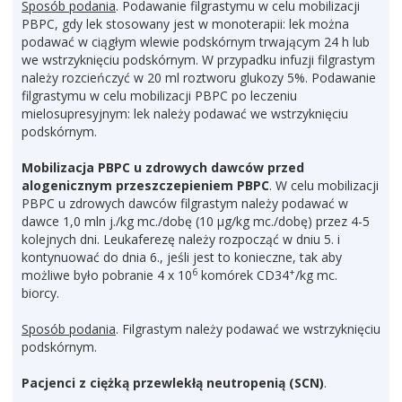
Sposób podania
. Podawanie filgrastymu w celu mobilizacji
PBPC, gdy lek stosowany jest w monoterapii: lek można
podawać w ciągłym wlewie podskórnym trwającym 24 h lub
we wstrzyknięciu podskórnym. W przypadku infuzji filgrastym
należy rozcieńczyć w 20 ml roztworu glukozy 5%. Podawanie
filgrastymu w celu mobilizacji PBPC po leczeniu
mielosupresyjnym: lek należy podawać we wstrzyknięciu
podskórnym.
Mobilizacja PBPC u zdrowych dawców przed
alogenicznym przeszczepieniem PBPC
. W celu mobilizacji
PBPC u zdrowych dawców filgrastym należy podawać w
dawce 1,0 mln j./kg mc./dobę (10 μg/kg mc./dobę) przez 4-5
kolejnych dni. Leukaferezę należy rozpocząć w dniu 5. i
kontynuować do dnia 6., jeśli jest to konieczne, tak aby
6
+
możliwe było pobranie 4 x 10
komórek CD34
/kg mc.
biorcy.
Sposób podania
. Filgrastym należy podawać we wstrzyknięciu
podskórnym.
Pacjenci z ciężką przewlekłą neutropenią (SCN)
.