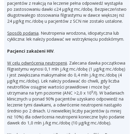
pacjentów z reakcją na leczenie pełna odpowiedź wystąpiła
po zastosowaniu dawki ≤24 μg/kg mc./dobę. Bezpieczeństwo
długotrwałego stosowania filgrastymu w dawce większej niż
24 μg/kg mc./dobę u pacjentów z SCN nie zostało ustalone.
Sposób podania
. Neutropenia wrodzona, idiopatyczna lub
cykliczna: lek należy podawać we wstrzyknięciu podskórnym.
Pacjenci zakażeni HIV
.
W celu odwrócenia neutropenii
. Zalecana dawka początkowa
filgrastymu wynosi 0,1 mln j./kg mc./dobę (1 μg/kg mc./dobę)
i jest zwiększana maksymalnie do 0,4 mln j./kg mc./dobę (4
μg/kg mc./dobę). Lek należy podawać do chwili, gdy liczba
neutrofilów osiągnie wartości prawidłowe i może być
9
utrzymana na tym poziomie (ANC >2,0 x 10
/l). W badaniach
klinicznych u ponad 90% pacjentów uzyskano odpowiedź na
leczenie tymi dawkami, a odwrócenie neutropenii nastąpiło
średnio po 2 dniach. U niewielkiej liczby pacjentów (u mniej
niż 10%) dla odwrócenia neutropenii konieczne było podanie
dawek do 1,0 mln j./kg mc./dobę (10 μg/kg mc./dobę).