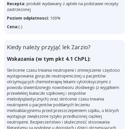
Recepta:
produkt wydawany z apteki na podstawie recepty
zastrzeżonej
Poziom odpłatnosci:
100%
Cena:
(-)
Kiedy należy przyjąć lek Zarzio?
Wskazania (w tym pkt 4.1 ChPL):
Skrócenie czasu trwania neutropenii i zmniejszenie częstości
występowania gorączki neutropenicznej u pacjentów
otrzymujących chemioterapię lekami cytotoksycznymi z
powodu stwierdzonego nowotworu złośliwego (z wyjątkiem
przewlekłej białaczki szpikowej i zespołów
mielodysplastycznych) oraz skrócenie czasu trwania
neutropenii u pacjentów poddanych leczeniu
mieloablacyjnemu przed przeszczepieniem szpiku, u których
występuje zwiększone ryzyko przedłużonej ciężkiej
neutropenii. Bezpieczeństwo i skuteczność stosowania
filgrastymu są podobne u dorosłych i dzieci otrzymujących