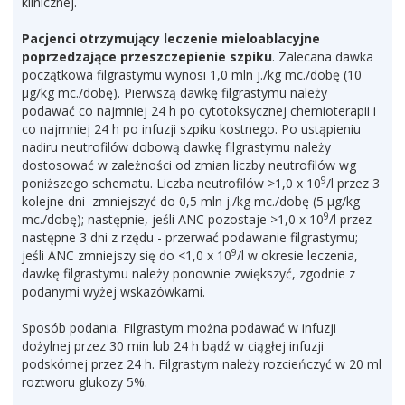
klinicznej.
Pacjenci otrzymujący leczenie mieloablacyjne
poprzedzające przeszczepienie szpiku
. Zalecana dawka
początkowa filgrastymu wynosi 1,0 mln j./kg mc./dobę (10
μg/kg mc./dobę). Pierwszą dawkę filgrastymu należy
podawać co najmniej 24 h po cytotoksycznej chemioterapii i
co najmniej 24 h po infuzji szpiku kostnego. Po ustąpieniu
nadiru neutrofilów dobową dawkę filgrastymu należy
dostosować w zależności od zmian liczby neutrofilów wg
9
poniższego schematu. Liczba neutrofilów >1,0 x 10
/l przez 3
kolejne dni zmniejszyć do 0,5 mln j./kg mc./dobę (5 μg/kg
9
mc./dobę); następnie, jeśli ANC pozostaje >1,0 x 10
/l przez
następne 3 dni z rzędu - przerwać podawanie filgrastymu;
9
jeśli ANC zmniejszy się do <1,0 x 10
/l w okresie leczenia,
dawkę filgrastymu należy ponownie zwiększyć, zgodnie z
podanymi wyżej wskazówkami.
Sposób podania
. Filgrastym można podawać w infuzji
dożylnej przez 30 min lub 24 h bądź w ciągłej infuzji
podskórnej przez 24 h. Filgrastym należy rozcieńczyć w 20 ml
roztworu glukozy 5%.