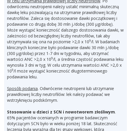
W celu utrzymania prawidłowej liczby neutrofilów
. Po
odwróceniu neutropenii należy ustalić minimalną skuteczną
dawkę leku pozwalającą na utrzymanie prawidłowej liczby
neutrofilów. Zaleca się dostosowanie dawki początkowej i
podawanie co drugą dobę 30 mln j./dobę (300 μg/dobę).
Może wystąpić konieczność dalszego dostosowania dawki, w
zależności od bezwzględnej liczby neutrofilów, tak aby
9
utrzymywała się ona na poziomie >2,0 x 10
/l. W badaniach
klinicznych konieczne było podawanie dawki 30 mln j./dobę
(300 μg/dobę) przez 1-7 dni w tygodniu, aby utrzymać
9
wartości ANC >2,0 x 10
/l, a średnia częstość podawania leku
wynosiła 3 dni w tyg. W celu utrzymania wartości ANC >2,0 x
9
10
/l może wystąpić konieczność długoterminowego
podawania leku.
Sposób podania
. Odwrócenie neutropenii lub utrzymanie
prawidłowej liczby neutrofilów: lek należy podawać we
wstrzyknięciu podskórnym.
Stosowanie u dzieci z SCN i nowotworem złośliwym
.
65% pacjentów ocenianych w programie badawczym
dotyczącym SCN było w wieku poniżej 18 lat. Skuteczność
leczenia była wyraźna dla tej grupy wiekowej, która