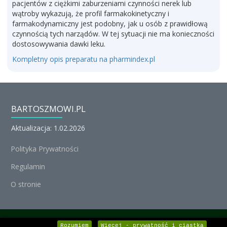
pacjentów z ciężkimi zaburzeniami czynności nerek lub
wątroby wykazują, że profil farmakokinetyczny i
farmakodynamiczny jest podobny, jak u osób z prawidłową
czynnością tych narządów. W tej sytuacji nie ma konieczności
dostosowywania dawki leku.
Kompletny opis preparatu na pharmindex.pl
BARTOSZMOWI.PL
Aktualizacja: 1.02.2026
Polityka Prywatności
Regulamin
O stronie
© Michał Nedoszytko 2026, Wszystkie prawa zastrzeżone.
Rozumiem
Więcej - prywatność i ciastka