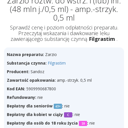
Zarzio roztw. do wstrz. i (lub) inf.
(48 mln j./0,5 ml) - amp.-strzyk.
0,5 ml
Sprawdź cenę i poziom odpłatności preparatu.
Przeczytaj wskazania i dawkowanie leku
zawierającego substancję czynną
Filgrastim
.
Nazwa preparatu:
Zarzio
Substancja czynna:
Filgrastim
Producent:
Sandoz
Zawartość opakowania:
amp.-strzyk. 0,5 ml
Kod EAN:
5909990687800
Refundowany:
nie
Bepłatny dla seniorów
:
nie
65+
Bepłatny dla kobiet w ciąży
:
nie
C
Bepłatny dla osób do 18 roku życia
:
nie
18