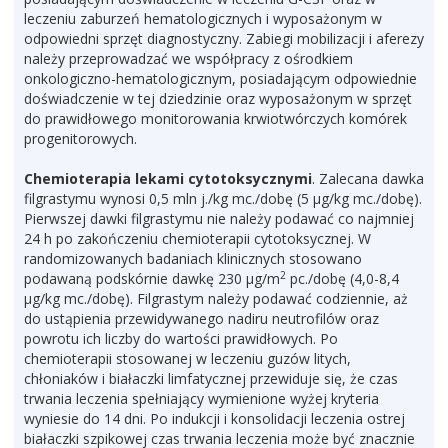
leczeniu zaburzeń hematologicznych i wyposażonym w
odpowiedni sprzęt diagnostyczny. Zabiegi mobilizacji i aferezy
należy przeprowadzać we współpracy z ośrodkiem
onkologiczno-hematologicznym, posiadającym odpowiednie
doświadczenie w tej dziedzinie oraz wyposażonym w sprzęt
do prawidłowego monitorowania krwiotwórczych komórek
progenitorowych.
Chemioterapia lekami cytotoksycznymi
. Zalecana dawka
filgrastymu wynosi 0,5 mln j./kg mc./dobę (5 μg/kg mc./dobę).
Pierwszej dawki filgrastymu nie należy podawać co najmniej
24 h po zakończeniu chemioterapii cytotoksycznej. W
randomizowanych badaniach klinicznych stosowano
2
podawaną podskórnie dawkę 230 μg/m
pc./dobę (4,0-8,4
μg/kg mc./dobę). Filgrastym należy podawać codziennie, aż
do ustąpienia przewidywanego nadiru neutrofilów oraz
powrotu ich liczby do wartości prawidłowych. Po
chemioterapii stosowanej w leczeniu guzów litych,
chłoniaków i białaczki limfatycznej przewiduje się, że czas
trwania leczenia spełniający wymienione wyżej kryteria
wyniesie do 14 dni. Po indukcji i konsolidacji leczenia ostrej
białaczki szpikowej czas trwania leczenia może być znacznie