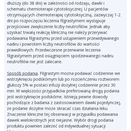
dłuższy (do 38 dni) w zależności od rodzaju, dawki i
schematu chemioterapii cytotoksycznej. U pacjentów
otrzymujących chemioterapię cytotoksyczną, zazwyczaj 1-2
dni po rozpoczęciu leczenia filgrastymem występuje
przejściowe zwiększenie liczby neutrofilów. Jednak aby
uzyskać trwałą reakcję kliniczną nie należy przerywać
podawania filgrastymu przed ustąpieniem przewidywanego
nadiru i powrotem liczby neutrofilów do wartości
prawidłowych. Przedwczesne przerwanie leczenia
filgrastymem przed osiągnięciem spodziewanego nadiru
neutrofilów nie jest zalecane.
Sposób podania
. Filgrastym można podawać codziennie we
wstrzyknięciu podskórnym lub po rozcieńczeniu roztworem
glukozy 5% w postaci infuzji dożylnej codziennie przez 30
min. W większości przypadków preferowaną drogą podania
jest wstrzyknięcie podskórne. Istnieją pewne dowody
pochodzące z badania z zastosowaniem dawki pojedynczej,
że podanie dożylne może skracać czas działania leku.
Znaczenie kliniczne tej obserwacji w przypadku podawania
dawek wielokrotnych jest niejasne. Wybór drogi podania
produktu powinien zależeć od indywidualnej sytuacji