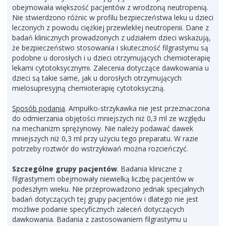
obejmowała większość pacjentów z wrodzoną neutropenią.
Nie stwierdzono różnic w profilu bezpieczeństwa leku u dzieci
leczonych z powodu ciężkiej przewlekłej neutropenii. Dane z
badań klinicznych prowadzonych z udziałem dzieci wskazują,
że bezpieczeństwo stosowania i skuteczność filgrastymu są
podobne u dorosłych i u dzieci otrzymujących chemioterapię
lekami cytotoksycznymi. Zalecenia dotyczące dawkowania u
dzieci są takie same, jak u dorosłych otrzymujących
mielosupresyjną chemioterapię cytotoksyczną.
Sposób podania
. Ampułko-strzykawka nie jest przeznaczona
do odmierzania objętości mniejszych niż 0,3 ml ze względu
na mechanizm sprężynowy. Nie należy podawać dawek
mniejszych niż 0,3 ml przy użyciu tego preparatu. W razie
potrzeby roztwór do wstrzykiwań można rozcieńczyć.
Szczególne grupy pacjentów
. Badania kliniczne z
filgrastymem obejmowały niewielką liczbę pacjentów w
podeszłym wieku. Nie przeprowadzono jednak specjalnych
badań dotyczących tej grupy pacjentów i dlatego nie jest
możliwe podanie specyficznych zaleceń dotyczących
dawkowania. Badania z zastosowaniem filgrastymu u