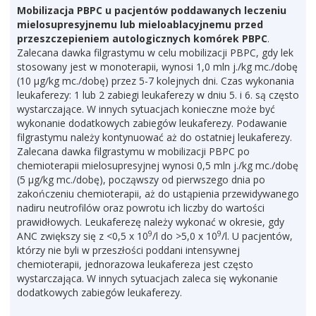
Mobilizacja PBPC u pacjentów poddawanych leczeniu
mielosupresyjnemu lub mieloablacyjnemu przed
przeszczepieniem autologicznych komórek PBPC
.
Zalecana dawka filgrastymu w celu mobilizacji PBPC, gdy lek
stosowany jest w monoterapii, wynosi 1,0 mln j./kg mc./dobę
(10 μg/kg mc./dobę) przez 5-7 kolejnych dni. Czas wykonania
leukaferezy: 1 lub 2 zabiegi leukaferezy w dniu 5. i 6. są często
wystarczające. W innych sytuacjach konieczne może być
wykonanie dodatkowych zabiegów leukaferezy. Podawanie
filgrastymu należy kontynuować aż do ostatniej leukaferezy.
Zalecana dawka filgrastymu w mobilizacji PBPC po
chemioterapii mielosupresyjnej wynosi 0,5 mln j./kg mc./dobę
(5 μg/kg mc./dobę), począwszy od pierwszego dnia po
zakończeniu chemioterapii, aż do ustąpienia przewidywanego
nadiru neutrofilów oraz powrotu ich liczby do wartości
prawidłowych. Leukaferezę należy wykonać w okresie, gdy
9
9
ANC zwiększy się z <0,5 x 10
/l do >5,0 x 10
/l. U pacjentów,
którzy nie byli w przeszłości poddani intensywnej
chemioterapii, jednorazowa leukafereza jest często
wystarczająca. W innych sytuacjach zaleca się wykonanie
dodatkowych zabiegów leukaferezy.