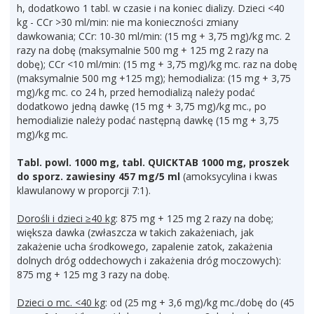
h, dodatkowo 1 tabl. w czasie i na koniec dializy. Dzieci <40
kg - CCr >30 ml/min: nie ma konieczności zmiany
dawkowania; CCr: 10-30 ml/min: (15 mg + 3,75 mg)/kg mc. 2
razy na dobę (maksymalnie 500 mg + 125 mg 2 razy na
dobę); CCr <10 ml/min: (15 mg + 3,75 mg)/kg mc. raz na dobę
(maksymalnie 500 mg +125 mg); hemodializa: (15 mg + 3,75
mg)/kg mc. co 24 h, przed hemodializą należy podać
dodatkowo jedną dawkę (15 mg + 3,75 mg)/kg mc., po
hemodializie należy podać następną dawkę (15 mg + 3,75
mg)/kg mc.
Tabl. powl. 1000 mg, tabl. QUICKTAB 1000 mg, proszek
do sporz. zawiesiny 457 mg/5 ml
(amoksycylina i kwas
klawulanowy w proporcji 7:1).
Dorośli i dzieci ≥40 kg
: 875 mg + 125 mg 2 razy na dobę;
większa dawka (zwłaszcza w takich zakażeniach, jak
zakażenie ucha środkowego, zapalenie zatok, zakażenia
dolnych dróg oddechowych i zakażenia dróg moczowych):
875 mg + 125 mg 3 razy na dobę.
Dzieci o mc. <40 kg
: od (25 mg + 3,6 mg)/kg mc./dobę do (45