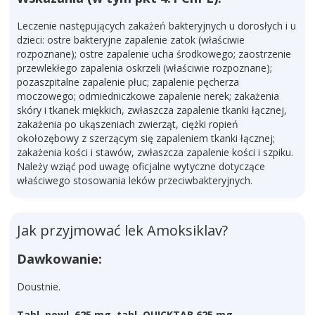
Leczenie następujących zakażeń bakteryjnych u dorosłych i u
dzieci: ostre bakteryjne zapalenie zatok (właściwie
rozpoznane); ostre zapalenie ucha środkowego; zaostrzenie
przewlekłego zapalenia oskrzeli (właściwie rozpoznane);
pozaszpitalne zapalenie płuc; zapalenie pęcherza
moczowego; odmiedniczkowe zapalenie nerek; zakażenia
skóry i tkanek miękkich, zwłaszcza zapalenie tkanki łącznej,
zakażenia po ukąszeniach zwierząt, ciężki ropień
okołozębowy z szerzącym się zapaleniem tkanki łącznej;
zakażenia kości i stawów, zwłaszcza zapalenie kości i szpiku.
Należy wziąć pod uwagę oficjalne wytyczne dotyczące
właściwego stosowania leków przeciwbakteryjnych.
Jak przyjmować lek Amoksiklav?
Dawkowanie:
Doustnie.
Tabl. powl. 625 mg, tabl. QUICKTAB 625 mg