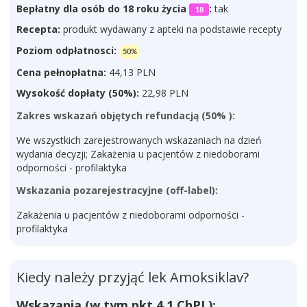
Bepłatny dla osób do 18 roku życia
:
tak
18
Recepta:
produkt wydawany z apteki na podstawie recepty
Poziom odpłatnosci:
50%
Cena pełnopłatna:
44,13 PLN
Wysokość dopłaty (50%):
22,98 PLN
Zakres wskazań objętych refundacją (50% ):
We wszystkich zarejestrowanych wskazaniach na dzień
wydania decyzji; Zakażenia u pacjentów z niedoborami
odporności - profilaktyka
Wskazania pozarejestracyjne (off-label):
Zakażenia u pacjentów z niedoborami odporności -
profilaktyka
Kiedy należy przyjąć lek Amoksiklav?
Wskazania (w tym pkt 4.1 ChPL):