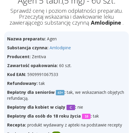
Agen 5 tabl.(5 mg) - 60 szt.
Sprawdź cenę i poziom odpłatności preparatu.
Przeczytaj wskazania i dawkowanie leku
zawierającego substancję czynną
Amlodipine
.
Nazwa preparatu:
Agen
Substancja czynna:
Amlodipine
Producent:
Zentiva
Zawartość opakowania:
60 szt.
Kod EAN:
5909991067533
Refundowany:
tak
Bepłatny dla seniorów
:
tak, we wskazaniach objętych
65+
refundacją.
Bepłatny dla kobiet w ciąży
:
nie
C
Bepłatny dla osób do 18 roku życia
:
tak
18
Recepta:
produkt wydawany z apteki na podstawie recepty