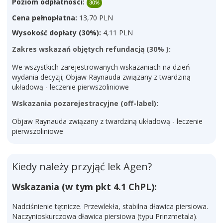
Poziom odpłatnosci:
30%
Cena pełnopłatna:
13,70 PLN
Wysokość dopłaty (30%):
4,11 PLN
Zakres wskazań objętych refundacją (30% ):
We wszystkich zarejestrowanych wskazaniach na dzień
wydania decyzji; Objaw Raynauda związany z twardziną
układową - leczenie pierwszoliniowe
Wskazania pozarejestracyjne (off-label):
Objaw Raynauda związany z twardziną układową - leczenie
pierwszoliniowe
Kiedy należy przyjąć lek Agen?
Wskazania (w tym pkt 4.1 ChPL):
Nadciśnienie tętnicze. Przewlekła, stabilna dławica piersiowa.
Naczynioskurczowa dławica piersiowa (typu Prinzmetala).