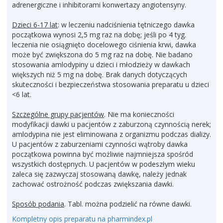
adrenergiczne i inhibitorami konwertazy angiotensyny.
Dzieci 6-17 lat
: w leczeniu nadciśnienia tętniczego dawka
początkowa wynosi 2,5 mg raz na dobę; jeśli po 4 tyg.
leczenia nie osiągnięto docelowego ciśnienia krwi, dawka
może być zwiększona do 5 mg raz na dobę. Nie badano
stosowania amlodypiny u dzieci i młodzieży w dawkach
większych niż 5 mg na dobę. Brak danych dotyczących
skuteczności i bezpieczeństwa stosowania preparatu u dzieci
<6 lat.
Szczególne grupy pacjentów
. Nie ma konieczności
modyfikacji dawki u pacjentów z zaburzoną czynnością nerek;
amlodypina nie jest eliminowana z organizmu podczas dializy.
U pacjentów z zaburzeniami czynności wątroby dawka
początkowa powinna być możliwie najmniejsza spośród
wszystkich dostępnych. U pacjentów w podeszłym wieku
zaleca się zazwyczaj stosowaną dawkę, należy jednak
zachować ostrożność podczas zwiększania dawki.
Sposób podania
. Tabl. można podzielić na równe dawki.
Kompletny opis preparatu na pharmindex.pl