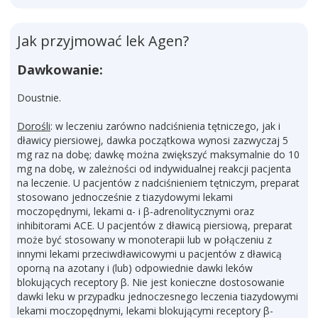
Jak przyjmować lek Agen?
Dawkowanie:
Doustnie.
Dorośli
: w leczeniu zarówno nadciśnienia tętniczego, jak i
dławicy piersiowej, dawka początkowa wynosi zazwyczaj 5
mg raz na dobę; dawkę można zwiększyć maksymalnie do 10
mg na dobę, w zależności od indywidualnej reakcji pacjenta
na leczenie. U pacjentów z nadciśnieniem tętniczym, preparat
stosowano jednocześnie z tiazydowymi lekami
moczopędnymi, lekami α- i β-adrenolitycznymi oraz
inhibitorami ACE. U pacjentów z dławicą piersiową, preparat
może być stosowany w monoterapii lub w połączeniu z
innymi lekami przeciwdławicowymi u pacjentów z dławicą
oporną na azotany i (lub) odpowiednie dawki leków
blokujących receptory β. Nie jest konieczne dostosowanie
dawki leku w przypadku jednoczesnego leczenia tiazydowymi
lekami moczopędnymi, lekami blokującymi receptory β-