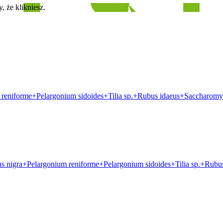
, że klikniesz.
reniforme+Pelargonium sidoides+Tilia sp.+Rubus idaeus+Saccharomyc
 nigra+Pelargonium reniforme+Pelargonium sidoides+Tilia sp.+Rubus