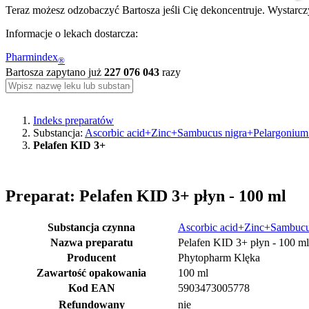
Teraz możesz odzobaczyć Bartosza jeśli Cię dekoncentruje. Wystarczy
Informacje o lekach dostarcza:
Pharmindex
®
Bartosza zapytano już
227 076 043
razy
Indeks preparatów
Substancja:
Ascorbic acid+Zinc+Sambucus nigra+Pelargonium 
Pelafen KID 3+
Preparat: Pelafen KID 3+ płyn - 100 ml
Substancja czynna
Ascorbic acid+Zinc+Sambucus
Nazwa preparatu
Pelafen KID 3+ płyn - 100 ml
Producent
Phytopharm Klęka
Zawartość opakowania
100 ml
Kod EAN
5903473005778
Refundowany
nie