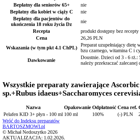
Bepłatny dla seniorów
65+
nie
Bepłatny dla kobiet w ciąży
C
nie
Bepłatny dla pacjentów do
nie
ukończenia 18 roku życia
Dz
Recepta
produkt dostępny bez recepty
Cena
26,26 PLN
Preparat uzupełniający dietę
Wskazania (w tym pkt 4.1 ChPL)
bzu czarnego, witamina C i cy
Doustnie. Dzieci od 3 - 6 rż.:
Dawkowanie
należy przekraczać zalecanej 
Wszystkie preparaty zawierające Ascorbi
sp.+Rubus idaeus+Saccharomyces cerevisi
Nazwa
Opakowanie
Odpłatność
Cena ref.
Pelafen KID 3+ płyn - 100 ml
100 ml
100%
(-) PLN
Wróć do Indeksu preparatów
BARTOSZMOWI.pl
©
Michał Nedoszytko
2026
AKTUALIZACJA: 1.02.2026.