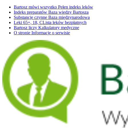
Bartosz mówi wszystko
Pełen indeks leków
Indeks preparatów
Baza wiedzy Bartosza
Substancje czynne
Baza międzynarodowa
Leki 65+, 18, C
Lista leków bezpłatnych
Bartosz liczy
Kalkulatory medyczne
O stronie
Informacje o serwisie