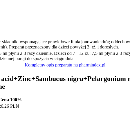
 w składniki wspomagające prawidłowe funkcjonowanie dróg oddechowych
nk). Preparat przeznaczony dla dzieci powyżej 3. rż. i dorosłych.
 5 ml płynu 2-3 razy dziennie. Dzieci od 7 - 12 rż.: 7,5 ml płynu 2-3 raz
dziennej porcji do spożycia w ciągu dnia.
Kompletny opis preparatu na pharmindex.pl
c acid+Zinc+Sambucus nigra+Pelargonium r
ae
Cena 100%
26,26 PLN