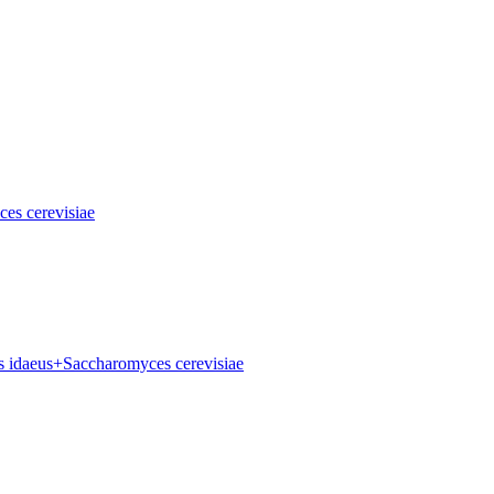
es cerevisiae
 idaeus+Saccharomyces cerevisiae