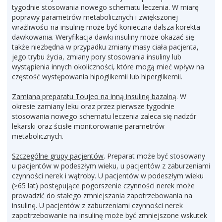
tygodnie stosowania nowego schematu leczenia. W miarę
poprawy parametrów metabolicznych i zwiększonej
wrażliwości na insulinę może być konieczna dalsza korekta
dawkowania. Weryfikacja dawki insuliny może okazać się
także niezbędna w przypadku zmiany masy ciała pacjenta,
jego trybu życia, zmiany pory stosowania insuliny lub
wystąpienia innych okoliczności, które mogą mieć wpływ na
częstość występowania hipoglikemii lub hiperglikemii.
Zamiana preparatu Toujeo na inną insulinę bazalną
. W
okresie zamiany leku oraz przez pierwsze tygodnie
stosowania nowego schematu leczenia zaleca się nadzór
lekarski oraz ścisłe monitorowanie parametrów
metabolicznych.
Szczególne grupy pacjentów
. Preparat może być stosowany
u pacjentów w podeszłym wieku, u pacjentów z zaburzeniami
czynności nerek i wątroby. U pacjentów w podeszłym wieku
(≥65 lat) postępujące pogorszenie czynności nerek może
prowadzić do stałego zmniejszania zapotrzebowania na
insulinę. U pacjentów z zaburzeniami czynności nerek
zapotrzebowanie na insulinę może być zmniejszone wskutek