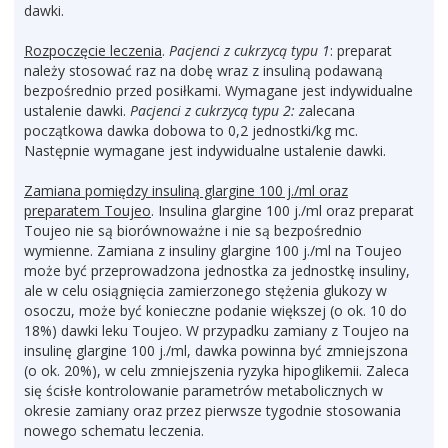
dawki.
Rozpoczęcie leczenia
.
Pacjenci z cukrzycą typu 1
: preparat
należy stosować raz na dobę wraz z insuliną podawaną
bezpośrednio przed posiłkami. Wymagane jest indywidualne
ustalenie dawki.
Pacjenci z cukrzycą typu 2: z
alecana
początkowa dawka dobowa to 0,2 jednostki/kg mc.
Następnie wymagane jest indywidualne ustalenie dawki.
Zamiana pomiędzy insuliną glargine 100 j./ml oraz
preparatem Toujeo
. Insulina glargine 100 j./ml oraz preparat
Toujeo nie są biorównoważne i nie są bezpośrednio
wymienne. Zamiana z insuliny glargine 100 j./ml na Toujeo
może być przeprowadzona jednostka za jednostkę insuliny,
ale w celu osiągnięcia zamierzonego stężenia glukozy w
osoczu, może być konieczne podanie większej (o ok. 10 do
18%) dawki leku Toujeo. W przypadku zamiany z Toujeo na
insulinę glargine 100 j./ml, dawka powinna być zmniejszona
(o ok. 20%), w celu zmniejszenia ryzyka hipoglikemii. Zaleca
się ścisłe kontrolowanie parametrów metabolicznych w
okresie zamiany oraz przez pierwsze tygodnie stosowania
nowego schematu leczenia.