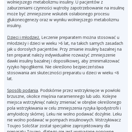
wolniejszego metabolizmu insuliny. U pacjentów z
zaburzeniami czynności wątroby zapotrzebowanie na insulinę
może być zmniejszone wskutek osłabionego procesu
glukoneogenezy oraz w wyniku wolniejszego metabolizmu
insuliny.
Dzieci i młodzież.
Leczenie preparatem można stosować u
młodzieży i dzieci w wieku >6 lat, na takich samych zasadach
jak u dorosłych pacjentów. Przy zmianie insuliny bazalnej na
ten preparat należy indywidualnie rozważyć zmniejszenie
dawki insuliny bazalnej i doposiłkowej, aby zminimalizować
ryzyko hipoglikemii. Nie określono bezpieczeństwa
stosowania ani skuteczności preparatu u dzieci w wieku <6
lat.
Sposób podania
. Podskórnie przez wstrzyknięcie w powłoki
brzuszne, okolice mięśnia naramiennego lub udo. Kolejne
miejsca wstrzyknięć należy zmieniać w obrębie określonego
pola wstrzykiwania w celu zmniejszenia ryzyka lipodystrofii i
amyloidozy skórnej. Leku nie wolno podawać dożylnie. Leku
nie wolno podawać w pompach insulinowych. Wstrzykiwacz
Toujeo SoloStar został specjalnie zaprojektowany dla
preparatu Toujeo, dlatego nie jest wymagane ponowne