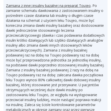
Zamiana z innej insuliny bazalnej na preparat Toujeo
. Po
zamianie schematu dawkowania z zastosowaniem insuliny o
pośrednim czasie działania lub insuliny o długim czasie
działania na schemat z użyciem leku Toujeo, może być
konieczna zmiana dawki insuliny bazalnej oraz dostosowanie
dawki jednocześnie stosowanego leczenia
przeciwcukrzycowego (dawka i czas podawania dodatkowych
insulin krótko działających lub szybko działających analogów
insuliny albo zmiana dawki innych stosowanych leków
przeciwcukrzycowych). Zamiana z insuliny bazalnej
podawanej raz na dobę na Toujeo podawany raz na dobę
może być przeprowadzona jednostka za jednostkę insuliny,
na podstawie dawki poprzednio stosowanej insuliny bazalnej.
Zamiana z insuliny bazalnej podawanej 2 razy na dobę na
Toujeo podawany raz na dobę: zalecana dawka początkowa
leku Toujeo wynosi 80% całkowitej dawki dobowej insuliny
bazalnej, której stosowanie jest przerywane. U pacjentów
otrzymujących wcześniej duże dawki insuliny po
zastosowaniu leku Toujeo, ze względu na występowanie
przeciwciał insuliny ludzkiej, może nastąpić poprawa reakcji
na insulinę. Zaleca się ścisłe kontrolowanie parametrów
metabolicznych w okresie zamiany oraz przez pierwsze