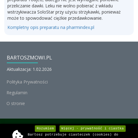
przeliczanie dawki. Leku nie wolno pobierać z wkładu
wstrzykiwacza SoloStar przy użyciu strzykawki, ponieważ
może to spowodować ciężkie przedawkowanie.
Kompletny opis preparatu na pharmindex.pl
BARTOSZMOWI.PL
Aktualizacja: 1.02.2026
Polityka Prywatności
Regulamin
O stronie
© Michał Nedoszytko 2026, Wszystkie prawa zastrzeżone.
Rozumiem
Więcej - prywatność i ciastka
Bartosz potrzebuje ciasteczek (cookies) do