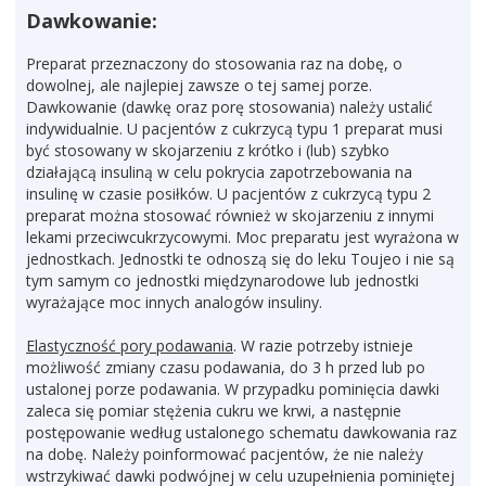
Dawkowanie:
Preparat przeznaczony do stosowania raz na dobę, o
dowolnej, ale najlepiej zawsze o tej samej porze.
Dawkowanie (dawkę oraz porę stosowania) należy ustalić
indywidualnie. U pacjentów z cukrzycą typu 1 preparat musi
być stosowany w skojarzeniu z krótko i (lub) szybko
działającą insuliną w celu pokrycia zapotrzebowania na
insulinę w czasie posiłków. U pacjentów z cukrzycą typu 2
preparat można stosować również w skojarzeniu z innymi
lekami przeciwcukrzycowymi. Moc preparatu jest wyrażona w
jednostkach. Jednostki te odnoszą się do leku Toujeo i nie są
tym samym co jednostki międzynarodowe lub jednostki
wyrażające moc innych analogów insuliny.
Elastyczność pory podawania
. W razie potrzeby istnieje
możliwość zmiany czasu podawania, do 3 h przed lub po
ustalonej porze podawania. W przypadku pominięcia dawki
zaleca się pomiar stężenia cukru we krwi, a następnie
postępowanie według ustalonego schematu dawkowania raz
na dobę. Należy poinformować pacjentów, że nie należy
wstrzykiwać dawki podwójnej w celu uzupełnienia pominiętej