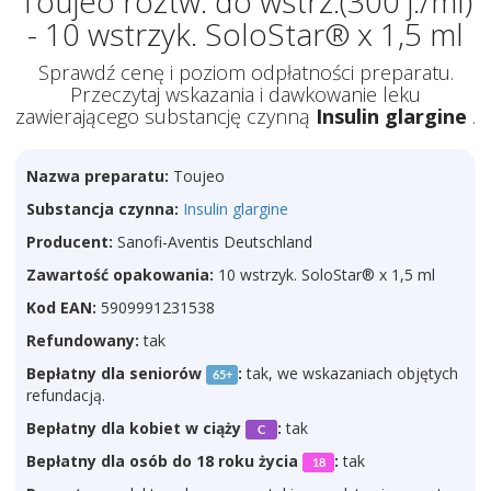
Toujeo roztw. do wstrz.(300 j./ml)
- 10 wstrzyk. SoloStar® x 1,5 ml
Sprawdź cenę i poziom odpłatności preparatu.
Przeczytaj wskazania i dawkowanie leku
zawierającego substancję czynną
Insulin glargine
.
Nazwa preparatu:
Toujeo
Substancja czynna:
Insulin glargine
Producent:
Sanofi-Aventis Deutschland
Zawartość opakowania:
10 wstrzyk. SoloStar® x 1,5 ml
Kod EAN:
5909991231538
Refundowany:
tak
Bepłatny dla seniorów
:
tak, we wskazaniach objętych
65+
refundacją.
Bepłatny dla kobiet w ciąży
:
tak
C
Bepłatny dla osób do 18 roku życia
:
tak
18