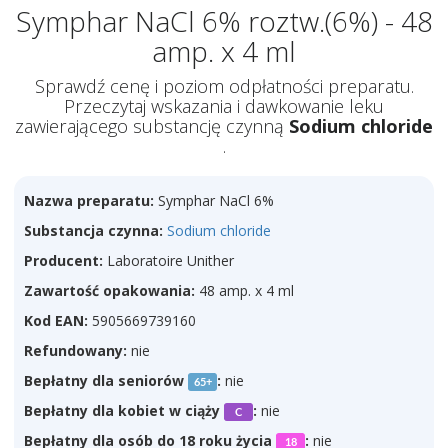
Symphar NaCl 6% roztw.(6%) - 48
amp. x 4 ml
Sprawdź cenę i poziom odpłatności preparatu.
Przeczytaj wskazania i dawkowanie leku
zawierającego substancję czynną
Sodium chloride
.
Nazwa preparatu:
Symphar NaCl 6%
Substancja czynna:
Sodium chloride
Producent:
Laboratoire Unither
Zawartość opakowania:
48 amp. x 4 ml
Kod EAN:
5905669739160
Refundowany:
nie
Bepłatny dla seniorów
:
nie
65+
Bepłatny dla kobiet w ciąży
:
nie
C
Bepłatny dla osób do 18 roku życia
:
nie
18