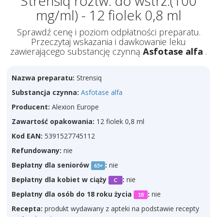
Strensiq roztw. do wstrz.(100
mg/ml) - 12 fiolek 0,8 ml
Sprawdź cenę i poziom odpłatności preparatu.
Przeczytaj wskazania i dawkowanie leku
zawierającego substancję czynną
Asfotase alfa
.
Nazwa preparatu:
Strensiq
Substancja czynna:
Asfotase alfa
Producent:
Alexion Europe
Zawartość opakowania:
12 fiolek 0,8 ml
Kod EAN:
5391527745112
Refundowany:
nie
Bepłatny dla seniorów
:
nie
65+
Bepłatny dla kobiet w ciąży
:
nie
C
Bepłatny dla osób do 18 roku życia
:
nie
18
Recepta:
produkt wydawany z apteki na podstawie recepty