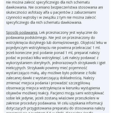
nie można zalecić specyficznego dla nich schematu
dawkowania. Nie oceniano bezpieczeństwa stosowania ani
skuteczności asfotazy alfa u pacjentów z zaburzeniami
czynności wątroby i w związku z tym nie można zalecić
specyficznego dla nich schematu dawkowania.
Sposób podawania.
Lek przeznaczony jest wyłącznie do
podawania podskórnego. Nie jest on przeznaczony do
wstrzyknięcia dożylnego lub domięśniowego. Objętość leku w
pojedynczym wstrzyknięciu nie powinna przekraczać 1 ml.
Jeżeli konieczne jest podanie ponad 1 ml, preparat należy
podać w postaci kilku wstrzyknięć. Lek należy podawać z
wykorzystaniem sterylnych, jednorazowych strzykawek i igieł
iniekcyjnych. Strzykawki powinny mieć pojemność
wystarczająco małą, aby możliwe było pobranie z fiolki
zalecanej dawki z wystarczającą dokładnością. Należy
zmieniać miejsca podania i prowadzić szczegółową
obserwację miejsca wstrzyknięcia w kierunku wystąpienia
objawów możliwej reakcji. Pacjenci mogą sami wstrzykiwać
sobie lek jedynie, jeżeli zostaną właściwie przeszkoleni w
zakresie procedury podawania. W celu uzyskania informacji
dotyczących przygotowania preparatu do stosowania należy