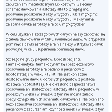
zaburzeniami metabolicznymi lub kostnymi. Zalecany
schemat dawkowania asfotazy alfa to 2 mg/kg mc.
podawane podskórnie 3 razy w tygodniu lub 1 mg/kg mc.
podawane podskórnie 6 razy w tygodniu. Maksymalna
zalecana dawka asfotazy alfa to 6 mg/kg/tydzień.
W celu uzyskania szczegółowych danych należy zapoznać się
z tabelą dawkowania w ChPL.
Pominięcie dawki.
W przypadku
pominięcia dawki asfotazy alfa nie należy wstrzykiwać dawki
podwójnej w celu uzupełnienia pominiętej dawki.
Szczególne grupy pacjentów.
Dorośli pacjenci.
Farmakokinetykę, farmakodynamikę i bezpieczeństwo
stosowania asfotazy alfa badano u pacjentów z
hipofosfatazją w wieku >18 lat. Nie jest konieczne
dostosowanie dawki u dorosłych pacjentów z postacią
dziecięcą hipofosfatazji. Nie określono bezpieczeństwa
stosowania ani skuteczności asfotazy alfa u pacjentów w
podeszłym wieku i w związku z tym nie można zalecić
specyficznego dla nich schematu dawkowania. Nie oceniano
bezpieczeństwa stosowania ani skuteczności asfotazy alfa u
pacjentów z zaburzeniami czynności nerek i w związku z tym