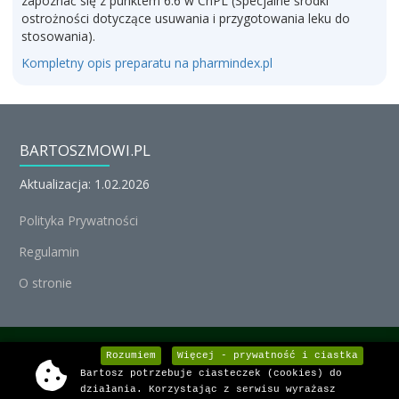
zapoznać się z punktem 6.6 w ChPL (Specjalne środki
ostrożności dotyczące usuwania i przygotowania leku do
stosowania).
Kompletny opis preparatu na pharmindex.pl
BARTOSZMOWI.PL
Aktualizacja: 1.02.2026
Polityka Prywatności
Regulamin
O stronie
© Michał Nedoszytko 2026, Wszystkie prawa zastrzeżone.
Rozumiem
Więcej - prywatność i ciastka
Bartosz potrzebuje ciasteczek (cookies) do
Informacje o lekach dostarcza:
działania. Korzystając z serwisu wyrażasz