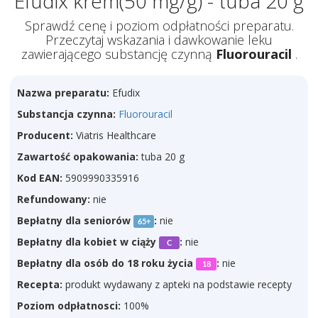
Efudix krem(50 mg/g) - tuba 20 g
Sprawdź cenę i poziom odpłatności preparatu.
Przeczytaj wskazania i dawkowanie leku
zawierającego substancję czynną
Fluorouracil
.
Nazwa preparatu:
Efudix
Substancja czynna:
Fluorouracil
Producent:
Viatris Healthcare
Zawartość opakowania:
tuba 20 g
Kod EAN:
5909990335916
Refundowany:
nie
Bepłatny dla seniorów
:
nie
65+
Bepłatny dla kobiet w ciąży
:
nie
C
Bepłatny dla osób do 18 roku życia
:
nie
18
Recepta:
produkt wydawany z apteki na podstawie recepty
Poziom odpłatnosci:
100%