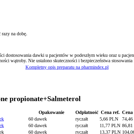
2 razy na dobę.
ści dostosowania dawki u pacjentów w podeszłym wieku oraz u pacjen
ści wątroby. Nie ustalono skuteczności i bezpieczeństwa stosowania le
Kompletny opis preparatu na pharmindex.pl
one propionate+Salmeterol
Opakowanie
Odpłatność
Cena ref.
Cena
ek
60 dawek
ryczałt
5,66 PLN
74,46
ek
60 dawek
ryczałt
11,77 PLN
86,81
ek
60 dawek
ryczałt
13,37 PLN
104,0