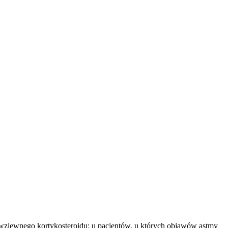
wziewnego kortykosteroidu: u pacjentów, u których objawów astmy