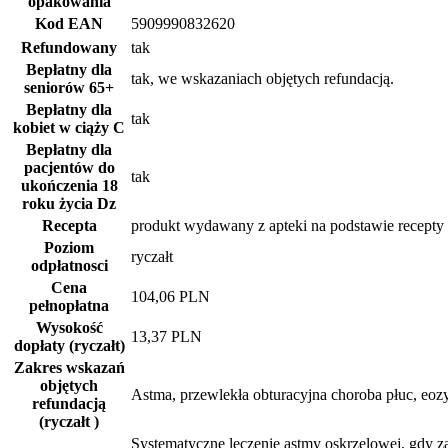
opakowania
Kod EAN
5909990832620
Refundowany
tak
Bepłatny dla
tak, we wskazaniach objętych refundacją.
seniorów
65+
Bepłatny dla
tak
kobiet w ciąży
C
Bepłatny dla
pacjentów do
tak
ukończenia 18
roku życia
Dz
Recepta
produkt wydawany z apteki na podstawie recepty
Poziom
ryczałt
odpłatnosci
Cena
104,06 PLN
pełnopłatna
Wysokość
13,37 PLN
dopłaty (ryczałt)
Zakres wskazań
objętych
Astma, przewlekła obturacyjna choroba płuc, eozy
refundacją
(ryczałt )
Systematyczne leczenie astmy oskrzelowej, gdy za