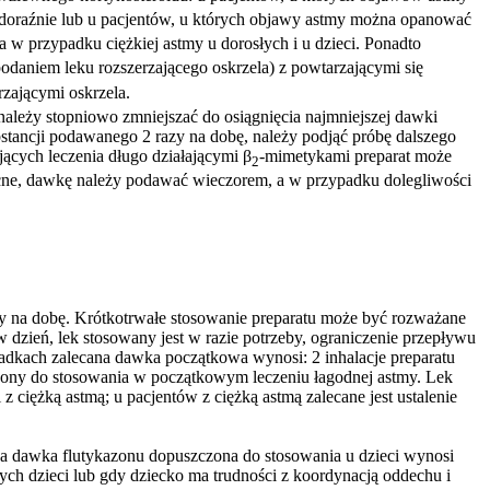
oraźnie lub u pacjentów, u których objawy astmy można opanować
 w przypadku ciężkiej astmy u dorosłych i u dzieci. Ponadto
odaniem leku rozszerzającego oskrzela) z powtarzającymi się
rzającymi oskrzela.
ależy stopniowo zmniejszać do osiągnięcia najmniejszej dawki
stancji podawanego 2 razy na dobę, należy podjąć próbę dalszego
ących leczenia długo działającymi β
-mimetykami preparat może
2
nocne, dawkę należy podawać wieczorem, a w przypadku dolegliwości
 razy na dobę. Krótkotrwałe stosowanie preparatu może być rozważane
dzień, lek stosowany jest w razie potrzeby, ograniczenie przepływu
dkach zalecana dawka początkowa wynosi: 2 inhalacje preparatu
naczony do stosowania w początkowym leczeniu łagodnej astmy. Lek
z ciężką astmą; u pacjentów z ciężką astmą zalecane jest ustalenie
alna dawka flutykazonu dopuszczona do stosowania u dzieci wynosi
ych dzieci lub gdy dziecko ma trudności z koordynacją oddechu i