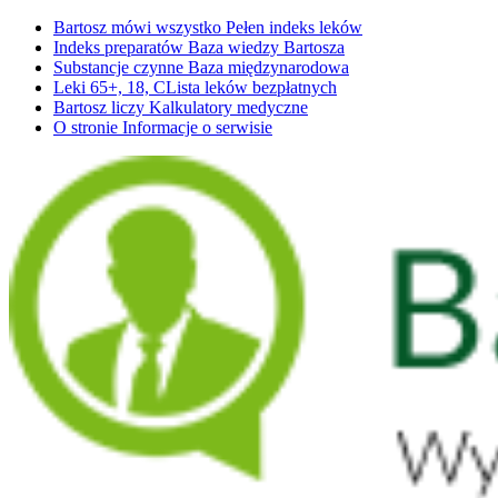
Bartosz mówi wszystko
Pełen indeks leków
Indeks preparatów
Baza wiedzy Bartosza
Substancje czynne
Baza międzynarodowa
Leki 65+, 18, C
Lista leków bezpłatnych
Bartosz liczy
Kalkulatory medyczne
O stronie
Informacje o serwisie