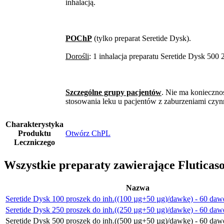
inhalacją.
POChP
(tylko preparat Seretide Dysk).
Dorośli
: 1 inhalacja preparatu Seretide Dysk 500 
Szczególne grupy pacjentów
. Nie ma konieczno
stosowania leku u pacjentów z zaburzeniami czynno
Charakterystyka
Produktu
Otwórz ChPL
Leczniczego
Wszystkie preparaty zawierające Fluticas
Nazwa
Seretide Dysk 100 proszek do inh.((100 µg+50 µg)/dawkę) - 60 daw
Seretide Dysk 250 proszek do inh.((250 µg+50 µg)/dawkę) - 60 daw
Seretide Dysk 500 proszek do inh.((500 µg+50 µg)/dawkę) - 60 daw