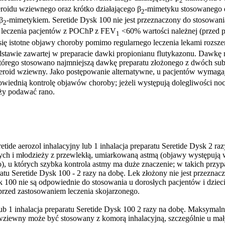
2
oidu wziewnego oraz krótko działającego β
-mimetyku stosowanego d
2
β
-mimetykiem. Seretide Dysk 100 nie jest przeznaczony do stosowania
2
 leczenia pacjentów z POChP z FEV
<60% wartości należnej (przed p
1
ię istotne objawy choroby pomimo regularnego leczenia lekami rozsze
stawie zawartej w preparacie dawki propionianu flutykazonu. Dawkę n
którego stosowano najmniejszą dawkę preparatu złożonego z dwóch sub
teroid wziewny. Jako postępowanie alternatywne, u pacjentów wymagaj
powiednią kontrolę objawów choroby; jeżeli występują dolegliwości 
ży podawać rano.
eretide aerozol inhalacyjny lub 1 inhalacja preparatu Seretide Dysk 2
ych i młodzieży z przewlekłą, umiarkowaną astmą (objawy występują w 
u których szybka kontrola astmy ma duże znaczenie; w takich przypa
paratu Seretide Dysk 100 - 2 razy na dobę. Lek złożony nie jest przez
k 100 nie są odpowiednie do stosowania u dorosłych pacjentów i dzieci 
rzed zastosowaniem leczenia skojarzonego.
0 lub 1 inhalacja preparatu Seretide Dysk 100 2 razy na dobę. Maksym
l wziewny może być stosowany z komorą inhalacyjną, szczególnie u mał