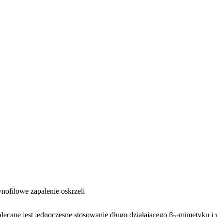
nofilowe zapalenie oskrzeli
lecane jest jednoczesne stosowanie długo działającego β
-mimetyku i 