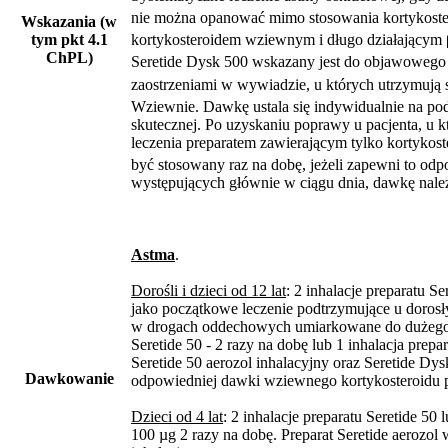
nie można opanować mimo stosowania kortykoster
Wskazania (w
tym pkt 4.1
kortykosteroidem wziewnym i długo działającym 
ChPL)
Seretide Dysk 500 wskazany jest do objawowego
zaostrzeniami w wywiadzie, u których utrzymują s
Wziewnie. Dawkę ustala się indywidualnie na pod
skutecznej. Po uzyskaniu poprawy u pacjenta, u 
leczenia preparatem zawierającym tylko kortykos
być stosowany raz na dobę, jeżeli zapewni to od
występujących głównie w ciągu dnia, dawkę nale
Astma
.
Dorośli i dzieci od 12 lat
: 2 inhalacje preparatu S
jako początkowe leczenie podtrzymujące u dorosł
w drogach oddechowych umiarkowane do dużego), 
Seretide 50 - 2 razy na dobę lub 1 inhalacja pre
Seretide 50 aerozol inhalacyjny oraz Seretide Dys
Dawkowanie
odpowiedniej dawki wziewnego kortykosteroidu p
Dzieci od 4 lat
: 2 inhalacje preparatu Seretide 5
100 µg 2 razy na dobę. Preparat Seretide aerozo