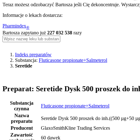
Teraz możesz odzobaczyć Bartosza jeśli Cię dekoncentruje. Wystarczy
Informacje o lekach dostarcza:
Pharmindex
®
Bartosza zapytano już
227 032 538
razy
Indeks preparatów
Substancja:
Fluticasone propionate+Salmeterol
Seretide
Preparat: Seretide Dysk 500 proszek do in
Substancja
Fluticasone propionate+Salmeterol
czynna
Nazwa
Seretide Dysk 500 proszek do inh.((500 µg+50 µ
preparatu
Producent
GlaxoSmithKline Trading Services
Zawartość
60 dawek