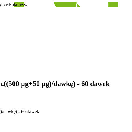
, że klikniesz.
h.((500 µg+50 µg)/dawkę) - 60 dawek
g)/dawkę) - 60 dawek