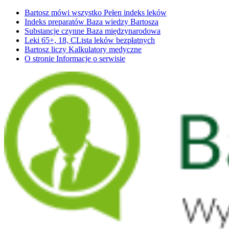
Bartosz mówi wszystko
Pełen indeks leków
Indeks preparatów
Baza wiedzy Bartosza
Substancje czynne
Baza międzynarodowa
Leki 65+, 18, C
Lista leków bezpłatnych
Bartosz liczy
Kalkulatory medyczne
O stronie
Informacje o serwisie