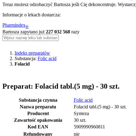
Teraz możesz odzobaczyć Bartosza jeśli Cię dekoncentruje. Wystarczy
Informacje o lekach dostarcza:
Pharmindex
®
Bartosza zapytano już
227 032 568
razy
Indeks preparatów
Substancja:
Folic acid
Folacid
Preparat: Folacid tabl.(5 mg) - 30 szt.
Substancja czynna
Folic acid
Nazwa preparatu
Folacid tabl.(5 mg) - 30 szt.
Producent
Synteza
Zawartość opakowania
30 szt.
Kod EAN
5909990960811
Refundowany
nie