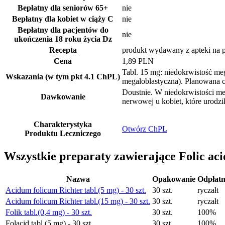
Bepłatny dla seniorów
65+
nie
Bepłatny dla kobiet w ciąży
C
nie
Bepłatny dla pacjentów do
nie
ukończenia 18 roku życia
Dz
Recepta
produkt wydawany z apteki na p
Cena
1,89 PLN
Tabl. 15 mg: niedokrwistość me
Wskazania (w tym pkt 4.1 ChPL)
megaloblastyczna). Planowana c
Doustnie. W niedokrwistości me
Dawkowanie
nerwowej u kobiet, które urodzi
Charakterystyka
Otwórz ChPL
Produktu Leczniczego
Wszystkie preparaty zawierające Folic aci
Nazwa
Opakowanie
Odpłatn
Acidum folicum Richter tabl.(5 mg) - 30 szt.
30 szt.
ryczałt
Acidum folicum Richter tabl.(15 mg) - 30 szt.
30 szt.
ryczałt
Folik tabl.(0,4 mg) - 30 szt.
30 szt.
100%
Folacid tabl.(5 mg) - 30 szt.
30 szt.
100%