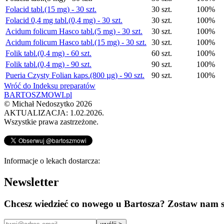
Folacid tabl.(15 mg) - 30 szt.
30 szt.
100%
Folacid 0,4 mg tabl.(0,4 mg) - 30 szt.
30 szt.
100%
Acidum folicum Hasco tabl.(5 mg) - 30 szt.
30 szt.
100%
Acidum folicum Hasco tabl.(15 mg) - 30 szt.
30 szt.
100%
Folik tabl.(0,4 mg) - 60 szt.
60 szt.
100%
Folik tabl.(0,4 mg) - 90 szt.
90 szt.
100%
Pueria Czysty Folian kaps.(800 µg) - 90 szt.
90 szt.
100%
Wróć do Indeksu preparatów
BARTOSZMOWI.pl
©
Michał Nedoszytko
2026
AKTUALIZACJA: 1.02.2026.
Wszystkie prawa zastrzeżone.
Informacje o lekach dostarcza:
Newsletter
Chcesz wiedzieć co nowego u Bartosza? Zostaw nam s