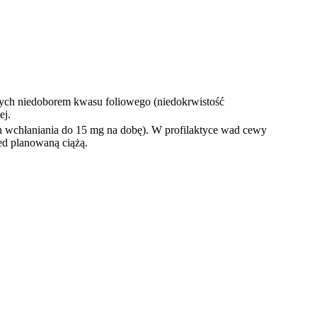
anych niedoborem kwasu foliowego (niedokrwistość
ej.
ch wchłaniania do 15 mg na dobę). W profilaktyce wad cewy
ed planowaną ciążą.