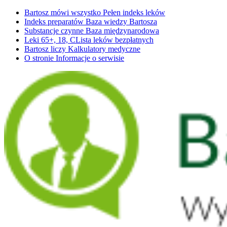
Bartosz mówi wszystko
Pełen indeks leków
Indeks preparatów
Baza wiedzy Bartosza
Substancje czynne
Baza międzynarodowa
Leki 65+, 18, C
Lista leków bezpłatnych
Bartosz liczy
Kalkulatory medyczne
O stronie
Informacje o serwisie