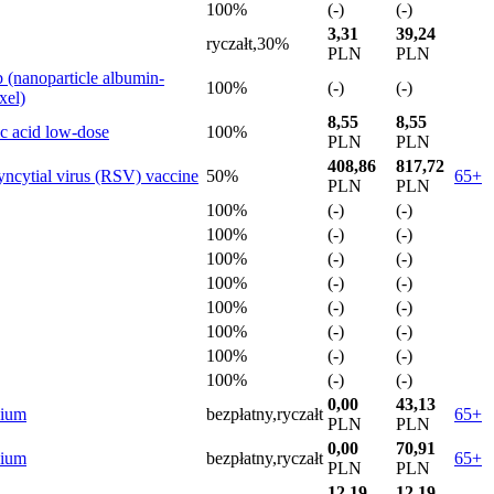
100
%
(-)
(-)
3,31
39,24
ryczałt,30
%
PLN
PLN
b (nanoparticle albumin-
100
%
(-)
(-)
xel)
8,55
8,55
ic acid low-dose
100
%
PLN
PLN
408,86
817,72
yncytial virus (RSV) vaccine
50
%
65+
PLN
PLN
100
%
(-)
(-)
100
%
(-)
(-)
100
%
(-)
(-)
100
%
(-)
(-)
100
%
(-)
(-)
100
%
(-)
(-)
100
%
(-)
(-)
100
%
(-)
(-)
0,00
43,13
dium
bezpłatny,ryczałt
65+
PLN
PLN
0,00
70,91
dium
bezpłatny,ryczałt
65+
PLN
PLN
12,19
12,19