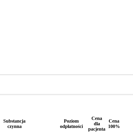
Cena
Substancja
Poziom
Cena
dla
czynna
odpłatności
100%
pacjenta