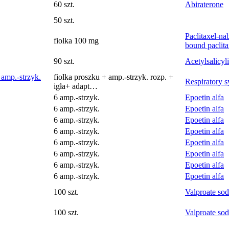
60 szt.
Abiraterone
50 szt.
Paclitaxel-na
fiolka 100 mg
bound paclita
90 szt.
Acetylsalicyl
 amp.-strzyk.
fiolka proszku + amp.-strzyk. rozp. +
Respiratory s
igła+ adapt…
6 amp.-strzyk.
Epoetin alfa
6 amp.-strzyk.
Epoetin alfa
6 amp.-strzyk.
Epoetin alfa
6 amp.-strzyk.
Epoetin alfa
6 amp.-strzyk.
Epoetin alfa
6 amp.-strzyk.
Epoetin alfa
6 amp.-strzyk.
Epoetin alfa
6 amp.-strzyk.
Epoetin alfa
100 szt.
Valproate so
100 szt.
Valproate so