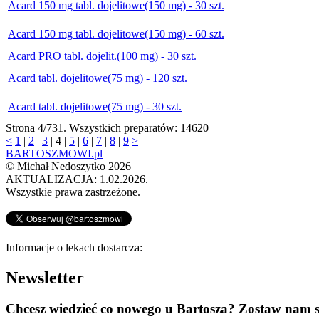
Acard 150 mg tabl. dojelitowe(150 mg) - 30 szt.
Acard 150 mg tabl. dojelitowe(150 mg) - 60 szt.
Acard PRO tabl. dojelit.(100 mg) - 30 szt.
Acard tabl. dojelitowe(75 mg) - 120 szt.
Acard tabl. dojelitowe(75 mg) - 30 szt.
Strona 4/731. Wszystkich preparatów: 14620
<
1
|
2
|
3
|
4
|
5
|
6
|
7
|
8
|
9
>
BARTOSZMOWI.pl
©
Michał Nedoszytko
2026
AKTUALIZACJA: 1.02.2026.
Wszystkie prawa zastrzeżone.
Informacje o lekach dostarcza:
Newsletter
Chcesz wiedzieć co nowego u Bartosza? Zostaw nam s