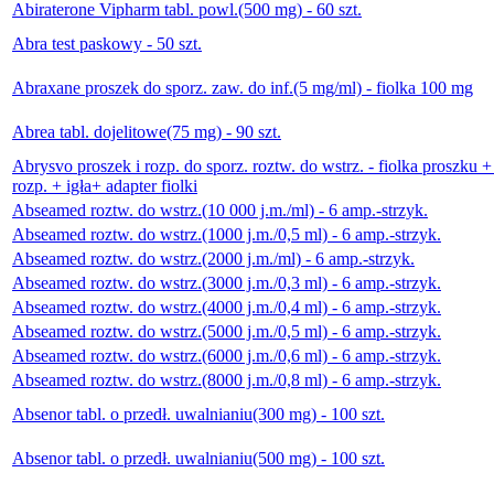
Abiraterone Vipharm tabl. powl.(500 mg) - 60 szt.
Abra test paskowy - 50 szt.
Abraxane proszek do sporz. zaw. do inf.(5 mg/ml) - fiolka 100 mg
Abrea tabl. dojelitowe(75 mg) - 90 szt.
Abrysvo proszek i rozp. do sporz. roztw. do wstrz. - fiolka proszku +
rozp. + igła+ adapter fiolki
Abseamed roztw. do wstrz.(10 000 j.m./ml) - 6 amp.-strzyk.
Abseamed roztw. do wstrz.(1000 j.m./0,5 ml) - 6 amp.-strzyk.
Abseamed roztw. do wstrz.(2000 j.m./ml) - 6 amp.-strzyk.
Abseamed roztw. do wstrz.(3000 j.m./0,3 ml) - 6 amp.-strzyk.
Abseamed roztw. do wstrz.(4000 j.m./0,4 ml) - 6 amp.-strzyk.
Abseamed roztw. do wstrz.(5000 j.m./0,5 ml) - 6 amp.-strzyk.
Abseamed roztw. do wstrz.(6000 j.m./0,6 ml) - 6 amp.-strzyk.
Abseamed roztw. do wstrz.(8000 j.m./0,8 ml) - 6 amp.-strzyk.
Absenor tabl. o przedł. uwalnianiu(300 mg) - 100 szt.
Absenor tabl. o przedł. uwalnianiu(500 mg) - 100 szt.