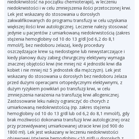
niedokrwistość na początku chemioterapii), w leczeniu
niedokrwistości i w celu zmniejszenia ilości przetoczonej krwi.
Lek jest wskazany do stosowania u dorosłych
zakwalifikowanych do programu transfuzji w celu uzyskania
większej ilości krwi autologicznej. Leczenie należy stosować
jedynie u pacjentów z umiarkowaną niedokrwistością (zakres
stężenia hemoglobiny od 10 do 13 g/dl [od 6,2 do 8,1
mmol/l], bez niedoboru żelaza), kiedy procedury
oszczędzające krew są niedostępne lub niewystarczające i
kiedy planowy duży zabieg chirurgiczny elektywny wymaga
znacznej objętości krwi (nie mniej niż 4 jednostki krwi dla
kobiet i nie mniej niż 5 jednostek dla mężczyzn). Lek jest
wskazany do stosowania u dorosłych bez niedoboru żelaza
przed dużymi operacjami ortopedycznymi elektywnymi, z
dużym ryzykiem powikłań po transfuzji krwi, w celu
zmniejszenia narażenia na transfuzję krwi allogenicznej.
Zastosowanie leku należy ograniczyć do chorych z
umiarkowaną niedokrwistością (np. zakres stężenia
hemoglobiny od 10 do 13 g/dl lub od 6,2 do 8,1 mmol/l), gdy
brak możliwości dokonania transfuzji krwi autologicznej oraz
przy przewidywanej umiarkowanej utracie krwi (od 900 do
1800 ml). Lek jest wskazany w leczeniu niedokrwistości
objawowej (stężenie hemoglobiny ≤10 g/dl) u dorosłych z