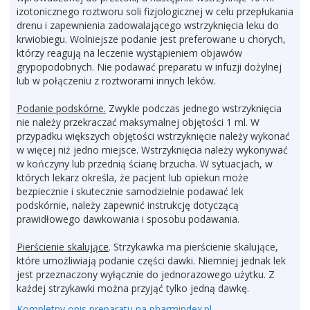
izotonicznego roztworu soli fizjologicznej w celu przepłukania
drenu i zapewnienia zadowalającego wstrzyknięcia leku do
krwiobiegu. Wolniejsze podanie jest preferowane u chorych,
którzy reagują na leczenie wystąpieniem objawów
grypopodobnych. Nie podawać preparatu w infuzji dożylnej
lub w połączeniu z roztworami innych leków.
Podanie podskórne.
Zwykle podczas jednego wstrzyknięcia
nie należy przekraczać maksymalnej objętości 1 ml. W
przypadku większych objętości wstrzyknięcie należy wykonać
w więcej niż jedno miejsce. Wstrzyknięcia należy wykonywać
w kończyny lub przednią ścianę brzucha. W sytuacjach, w
których lekarz określa, że pacjent lub opiekun może
bezpiecznie i skutecznie samodzielnie podawać lek
podskórnie, należy zapewnić instrukcję dotyczącą
prawidłowego dawkowania i sposobu podawania.
Pierścienie skalujące
. Strzykawka ma pierścienie skalujące,
które umożliwiają podanie części dawki. Niemniej jednak lek
jest przeznaczony wyłącznie do jednorazowego użytku. Z
każdej strzykawki można przyjąć tylko jedną dawkę.
Kompletny opis preparatu na pharmindex.pl