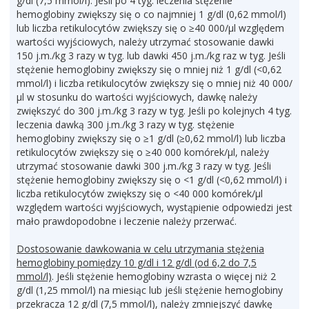
g/dl (7,5 mmol/l). Jeśli po 4 tyg. leczenia stężenie
hemoglobiny zwiększy się o co najmniej 1 g/dl (0,62 mmol/l)
lub liczba retikulocytów zwiększy się o ≥40 000/μl względem
wartości wyjściowych, należy utrzymać stosowanie dawki
150 j.m./kg 3 razy w tyg. lub dawki 450 j.m./kg raz w tyg. Jeśli
stężenie hemoglobiny zwiększy się o mniej niż 1 g/dl (<0,62
mmol/l) i liczba retikulocytów zwiększy się o mniej niż 40 000/
μl w stosunku do wartości wyjściowych, dawkę należy
zwiększyć do 300 j.m./kg 3 razy w tyg. Jeśli po kolejnych 4 tyg.
leczenia dawką 300 j.m./kg 3 razy w tyg. stężenie
hemoglobiny zwiększy się o ≥1 g/dl (≥0,62 mmol/l) lub liczba
retikulocytów zwiększy się o ≥40 000 komórek/μl, należy
utrzymać stosowanie dawki 300 j.m./kg 3 razy w tyg. Jeśli
stężenie hemoglobiny zwiększy się o <1 g/dl (<0,62 mmol/l) i
liczba retikulocytów zwiększy się o <40 000 komórek/μl
względem wartości wyjściowych, wystąpienie odpowiedzi jest
mało prawdopodobne i leczenie należy przerwać.
Dostosowanie dawkowania w celu utrzymania stężenia
hemoglobiny pomiędzy 10 g/dl i 12 g/dl (od 6,2 do 7,5
mmol/l)
. Jeśli stężenie hemoglobiny wzrasta o więcej niż 2
g/dl (1,25 mmol/l) na miesiąc lub jeśli stężenie hemoglobiny
przekracza 12 g/dl (7,5 mmol/l), należy zmniejszyć dawkę