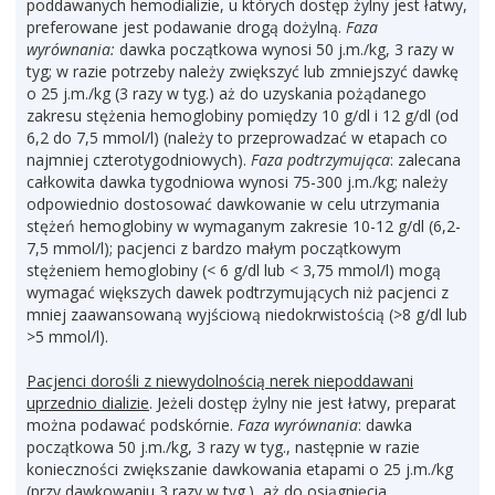
poddawanych hemodializie, u których dostęp żylny jest łatwy,
preferowane jest podawanie drogą dożylną.
Faza
wyrównania:
dawka początkowa wynosi 50 j.m./kg, 3 razy w
tyg; w razie potrzeby należy zwiększyć lub zmniejszyć dawkę
o 25 j.m./kg (3 razy w tyg.) aż do uzyskania pożądanego
zakresu stężenia hemoglobiny pomiędzy 10 g/dl i 12 g/dl (od
6,2 do 7,5 mmol/l) (należy to przeprowadzać w etapach co
najmniej czterotygodniowych).
Faza podtrzymująca
: zalecana
całkowita dawka tygodniowa wynosi 75-300 j.m./kg; należy
odpowiednio dostosować dawkowanie w celu utrzymania
stężeń hemoglobiny w wymaganym zakresie 10-12 g/dl (6,2-
7,5 mmol/l); pacjenci z bardzo małym początkowym
stężeniem hemoglobiny (< 6 g/dl lub < 3,75 mmol/l) mogą
wymagać większych dawek podtrzymujących niż pacjenci z
mniej zaawansowaną wyjściową niedokrwistością (>8 g/dl lub
>5 mmol/l).
Pacjenci dorośli z niewydolnością nerek niepoddawani
uprzednio dializie
. Jeżeli dostęp żylny nie jest łatwy, preparat
można podawać podskórnie.
Faza wyrównania
: dawka
początkowa 50 j.m./kg, 3 razy w tyg., następnie w razie
konieczności zwiększanie dawkowania etapami o 25 j.m./kg
(przy dawkowaniu 3 razy w tyg.), aż do osiągnięcia