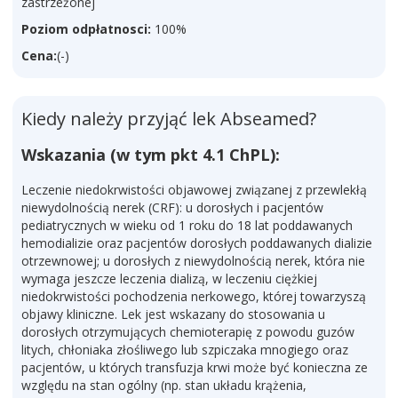
zastrzeżonej
Poziom odpłatnosci:
100%
Cena:
(-)
Kiedy należy przyjąć lek Abseamed?
Wskazania (w tym pkt 4.1 ChPL):
Leczenie niedokrwistości objawowej związanej z przewlekłą
niewydolnością nerek (CRF): u dorosłych i pacjentów
pediatrycznych w wieku od 1 roku do 18 lat poddawanych
hemodializie oraz pacjentów dorosłych poddawanych dializie
otrzewnowej; u dorosłych z niewydolnością nerek, która nie
wymaga jeszcze leczenia dializą, w leczeniu ciężkiej
niedokrwistości pochodzenia nerkowego, której towarzyszą
objawy kliniczne. Lek jest wskazany do stosowania u
dorosłych otrzymujących chemioterapię z powodu guzów
litych, chłoniaka złośliwego lub szpiczaka mnogiego oraz
pacjentów, u których transfuzja krwi może być konieczna ze
względu na stan ogólny (np. stan układu krążenia,