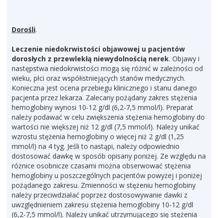
Dorośli
.
Leczenie niedokrwistości objawowej u pacjentów
dorosłych z przewlekłą niewydolnością nerek
. Objawy i
następstwa niedokrwistości mogą się różnić w zależności od
wieku, płci oraz współistniejących stanów medycznych.
Konieczna jest ocena przebiegu klinicznego i stanu danego
pacjenta przez lekarza. Zalecany pożądany zakres stężenia
hemoglobiny wynosi 10-12 g/dl (6,2-7,5 mmol/l). Preparat
należy podawać w celu zwiększenia stężenia hemoglobiny do
wartości nie większej niż 12 g/dl (7,5 mmol/l). Należy unikać
wzrostu stężenia hemoglobiny o więcej niż 2 g/dl (1,25
mmol/l) na 4 tyg. Jeśli to nastąpi, należy odpowiednio
dostosować dawkę w sposób opisany poniżej. Ze względu na
różnice osobnicze czasami można obserwować stężenia
hemoglobiny u poszczególnych pacjentów powyżej i poniżej
pożądanego zakresu. Zmienności w stężeniu hemoglobiny
należy przeciwdziałać poprzez dostosowywanie dawki z
uwzględnieniem zakresu stężenia hemoglobiny 10-12 g/dl
(6,2-7,5 mmol/l). Należy unikać utrzymującego się stężenia