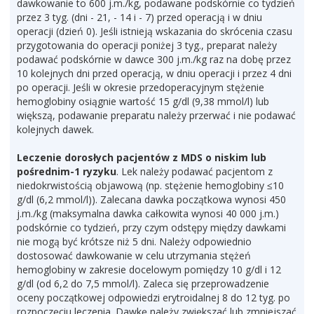
dawkowanie to 600 j.m./kg, podawane podskórnie co tydzień
przez 3 tyg. (dni - 21, - 14 i - 7) przed operacją i w dniu
operacji (dzień 0). Jeśli istnieją wskazania do skrócenia czasu
przygotowania do operacji poniżej 3 tyg., preparat należy
podawać podskórnie w dawce 300 j.m./kg raz na dobę przez
10 kolejnych dni przed operacją, w dniu operacji i przez 4 dni
po operacji. Jeśli w okresie przedoperacyjnym stężenie
hemoglobiny osiągnie wartość 15 g/dl (9,38 mmol/l) lub
większą, podawanie preparatu należy przerwać i nie podawać
kolejnych dawek.
Leczenie dorosłych pacjentów z MDS o niskim lub
pośrednim-1 ryzyku
. Lek należy podawać pacjentom z
niedokrwistością objawową (np. stężenie hemoglobiny ≤10
g/dl (6,2 mmol/l)). Zalecana dawka początkowa wynosi 450
j.m./kg (maksymalna dawka całkowita wynosi 40 000 j.m.)
podskórnie co tydzień, przy czym odstępy między dawkami
nie mogą być krótsze niż 5 dni. Należy odpowiednio
dostosować dawkowanie w celu utrzymania stężeń
hemoglobiny w zakresie docelowym pomiędzy 10 g/dl i 12
g/dl (od 6,2 do 7,5 mmol/l). Zaleca się przeprowadzenie
oceny początkowej odpowiedzi erytroidalnej 8 do 12 tyg. po
rozpoczęciu leczenia. Dawkę należy zwiększać lub zmniejszać