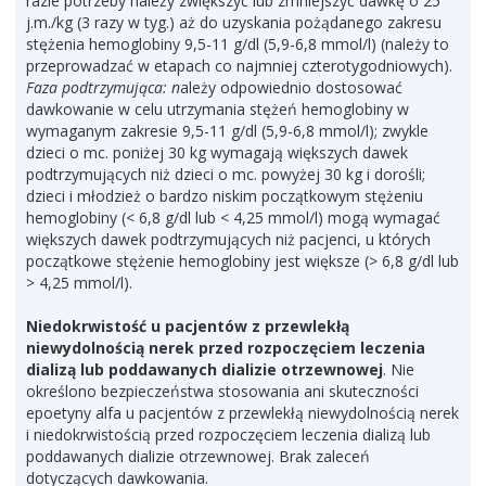
razie potrzeby należy zwiększyć lub zmniejszyć dawkę o 25
j.m./kg (3 razy w tyg.) aż do uzyskania pożądanego zakresu
stężenia hemoglobiny 9,5-11 g/dl (5,9-6,8 mmol/l) (należy to
przeprowadzać w etapach co najmniej czterotygodniowych).
Faza podtrzymująca: n
ależy odpowiednio dostosować
dawkowanie w celu utrzymania stężeń hemoglobiny w
wymaganym zakresie 9,5-11 g/dl (5,9-6,8 mmol/l); zwykle
dzieci o mc. poniżej 30 kg wymagają większych dawek
podtrzymujących niż dzieci o mc. powyżej 30 kg i dorośli;
dzieci i młodzież o bardzo niskim początkowym stężeniu
hemoglobiny (< 6,8 g/dl lub < 4,25 mmol/l) mogą wymagać
większych dawek podtrzymujących niż pacjenci, u których
początkowe stężenie hemoglobiny jest większe (> 6,8 g/dl lub
> 4,25 mmol/l).
Niedokrwistość u pacjentów z przewlekłą
niewydolnością nerek przed rozpoczęciem leczenia
dializą lub poddawanych dializie otrzewnowej
. Nie
określono bezpieczeństwa stosowania ani skuteczności
epoetyny alfa u pacjentów z przewlekłą niewydolnością nerek
i niedokrwistością przed rozpoczęciem leczenia dializą lub
poddawanych dializie otrzewnowej. Brak zaleceń
dotyczących dawkowania.