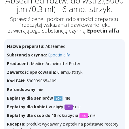
Abseamed roztw. do wstrz.(3000
j.m./0,3 ml) - 6 amp.-strzyk.
Sprawdź cenę i poziom odpłatności preparatu.
Przeczytaj wskazania i dawkowanie leku
zawierającego substancję czynną
Epoetin alfa
.
Nazwa preparatu:
Abseamed
Substancja czynna:
Epoetin alfa
Producent:
Medice Arzneimittel Pütter
Zawartość opakowania:
6 amp.-strzyk.
Kod EAN:
5909990654109
Refundowany:
nie
Bepłatny dla seniorów
:
nie
65+
Bepłatny dla kobiet w ciąży
:
nie
C
Bepłatny dla osób do 18 roku życia
:
nie
18
Recepta:
produkt wydawany z apteki na podstawie recepty