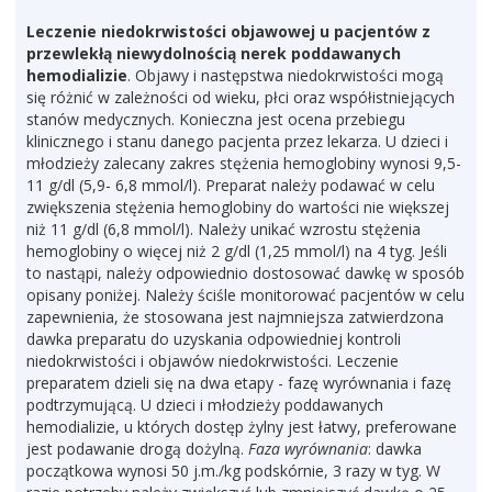
Leczenie niedokrwistości objawowej u pacjentów z
przewlekłą niewydolnością nerek poddawanych
hemodializie
. Objawy i następstwa niedokrwistości mogą
się różnić w zależności od wieku, płci oraz współistniejących
stanów medycznych. Konieczna jest ocena przebiegu
klinicznego i stanu danego pacjenta przez lekarza. U dzieci i
młodzieży zalecany zakres stężenia hemoglobiny wynosi 9,5-
11 g/dl (5,9- 6,8 mmol/l). Preparat należy podawać w celu
zwiększenia stężenia hemoglobiny do wartości nie większej
niż 11 g/dl (6,8 mmol/l). Należy unikać wzrostu stężenia
hemoglobiny o więcej niż 2 g/dl (1,25 mmol/l) na 4 tyg. Jeśli
to nastąpi, należy odpowiednio dostosować dawkę w sposób
opisany poniżej. Należy ściśle monitorować pacjentów w celu
zapewnienia, że stosowana jest najmniejsza zatwierdzona
dawka preparatu do uzyskania odpowiedniej kontroli
niedokrwistości i objawów niedokrwistości. Leczenie
preparatem dzieli się na dwa etapy - fazę wyrównania i fazę
podtrzymującą. U dzieci i młodzieży poddawanych
hemodializie, u których dostęp żylny jest łatwy, preferowane
jest podawanie drogą dożylną.
Faza wyrównania
: dawka
początkowa wynosi 50 j.m./kg podskórnie, 3 razy w tyg. W