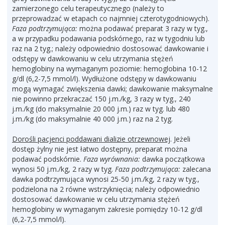
zamierzonego celu terapeutycznego (należy to
przeprowadzać w etapach co najmniej czterotygodniowych).
Faza podtrzymująca:
można podawać preparat 3 razy w tyg.,
a w przypadku podawania podskórnego, raz w tygodniu lub
raz na 2 tyg.; należy odpowiednio dostosować dawkowanie i
odstępy w dawkowaniu w celu utrzymania stężeń
hemoglobiny na wymaganym poziomie: hemoglobina 10-12
g/dl (6,2-7,5 mmol/l). Wydłużone odstępy w dawkowaniu
mogą wymagać zwiększenia dawki; dawkowanie maksymalne
nie powinno przekraczać 150 j.m./kg, 3 razy w tyg., 240
j.m./kg (do maksymalnie 20 000 j.m.) raz w tyg. lub 480
j.m./kg (do maksymalnie 40 000 j.m.) raz na 2 tyg.
Dorośli pacjenci poddawani dializie otrzewnowej
. Jeżeli
dostęp żylny nie jest łatwo dostępny, preparat można
podawać podskórnie.
Faza wyrównania:
dawka początkowa
wynosi 50 j.m./kg, 2 razy w tyg.
Faza podtrzymująca:
zalecana
dawka podtrzymująca wynosi 25-50 j.m./kg, 2 razy w tyg.,
podzielona na 2 równe wstrzyknięcia; należy odpowiednio
dostosować dawkowanie w celu utrzymania stężeń
hemoglobiny w wymaganym zakresie pomiędzy 10-12 g/dl
(6,2-7,5 mmol/l).