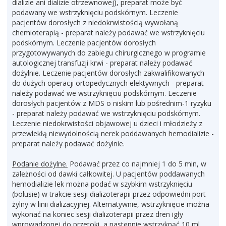
dializie ani dializie otrzewnowej), preparat może być
podawany we wstrzyknięciu podskórnym. Leczenie
pacjentów dorosłych z niedokrwistością wywołaną
chemioterapią - preparat należy podawać we wstrzyknięciu
podskórnym. Leczenie pacjentów dorosłych
przygotowywanych do zabiegu chirurgicznego w programie
autologicznej transfuzji krwi - preparat należy podawać
dożylnie. Leczenie pacjentów dorosłych zakwalifikowanych
do dużych operacji ortopedycznych elektywnych - preparat
należy podawać we wstrzyknięciu podskórnym. Leczenie
dorosłych pacjentów z MDS o niskim lub pośrednim-1 ryzyku
- preparat należy podawać we wstrzyknięciu podskórnym.
Leczenie niedokrwistości objawowej u dzieci i młodzieży z
przewlekłą niewydolnością nerek poddawanych hemodializie -
preparat należy podawać dożylnie.
Podanie dożylne.
Podawać przez co najmniej 1 do 5 min, w
zależności od dawki całkowitej. U pacjentów poddawanych
hemodializie lek można podać w szybkim wstrzyknięciu
(bolusie) w trakcie sesji dializoterapii przez odpowiedni port
żylny w linii dializacyjnej. Alternatywnie, wstrzyknięcie można
wykonać na koniec sesji dializoterapii przez dren igły
wprowadzonej do przetoki, a następnie wstrzyknąć 10 ml