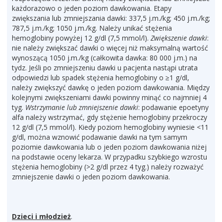
każdorazowo o jeden poziom dawkowania. Etapy
zwiększania lub zmniejszania dawki: 337,5 j.m./kg; 450 j.m./kg;
787,5 j.m./kg; 1050 j.m./kg. Należy unikać stężenia
hemoglobiny powyżej 12 g/dl (7,5 mmol/l).
Zwiększenie dawki
:
nie należy zwiększać dawki o więcej niż maksymalną wartość
wynoszącą 1050 j.m./kg (całkowita dawka: 80 000 j.m.) na
tydz. Jeśli po zmniejszeniu dawki u pacjenta nastąpi utrata
odpowiedzi lub spadek stężenia hemoglobiny o ≥1 g/dl,
należy zwiększyć dawkę o jeden poziom dawkowania. Między
kolejnymi zwiększeniami dawki powinny minąć co najmniej 4
tyg.
Wstrzymanie lub zmniejszenie dawki
: podawanie epoetyny
alfa należy wstrzymać, gdy stężenie hemoglobiny przekroczy
12 g/dl (7,5 mmol/l). Kiedy poziom hemoglobiny wyniesie <11
g/dl, można wznowić podawanie dawki na tym samym
poziomie dawkowania lub o jeden poziom dawkowania niżej
na podstawie oceny lekarza. W przypadku szybkiego wzrostu
stężenia hemoglobiny (>2 g/dl przez 4 tyg.) należy rozważyć
zmniejszenie dawki o jeden poziom dawkowania.
Dzieci i młodzież
.