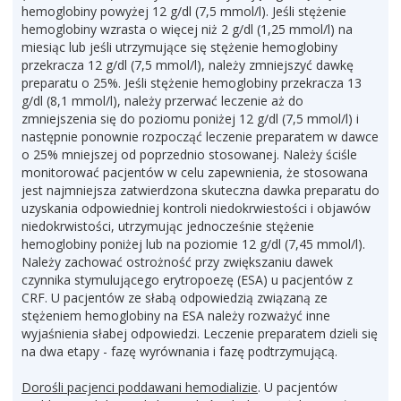
hemoglobiny powyżej 12 g/dl (7,5 mmol/l). Jeśli stężenie
hemoglobiny wzrasta o więcej niż 2 g/dl (1,25 mmol/l) na
miesiąc lub jeśli utrzymujące się stężenie hemoglobiny
przekracza 12 g/dl (7,5 mmol/l), należy zmniejszyć dawkę
preparatu o 25%. Jeśli stężenie hemoglobiny przekracza 13
g/dl (8,1 mmol/l), należy przerwać leczenie aż do
zmniejszenia się do poziomu poniżej 12 g/dl (7,5 mmol/l) i
następnie ponownie rozpocząć leczenie preparatem w dawce
o 25% mniejszej od poprzednio stosowanej. Należy ściśle
monitorować pacjentów w celu zapewnienia, że stosowana
jest najmniejsza zatwierdzona skuteczna dawka preparatu do
uzyskania odpowiedniej kontroli niedokrwiestości i objawów
niedokrwistości, utrzymując jednocześnie stężenie
hemoglobiny poniżej lub na poziomie 12 g/dl (7,45 mmol/l).
Należy zachować ostrożność przy zwiększaniu dawek
czynnika stymulującego erytropoezę (ESA) u pacjentów z
CRF. U pacjentów ze słabą odpowiedzią związaną ze
stężeniem hemoglobiny na ESA należy rozważyć inne
wyjaśnienia słabej odpowiedzi. Leczenie preparatem dzieli się
na dwa etapy - fazę wyrównania i fazę podtrzymującą.
Dorośli pacjenci poddawani hemodializie
. U pacjentów