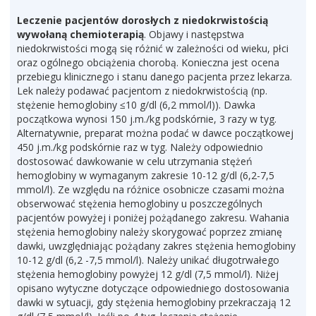
Leczenie pacjentów dorosłych z niedokrwistością
wywołaną chemioterapią
. Objawy i następstwa
niedokrwistości mogą się różnić w zależności od wieku, płci
oraz ogólnego obciążenia chorobą. Konieczna jest ocena
przebiegu klinicznego i stanu danego pacjenta przez lekarza.
Lek należy podawać pacjentom z niedokrwistością (np.
stężenie hemoglobiny ≤10 g/dl (6,2 mmol/l)). Dawka
początkowa wynosi 150 j.m./kg podskórnie, 3 razy w tyg.
Alternatywnie, preparat można podać w dawce początkowej
450 j.m./kg podskórnie raz w tyg. Należy odpowiednio
dostosować dawkowanie w celu utrzymania stężeń
hemoglobiny w wymaganym zakresie 10-12 g/dl (6,2-7,5
mmol/l). Ze względu na różnice osobnicze czasami można
obserwować stężenia hemoglobiny u poszczególnych
pacjentów powyżej i poniżej pożądanego zakresu. Wahania
stężenia hemoglobiny należy skorygować poprzez zmianę
dawki, uwzględniając pożądany zakres stężenia hemoglobiny
10-12 g/dl (6,2 -7,5 mmol/l). Należy unikać długotrwałego
stężenia hemoglobiny powyżej 12 g/dl (7,5 mmol/l). Niżej
opisano wytyczne dotyczące odpowiedniego dostosowania
dawki w sytuacji, gdy stężenia hemoglobiny przekraczają 12