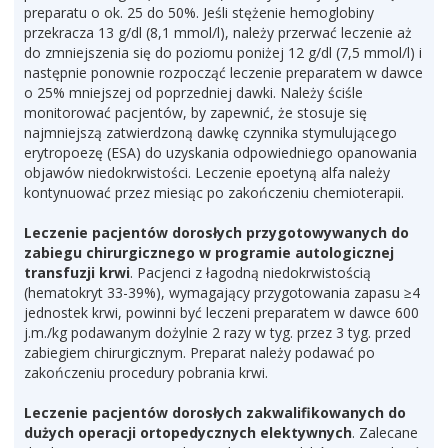
preparatu o ok. 25 do 50%. Jeśli stężenie hemoglobiny
przekracza 13 g/dl (8,1 mmol/l), należy przerwać leczenie aż
do zmniejszenia się do poziomu poniżej 12 g/dl (7,5 mmol/l) i
następnie ponownie rozpocząć leczenie preparatem w dawce
o 25% mniejszej od poprzedniej dawki. Należy ściśle
monitorować pacjentów, by zapewnić, że stosuje się
najmniejszą zatwierdzoną dawkę czynnika stymulującego
erytropoezę (ESA) do uzyskania odpowiedniego opanowania
objawów niedokrwistości. Leczenie epoetyną alfa należy
kontynuować przez miesiąc po zakończeniu chemioterapii.
Leczenie pacjentów dorosłych przygotowywanych do
zabiegu chirurgicznego w programie autologicznej
transfuzji krwi
. Pacjenci z łagodną niedokrwistością
(hematokryt 33-39%), wymagający przygotowania zapasu ≥4
jednostek krwi, powinni być leczeni preparatem w dawce 600
j.m./kg podawanym dożylnie 2 razy w tyg. przez 3 tyg. przed
zabiegiem chirurgicznym. Preparat należy podawać po
zakończeniu procedury pobrania krwi.
Leczenie pacjentów dorosłych zakwalifikowanych do
dużych operacji ortopedycznych elektywnych
. Zalecane