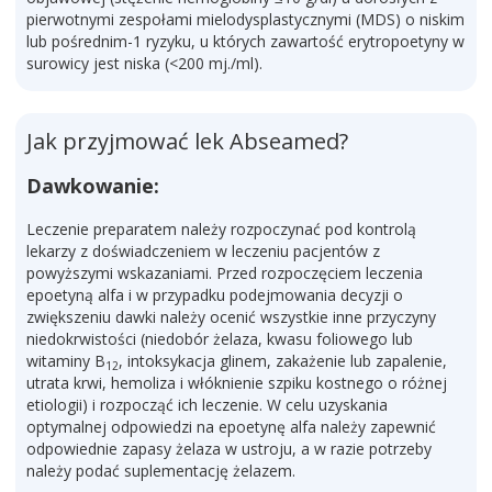
pierwotnymi zespołami mielodysplastycznymi (MDS) o niskim
lub pośrednim-1 ryzyku, u których zawartość erytropoetyny w
surowicy jest niska (<200 mj./ml).
Jak przyjmować lek Abseamed?
Dawkowanie:
Leczenie preparatem należy rozpoczynać pod kontrolą
lekarzy z doświadczeniem w leczeniu pacjentów z
powyższymi wskazaniami. Przed rozpoczęciem leczenia
epoetyną alfa i w przypadku podejmowania decyzji o
zwiększeniu dawki należy ocenić wszystkie inne przyczyny
niedokrwistości (niedobór żelaza, kwasu foliowego lub
witaminy B
, intoksykacja glinem, zakażenie lub zapalenie,
12
utrata krwi, hemoliza i włóknienie szpiku kostnego o różnej
etiologii) i rozpocząć ich leczenie. W celu uzyskania
optymalnej odpowiedzi na epoetynę alfa należy zapewnić
odpowiednie zapasy żelaza w ustroju, a w razie potrzeby
należy podać suplementację żelazem.