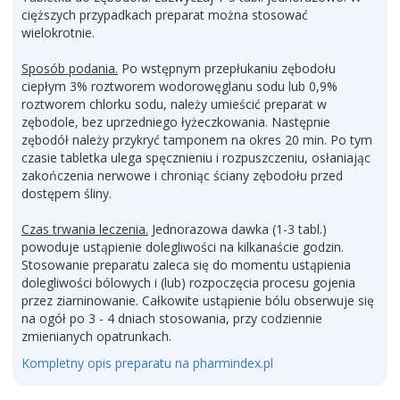
cięższych przypadkach preparat można stosować
wielokrotnie.
Sposób podania.
Po wstępnym przepłukaniu zębodołu
ciepłym 3% roztworem wodorowęglanu sodu lub 0,9%
roztworem chlorku sodu, należy umieścić preparat w
zębodole, bez uprzedniego łyżeczkowania. Następnie
zębodół należy przykryć tamponem na okres 20 min. Po tym
czasie tabletka ulega spęcznieniu i rozpuszczeniu, osłaniając
zakończenia nerwowe i chroniąc ściany zębodołu przed
dostępem śliny.
Czas trwania leczenia.
Jednorazowa dawka (1-3 tabl.)
powoduje ustąpienie dolegliwości na kilkanaście godzin.
Stosowanie preparatu zaleca się do momentu ustąpienia
dolegliwości bólowych i (lub) rozpoczęcia procesu gojenia
przez ziarninowanie. Całkowite ustąpienie bólu obserwuje się
na ogół po 3 - 4 dniach stosowania, przy codziennie
zmienianych opatrunkach.
Kompletny opis preparatu na pharmindex.pl