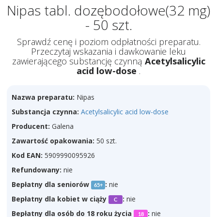
Nipas tabl. dozębodołowe(32 mg)
- 50 szt.
Sprawdź cenę i poziom odpłatności preparatu.
Przeczytaj wskazania i dawkowanie leku
zawierającego substancję czynną
Acetylsalicylic
acid low-dose
.
Nazwa preparatu:
Nipas
Substancja czynna:
Acetylsalicylic acid low-dose
Producent:
Galena
Zawartość opakowania:
50 szt.
Kod EAN:
5909990095926
Refundowany:
nie
Bepłatny dla seniorów
:
nie
65+
Bepłatny dla kobiet w ciąży
:
nie
C
Bepłatny dla osób do 18 roku życia
:
nie
18