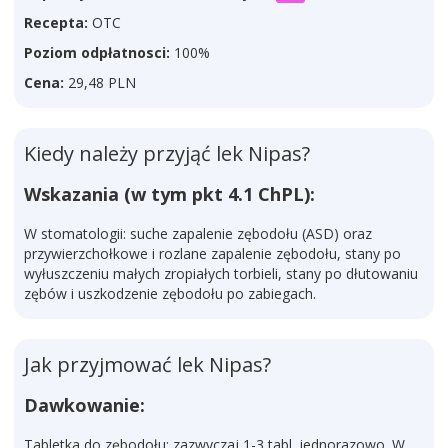
Recepta:
OTC
Poziom odpłatnosci:
100%
Cena:
29,48 PLN
Kiedy należy przyjąć lek Nipas?
Wskazania (w tym pkt 4.1 ChPL):
W stomatologii: suche zapalenie zębodołu (ASD) oraz
przywierzchołkowe i rozlane zapalenie zębodołu, stany po
wyłuszczeniu małych zropiałych torbieli, stany po dłutowaniu
zębów i uszkodzenie zębodołu po zabiegach.
Jak przyjmować lek Nipas?
Dawkowanie:
Tabletka do zębodołu: zazwyczaj 1-3 tabl. jednorazowo. W