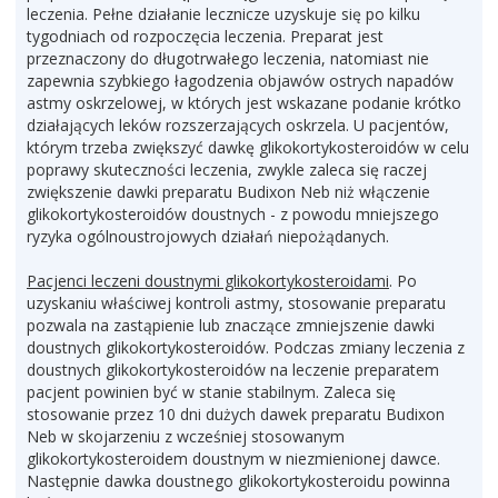
leczenia. Pełne działanie lecznicze uzyskuje się po kilku
tygodniach od rozpoczęcia leczenia. Preparat jest
przeznaczony do długotrwałego leczenia, natomiast nie
zapewnia szybkiego łagodzenia objawów ostrych napadów
astmy oskrzelowej, w których jest wskazane podanie krótko
działających leków rozszerzających oskrzela. U pacjentów,
którym trzeba zwiększyć dawkę glikokortykosteroidów w celu
poprawy skuteczności leczenia, zwykle zaleca się raczej
zwiększenie dawki preparatu Budixon Neb niż włączenie
glikokortykosteroidów doustnych - z powodu mniejszego
ryzyka ogólnoustrojowych działań niepożądanych.
Pacjenci leczeni doustnymi glikokortykosteroidami
. Po
uzyskaniu właściwej kontroli astmy, stosowanie preparatu
pozwala na zastąpienie lub znaczące zmniejszenie dawki
doustnych glikokortykosteroidów. Podczas zmiany leczenia z
doustnych glikokortykosteroidów na leczenie preparatem
pacjent powinien być w stanie stabilnym. Zaleca się
stosowanie przez 10 dni dużych dawek preparatu Budixon
Neb w skojarzeniu z wcześniej stosowanym
glikokortykosteroidem doustnym w niezmienionej dawce.
Następnie dawka doustnego glikokortykosteroidu powinna