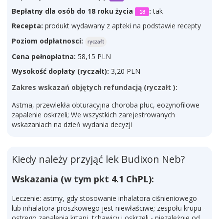
Bepłatny dla osób do 18 roku życia
:
tak
18
Recepta:
produkt wydawany z apteki na podstawie recepty
Poziom odpłatnosci:
ryczałt
Cena pełnopłatna:
58,15 PLN
Wysokość dopłaty (ryczałt):
3,20 PLN
Zakres wskazań objętych refundacją (ryczałt ):
Astma, przewlekła obturacyjna choroba płuc, eozynofilowe
zapalenie oskrzeli; We wszystkich zarejestrowanych
wskazaniach na dzień wydania decyzji
Kiedy należy przyjąć lek Budixon Neb?
Wskazania (w tym pkt 4.1 ChPL):
Leczenie: astmy, gdy stosowanie inhalatora ciśnieniowego
lub inhalatora proszkowego jest niewłaściwe; zespołu krupu -
ostrego zapalenia krtani, tchawicy i oskrzeli - niezależnie od