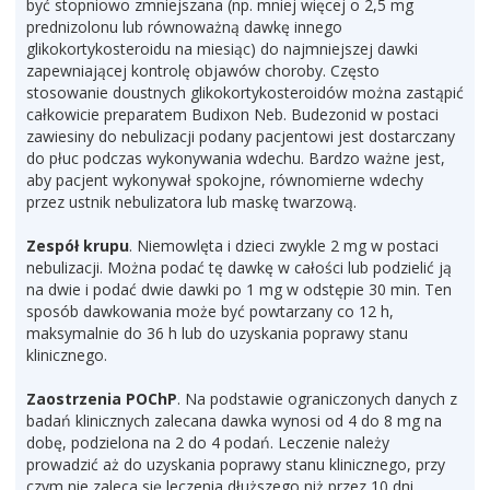
być stopniowo zmniejszana (np. mniej więcej o 2,5 mg
prednizolonu lub równoważną dawkę innego
glikokortykosteroidu na miesiąc) do najmniejszej dawki
zapewniającej kontrolę objawów choroby. Często
stosowanie doustnych glikokortykosteroidów można zastąpić
całkowicie preparatem Budixon Neb. Budezonid w postaci
zawiesiny do nebulizacji podany pacjentowi jest dostarczany
do płuc podczas wykonywania wdechu. Bardzo ważne jest,
aby pacjent wykonywał spokojne, równomierne wdechy
przez ustnik nebulizatora lub maskę twarzową.
Zespół krupu
. Niemowlęta i dzieci zwykle 2 mg w postaci
nebulizacji. Można podać tę dawkę w całości lub podzielić ją
na dwie i podać dwie dawki po 1 mg w odstępie 30 min. Ten
sposób dawkowania może być powtarzany co 12 h,
maksymalnie do 36 h lub do uzyskania poprawy stanu
klinicznego.
Zaostrzenia POChP
. Na podstawie ograniczonych danych z
badań klinicznych zalecana dawka wynosi od 4 do 8 mg na
dobę, podzielona na 2 do 4 podań. Leczenie należy
prowadzić aż do uzyskania poprawy stanu klinicznego, przy
czym nie zaleca się leczenia dłuższego niż przez 10 dni.