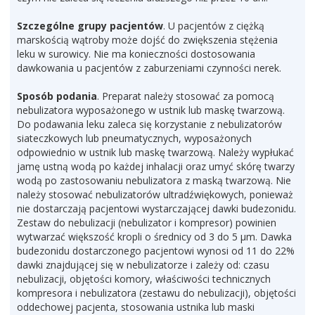
Szczególne grupy pacjentów
. U pacjentów z ciężką
marskością wątroby może dojść do zwiększenia stężenia
leku w surowicy. Nie ma konieczności dostosowania
dawkowania u pacjentów z zaburzeniami czynności nerek.
Sposób podania
. Preparat należy stosować za pomocą
nebulizatora wyposażonego w ustnik lub maskę twarzową.
Do podawania leku zaleca się korzystanie z nebulizatorów
siateczkowych lub pneumatycznych, wyposażonych
odpowiednio w ustnik lub maskę twarzową. Należy wypłukać
jamę ustną wodą po każdej inhalacji oraz umyć skórę twarzy
wodą po zastosowaniu nebulizatora z maską twarzową. Nie
należy stosować nebulizatorów ultradźwiękowych, ponieważ
nie dostarczają pacjentowi wystarczającej dawki budezonidu.
Zestaw do nebulizacji (nebulizator i kompresor) powinien
wytwarzać większość kropli o średnicy od 3 do 5 µm. Dawka
budezonidu dostarczonego pacjentowi wynosi od 11 do 22%
dawki znajdującej się w nebulizatorze i zależy od: czasu
nebulizacji, objętości komory, właściwości technicznych
kompresora i nebulizatora (zestawu do nebulizacji), objętości
oddechowej pacjenta, stosowania ustnika lub maski