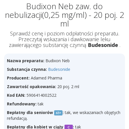
Budixon Neb zaw. do
nebulizacji(0,25 mg/ml) - 20 poj. 2
ml
Sprawdź cenę i poziom odpłatności preparatu.
Przeczytaj wskazania i dawkowanie leku
zawierającego substancję czynną
Budesonide
.
Nazwa preparatu:
Budixon Neb
Substancja czynna:
Budesonide
Producent:
Adamed Pharma
Zawartość opakowania:
20 poj. 2 ml
Kod EAN:
5906414002522
Refundowany:
tak
Bepłatny dla seniorów
:
tak, we wskazaniach objętych
65+
refundacją.
Bepłatny dla kobiet w ciąży
:
tak
C