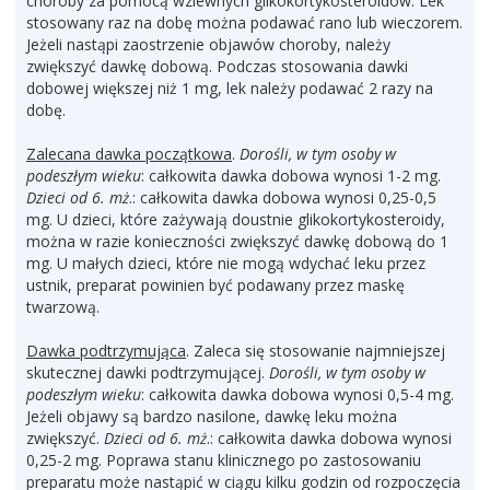
choroby za pomocą wziewnych glikokortykosteroidów. Lek
stosowany raz na dobę można podawać rano lub wieczorem.
Jeżeli nastąpi zaostrzenie objawów choroby, należy
zwiększyć dawkę dobową. Podczas stosowania dawki
dobowej większej niż 1 mg, lek należy podawać 2 razy na
dobę.
Zalecana dawka początkowa
.
Dorośli, w tym osoby w
podeszłym wieku
: całkowita dawka dobowa wynosi 1-2 mg.
Dzieci od 6. mż
.: całkowita dawka dobowa wynosi 0,25-0,5
mg. U dzieci, które zażywają doustnie glikokortykosteroidy,
można w razie konieczności zwiększyć dawkę dobową do 1
mg. U małych dzieci, które nie mogą wdychać leku przez
ustnik, preparat powinien być podawany przez maskę
twarzową.
Dawka podtrzymująca
. Zaleca się stosowanie najmniejszej
skutecznej dawki podtrzymującej.
Dorośli, w tym osoby w
podeszłym wieku
: całkowita dawka dobowa wynosi 0,5-4 mg.
Jeżeli objawy są bardzo nasilone, dawkę leku można
zwiększyć.
Dzieci od 6. mż
.: całkowita dawka dobowa wynosi
0,25-2 mg. Poprawa stanu klinicznego po zastosowaniu
preparatu może nastąpić w ciągu kilku godzin od rozpoczęcia