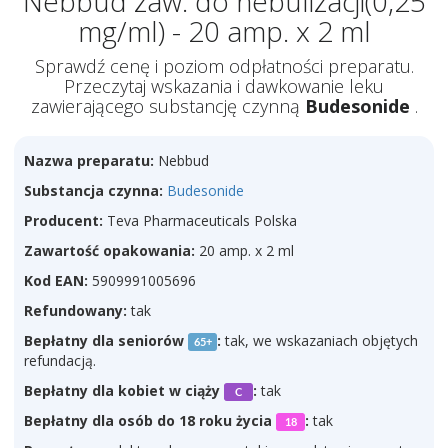
Nebbud zaw. do nebulizacji(0,25
mg/ml) - 20 amp. x 2 ml
Sprawdź cenę i poziom odpłatności preparatu.
Przeczytaj wskazania i dawkowanie leku
zawierającego substancję czynną
Budesonide
.
Nazwa preparatu:
Nebbud
Substancja czynna:
Budesonide
Producent:
Teva Pharmaceuticals Polska
Zawartość opakowania:
20 amp. x 2 ml
Kod EAN:
5909991005696
Refundowany:
tak
Bepłatny dla seniorów
:
tak, we wskazaniach objętych
65+
refundacją.
Bepłatny dla kobiet w ciąży
:
tak
C
Bepłatny dla osób do 18 roku życia
:
tak
18