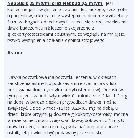
Nebbud 0,25 mg/ml oraz Nebbud 0,5 mg/ml
. Jeśli
konieczne jest zwiększenie działania leczniczego, szczególnie
u pacjentów, u których nie występuje nadmierne wydzielanie
śluzu w drogach oddechowych, zaleca się raczej zwiększenie
dawki budezonidu niż leczenie skojarzone z
glikokortykosteroidami doustnymi, ze względu na mniejsze
ryzyko wystąpienia działania ogólnoustrojowego.
Astma
.
Dawka początkowa
(na początku leczenia, w okresach
zaostrzenia astmy lub podczas zmniejszania dawki lub
odstawiania doustnych glikokortykosteroidów). Dorośli (w
tym pacjenci w podeszłym wieku) i młodzież >12 lat: 1-2 mg
na dobę; w bardzo ciężkich przypadkach dawkę można
zwiększyć. Dzieci 6 mies.-12 lat: 0,25-0,5 mg na dobę. U
dzieci, które przyjmują doustne glikokortykosteroidy, można
w razie konieczności zwiększyć dawkę dobową do 1 mg. U
małych dzieci, które nie mogą wdychać preparatu przez
ustnik, lek powinien być podawany przez maskę.