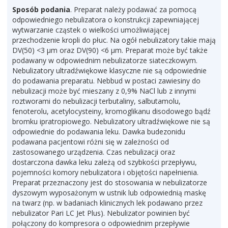
Sposób podania
. Preparat należy podawać za pomocą
odpowiedniego nebulizatora o konstrukcji zapewniającej
wytwarzanie cząstek o wielkości umożliwiającej
przechodzenie kropli do płuc. Na ogół nebulizatory takie mają
DV(50) <3 µm oraz DV(90) <6 µm. Preparat może być także
podawany w odpowiednim nebulizatorze siateczkowym.
Nebulizatory ultradźwiękowe klasyczne nie są odpowiednie
do podawania preparatu. Nebbud w postaci zawiesiny do
nebulizacji może być mieszany z 0,9% NaCl lub z innymi
roztworami do nebulizacji terbutaliny, salbutamolu,
fenoterolu, acetylocysteiny, kromoglikanu disodowego bądź
bromku ipratropiowego. Nebulizatory ultradźwiękowe nie są
odpowiednie do podawania leku. Dawka budezonidu
podawana pacjentowi różni się w zależności od
zastosowanego urządzenia. Czas nebulizacji oraz
dostarczona dawka leku zależą od szybkości przepływu,
pojemności komory nebulizatora i objętości napełnienia.
Preparat przeznaczony jest do stosowania w nebulizatorze
dyszowym wyposażonym w ustnik lub odpowiednią maskę
na twarz (np. w badaniach klinicznych lek podawano przez
nebulizator Pari LC Jet Plus). Nebulizator powinien być
połączony do kompresora o odpowiednim przepływie