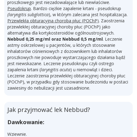
proszkowego jest niezadowalające lub niewłaściwe.
Pseudokrup
. Bardzo ciężkie zapalenie krtani - pseudokrup
(laryngitis subglottica
), w którym zalecana jest hospitalizacja.
Przewlekła obturacyjna choroba płuc (POChP)
. Zaostrzenia
przewlekłej obturacyjnej choroby płuc (POChP) jako
alternatywa dla kortykosteroidów ogólnoustrojowych.
Nebbud 0,25 mg/ml oraz
Nebbud 0,5 mg/ml
. Leczenie
astmy oskrzelowej u pacjentów, u których stosowanie
inhalatorów ciśnieniowych z dozownikiem lub inhalatorów
proszkowych nie powoduje wystarczającego działania bądź
jest niewskazane. Leczenie pseudokrupu czyli ostrego
zapalenia krtani (
laryngitis acuta
) u niemowląt i dzieci.
Leczenie zaostrzenia przewlekłej obturacyjnej choroby płuc
(POChP), w przypadku gdy stosowanie budezonidu w postaci
zawiesiny do nebulizacji jest uzasadnione.
Jak przyjmować lek Nebbud?
Dawkowanie:
Wziewnie.