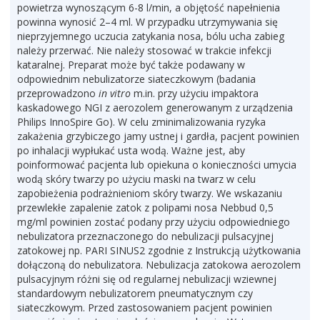
powietrza wynoszącym 6-8 l/min, a objętość napełnienia
powinna wynosić 2–4 ml. W przypadku utrzymywania się
nieprzyjemnego uczucia zatykania nosa, bólu ucha zabieg
należy przerwać. Nie należy stosować w trakcie infekcji
kataralnej. Preparat może być także podawany w
odpowiednim nebulizatorze siateczkowym (badania
przeprowadzono
in vitro
m.in. przy użyciu impaktora
kaskadowego NGI z aerozolem generowanym z urządzenia
Philips InnoSpire Go). W celu zminimalizowania ryzyka
zakażenia grzybiczego jamy ustnej i gardła, pacjent powinien
po inhalacji wypłukać usta wodą. Ważne jest, aby
poinformować pacjenta lub opiekuna o konieczności umycia
wodą skóry twarzy po użyciu maski na twarz w celu
zapobieżenia podrażnieniom skóry twarzy. We wskazaniu
przewlekłe zapalenie zatok z polipami nosa Nebbud 0,5
mg/ml powinien zostać podany przy użyciu odpowiedniego
nebulizatora przeznaczonego do nebulizacji pulsacyjnej
zatokowej np. PARI SINUS2 zgodnie z Instrukcją użytkowania
dołączoną do nebulizatora. Nebulizacja zatokowa aerozolem
pulsacyjnym różni się od regularnej nebulizacji wziewnej
standardowym nebulizatorem pneumatycznym czy
siateczkowym. Przed zastosowaniem pacjent powinien