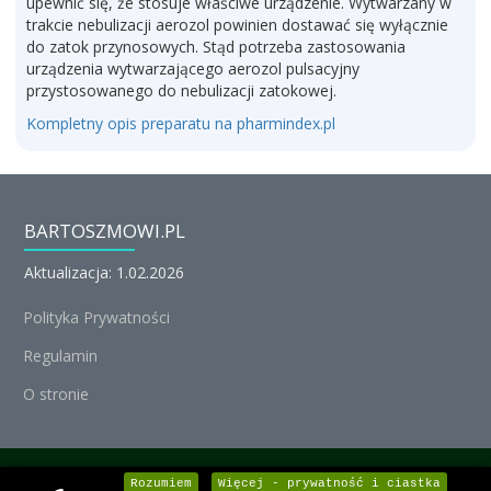
upewnić się, że stosuje właściwe urządzenie. Wytwarzany w
trakcie nebulizacji aerozol powinien dostawać się wyłącznie
do zatok przynosowych. Stąd potrzeba zastosowania
urządzenia wytwarzającego aerozol pulsacyjny
przystosowanego do nebulizacji zatokowej.
Kompletny opis preparatu na pharmindex.pl
BARTOSZMOWI.PL
Aktualizacja: 1.02.2026
Polityka Prywatności
Regulamin
O stronie
© Michał Nedoszytko 2026, Wszystkie prawa zastrzeżone.
Rozumiem
Więcej - prywatność i ciastka