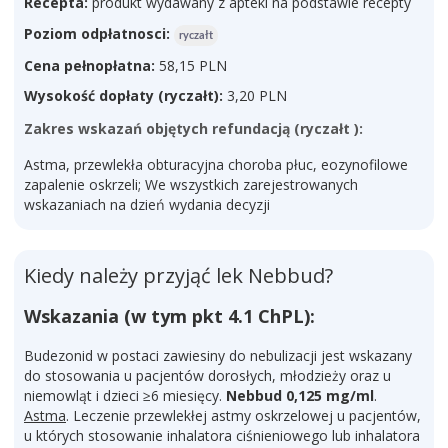
Recepta:
produkt wydawany z apteki na podstawie recepty
Poziom odpłatnosci:
ryczałt
Cena pełnopłatna:
58,15 PLN
Wysokość dopłaty (ryczałt):
3,20 PLN
Zakres wskazań objętych refundacją (ryczałt ):
Astma, przewlekła obturacyjna choroba płuc, eozynofilowe
zapalenie oskrzeli; We wszystkich zarejestrowanych
wskazaniach na dzień wydania decyzji
Kiedy należy przyjąć lek Nebbud?
Wskazania (w tym pkt 4.1 ChPL):
Budezonid w postaci zawiesiny do nebulizacji jest wskazany
do stosowania u pacjentów dorosłych, młodzieży oraz u
niemowląt i dzieci ≥6 miesięcy.
Nebbud 0,125 mg/ml
.
Astma
. Leczenie przewlekłej astmy oskrzelowej u pacjentów,
u których stosowanie inhalatora ciśnieniowego lub inhalatora