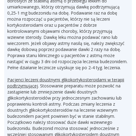
dorosłych ze stabilną astmą o przebiegu lekkim do
umiarkowanego, którzy otrzymują dawkę podtrzymującą
0,25-1 mg budezonidu na dobę. Podawanie raz na dobę
można rozpocząć u pacjentów, którzy nie są leczeni
kortykosteroidami oraz u pacjentów z dobrze
kontrolowanymi objawami choroby, którzy przyjmują
wziewne steroidy. Dawkę leku można podawać rano lub
wieczorem. Jeżeli objawy astmy nasilą się, należy zwiększyć
dawkę dobową poprzez podawanie dawki 2 razy na dobę.
Poprawa stanu klinicznego u pacjentów z astmą może
nastąpić w ciągu 3 dni od rozpoczęcia leczenia budezonidem.
Pełne działanie lecznicze uzyskuje się po 2-4 tyg. leczenia.
Pacjenci leczeni doustnymi glikokortykosteroidami w terapii
podtrzymującej
. Stosowanie preparatu może pozwolić na
zastąpienie lub zmniejszenie dawki doustnych
glikokortykosteroidów przy jednoczesnym zachowaniu lub
poprawieniu kontroli astmy. Podczas zmiany leczenia z
doustnych glikokortykosteroidów na leczenie wziewnym
budezonidem pacjent powinien być w stanie stabilnym.
Początkowo należy stosować duże dawki wziewnego
budezonidu. Budezonid można stosować jednocześnie z
wcześniej stosowanym glikokortykosteroidem doustnym