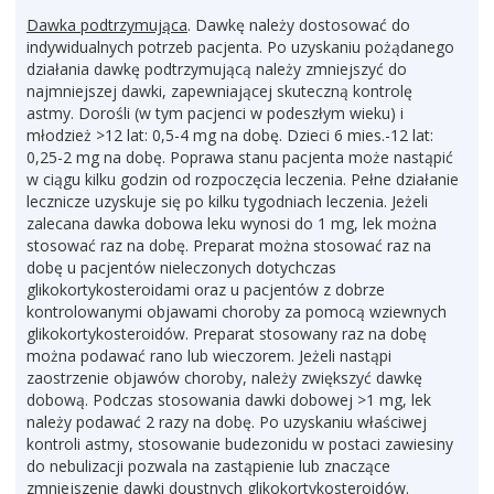
Dawka podtrzymująca
. Dawkę należy dostosować do
indywidualnych potrzeb pacjenta. Po uzyskaniu pożądanego
działania dawkę podtrzymującą należy zmniejszyć do
najmniejszej dawki, zapewniającej skuteczną kontrolę
astmy. Dorośli (w tym pacjenci w podeszłym wieku) i
młodzież >12 lat: 0,5-4 mg na dobę. Dzieci 6 mies.-12 lat:
0,25-2 mg na dobę. Poprawa stanu pacjenta może nastąpić
w ciągu kilku godzin od rozpoczęcia leczenia. Pełne działanie
lecznicze uzyskuje się po kilku tygodniach leczenia. Jeżeli
zalecana dawka dobowa leku wynosi do 1 mg, lek można
stosować raz na dobę. Preparat można stosować raz na
dobę u pacjentów nieleczonych dotychczas
glikokortykosteroidami oraz u pacjentów z dobrze
kontrolowanymi objawami choroby za pomocą wziewnych
glikokortykosteroidów. Preparat stosowany raz na dobę
można podawać rano lub wieczorem. Jeżeli nastąpi
zaostrzenie objawów choroby, należy zwiększyć dawkę
dobową. Podczas stosowania dawki dobowej >1 mg, lek
należy podawać 2 razy na dobę. Po uzyskaniu właściwej
kontroli astmy, stosowanie budezonidu w postaci zawiesiny
do nebulizacji pozwala na zastąpienie lub znaczące
zmniejszenie dawki doustnych glikokortykosteroidów.