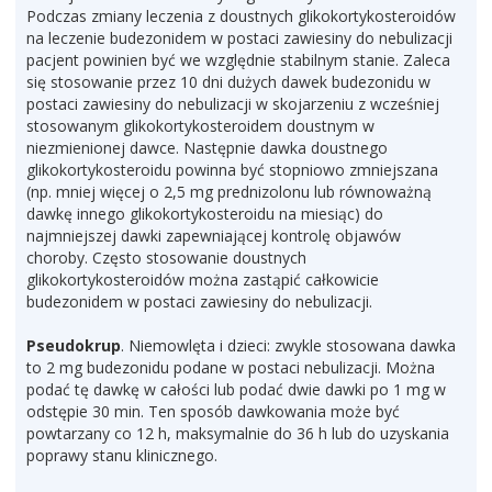
Podczas zmiany leczenia z doustnych glikokortykosteroidów
na leczenie budezonidem w postaci zawiesiny do nebulizacji
pacjent powinien być we względnie stabilnym stanie. Zaleca
się stosowanie przez 10 dni dużych dawek budezonidu w
postaci zawiesiny do nebulizacji w skojarzeniu z wcześniej
stosowanym glikokortykosteroidem doustnym w
niezmienionej dawce. Następnie dawka doustnego
glikokortykosteroidu powinna być stopniowo zmniejszana
(np. mniej więcej o 2,5 mg prednizolonu lub równoważną
dawkę innego glikokortykosteroidu na miesiąc) do
najmniejszej dawki zapewniającej kontrolę objawów
choroby. Często stosowanie doustnych
glikokortykosteroidów można zastąpić całkowicie
budezonidem w postaci zawiesiny do nebulizacji.
Pseudokrup
. Niemowlęta i dzieci: zwykle stosowana dawka
to 2 mg budezonidu podane w postaci nebulizacji. Można
podać tę dawkę w całości lub podać dwie dawki po 1 mg w
odstępie 30 min. Ten sposób dawkowania może być
powtarzany co 12 h, maksymalnie do 36 h lub do uzyskania
poprawy stanu klinicznego.