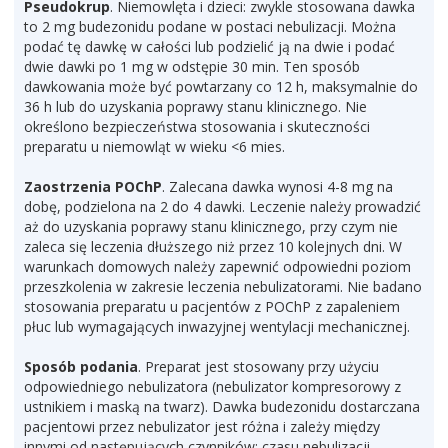
Pseudokrup
. Niemowlęta i dzieci: zwykle stosowana dawka
to 2 mg budezonidu podane w postaci nebulizacji. Można
podać tę dawkę w całości lub podzielić ją na dwie i podać
dwie dawki po 1 mg w odstępie 30 min. Ten sposób
dawkowania może być powtarzany co 12 h, maksymalnie do
36 h lub do uzyskania poprawy stanu klinicznego. Nie
określono bezpieczeństwa stosowania i skuteczności
preparatu u niemowląt w wieku <6 mies.
Zaostrzenia POChP
. Zalecana dawka wynosi 4-8 mg na
dobę, podzielona na 2 do 4 dawki. Leczenie należy prowadzić
aż do uzyskania poprawy stanu klinicznego, przy czym nie
zaleca się leczenia dłuższego niż przez 10 kolejnych dni. W
warunkach domowych należy zapewnić odpowiedni poziom
przeszkolenia w zakresie leczenia nebulizatorami. Nie badano
stosowania preparatu u pacjentów z POChP z zapaleniem
płuc lub wymagających inwazyjnej wentylacji mechanicznej.
Sposób podania
. Preparat jest stosowany przy użyciu
odpowiedniego nebulizatora (nebulizator kompresorowy z
ustnikiem i maską na twarz). Dawka budezonidu dostarczana
pacjentowi przez nebulizator jest różna i zależy między
innymi od następujących czynników: czasu nebulizacji,