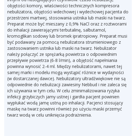
objętości komory, właściwości technicznych kompresora
nebulizatora, objętości wdechowej i wydechowej pacjenta do
przestrzeni martwej, stosowania ustnika lub maski na twarz.
Preparat może być mieszany z 0,9% NaCl oraz z roztworami
do inhalacji zawierającymi terbutalinę, salbutamol,
kromoglikan sodowy lub bromek ipratropiowy. Preparat musi
być podawany za pomocą nebulizatora strumieniowego z
zastosowaniem ustnika lub maski na twarz. Nebulizator
należy połączyć ze sprężarką powietrza o odpowiednim
przepływie powietrza (6-8 l/min), a objętość napełniania
powinna wynosić 2-4 ml. Między nebulizatorami, nawet tej
samej marki i modelu mogą wystąpić różnice w wydajności
(w dostarczanej dawce). Nebulizatory ultradźwiękowe nie są
odpowiednie do nebulizacji zawiesiny Nebbud i nie zaleca się
ich używania w tym celu. W celu zminimalizowania ryzyka
infekcji grzybiczych jamy ustnej i gardła pacjent powinien
wypłukać wodą jamę ustną po inhalacji. Pacjenci stosujący
maskę na twarz powinni również po użyciu maski przemyć
twarz wodą w celu uniknięcia podrażnienia.