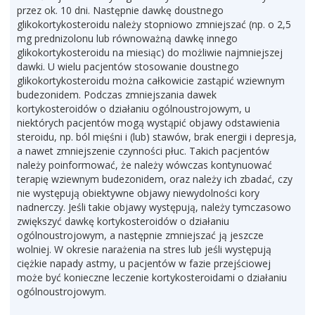
przez ok. 10 dni. Następnie dawkę doustnego
glikokortykosteroidu należy stopniowo zmniejszać (np. o 2,5
mg prednizolonu lub równoważną dawkę innego
glikokortykosteroidu na miesiąc) do możliwie najmniejszej
dawki. U wielu pacjentów stosowanie doustnego
glikokortykosteroidu można całkowicie zastąpić wziewnym
budezonidem. Podczas zmniejszania dawek
kortykosteroidów o działaniu ogólnoustrojowym, u
niektórych pacjentów mogą wystąpić objawy odstawienia
steroidu, np. ból mięśni i (lub) stawów, brak energii i depresja,
a nawet zmniejszenie czynności płuc. Takich pacjentów
należy poinformować, że należy wówczas kontynuować
terapię wziewnym budezonidem, oraz należy ich zbadać, czy
nie występują obiektywne objawy niewydolności kory
nadnerczy. Jeśli takie objawy występują, należy tymczasowo
zwiększyć dawkę kortykosteroidów o działaniu
ogólnoustrojowym, a następnie zmniejszać ją jeszcze
wolniej. W okresie narażenia na stres lub jeśli występują
ciężkie napady astmy, u pacjentów w fazie przejściowej
może być konieczne leczenie kortykosteroidami o działaniu
ogólnoustrojowym.