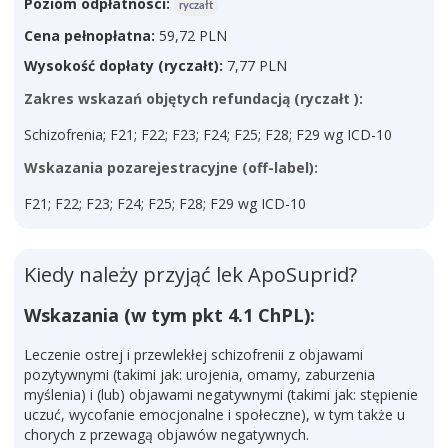
Poziom odpłatnosci:
ryczałt
Cena pełnopłatna:
59,72 PLN
Wysokość dopłaty (ryczałt):
7,77 PLN
Zakres wskazań objętych refundacją (ryczałt ):
Schizofrenia; F21; F22; F23; F24; F25; F28; F29 wg ICD-10
Wskazania pozarejestracyjne (off-label):
F21; F22; F23; F24; F25; F28; F29 wg ICD-10
Kiedy należy przyjąć lek ApoSuprid?
Wskazania (w tym pkt 4.1 ChPL):
Leczenie ostrej i przewlekłej schizofrenii z objawami
pozytywnymi (takimi jak: urojenia, omamy, zaburzenia
myślenia) i (lub) objawami negatywnymi (takimi jak: stępienie
uczuć, wycofanie emocjonalne i społeczne), w tym także u
chorych z przewagą objawów negatywnych.