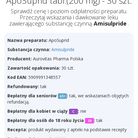
ApoSuprid tabl.(200 mg) - 30 szt.
Sprawdź cenę i poziom odpłatności preparatu.
Przeczytaj wskazania i dawkowanie leku
zawierającego substancję czynną
Amisulpride
.
Nazwa preparatu:
ApoSuprid
Substancja czynna:
Amisulpride
Producent:
Aurovitas Pharma Polska
Zawartość opakowania:
30 szt.
Kod EAN:
5909991348557
Refundowany:
tak
Bepłatny dla seniorów
:
tak, we wskazaniach objętych
65+
refundacją.
Bepłatny dla kobiet w ciąży
:
nie
C
Bepłatny dla osób do 18 roku życia
:
tak
18
Recepta:
produkt wydawany z apteki na podstawie recepty