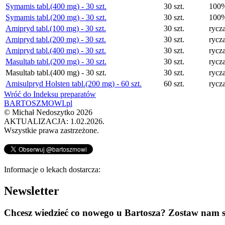
Symamis tabl.(400 mg) - 30 szt.
30 szt.
100
Symamis tabl.(200 mg) - 30 szt.
30 szt.
100
Amipryd tabl.(100 mg) - 30 szt.
30 szt.
rycza
Amipryd tabl.(200 mg) - 30 szt.
30 szt.
rycza
Amipryd tabl.(400 mg) - 30 szt.
30 szt.
rycza
Masultab tabl.(200 mg) - 30 szt.
30 szt.
rycza
Masultab tabl.(400 mg) - 30 szt.
30 szt.
rycza
Amisulpryd Holsten tabl.(200 mg) - 60 szt.
60 szt.
rycza
Wróć do Indeksu preparatów
BARTOSZMOWI.pl
©
Michał Nedoszytko
2026
AKTUALIZACJA: 1.02.2026.
Wszystkie prawa zastrzeżone.
Informacje o lekach dostarcza:
Newsletter
Chcesz wiedzieć co nowego u Bartosza? Zostaw nam s