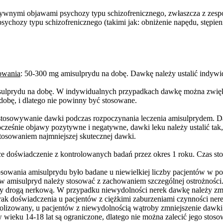
ozytywnymi objawami psychozy typu schizofrenicznego, zwłaszcza z zes
ychozy typu schizofrenicznego (takimi jak: obniżenie napędu, stępie
owania
: 50-300 mg amisulprydu na dobę. Dawkę należy ustalić indywi
sulprydu na dobę. W indywidualnych przypadkach dawkę można zwięk
obę, i dlatego nie powinny być stosowane.
ostosowywanie dawki podczas rozpoczynania leczenia amisulprydem. 
nocześnie objawy pozytywne i negatywne, dawki leku należy ustalić t
stosowaniem najmniejszej skutecznej dawki.
ące doświadczenie z kontrolowanych badań przez okres 1 roku. Czas st
osowania amisulprydu było badane u niewielkiej liczby pacjentów w po
jentów amisulpryd należy stosować z zachowaniem szczególnej ostrożno
ny drogą nerkową. W przypadku niewydolności nerek dawkę należy zmn
ak doświadczenia u pacjentów z ciężkimi zaburzeniami czynności nere
bolizowany, u pacjentów z niewydolnością wątroby zmniejszenie dawki
wieku 14-18 lat są ograniczone, dlatego nie można zalecić jego stosow