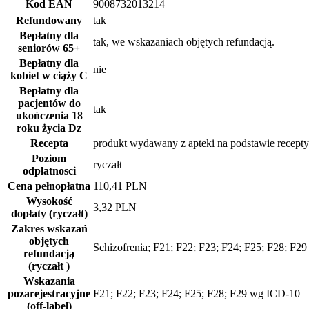
Kod EAN
9008732013214
Refundowany
tak
Bepłatny dla
tak, we wskazaniach objętych refundacją.
seniorów
65+
Bepłatny dla
nie
kobiet w ciąży
C
Bepłatny dla
pacjentów do
tak
ukończenia 18
roku życia
Dz
Recepta
produkt wydawany z apteki na podstawie recepty
Poziom
ryczałt
odpłatnosci
Cena pełnopłatna
110,41 PLN
Wysokość
3,32 PLN
dopłaty (ryczałt)
Zakres wskazań
objętych
Schizofrenia; F21; F22; F23; F24; F25; F28; F2
refundacją
(ryczałt )
Wskazania
pozarejestracyjne
F21; F22; F23; F24; F25; F28; F29 wg ICD-10
(off-label)