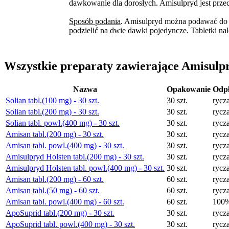
dawkowanie dla dorosłych. Amisulpryd jest przec
Sposób podania
. Amisulpryd można podawać do
podzielić na dwie dawki pojedyncze. Tabletki nale
Wszystkie preparaty zawierające Amisulp
Nazwa
Opakowanie
Odpł
Solian tabl.(100 mg) - 30 szt.
30 szt.
rycza
Solian tabl.(200 mg) - 30 szt.
30 szt.
rycza
Solian tabl. powl.(400 mg) - 30 szt.
30 szt.
rycza
Amisan tabl.(200 mg) - 30 szt.
30 szt.
rycza
Amisan tabl. powl.(400 mg) - 30 szt.
30 szt.
rycza
Amisulpryd Holsten tabl.(200 mg) - 30 szt.
30 szt.
rycza
Amisulpryd Holsten tabl. powl.(400 mg) - 30 szt.
30 szt.
rycza
Amisan tabl.(200 mg) - 60 szt.
60 szt.
rycza
Amisan tabl.(50 mg) - 60 szt.
60 szt.
rycza
Amisan tabl. powl.(400 mg) - 60 szt.
60 szt.
100
ApoSuprid tabl.(200 mg) - 30 szt.
30 szt.
rycza
ApoSuprid tabl. powl.(400 mg) - 30 szt.
30 szt.
rycza