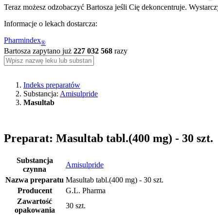
Teraz możesz odzobaczyć Bartosza jeśli Cię dekoncentruje. Wystarczy
Informacje o lekach dostarcza:
Pharmindex
®
Bartosza zapytano już
227 032 568
razy
Indeks preparatów
Substancja:
Amisulpride
Masultab
Preparat: Masultab tabl.(400 mg) - 30 szt.
Substancja
Amisulpride
czynna
Nazwa preparatu
Masultab tabl.(400 mg) - 30 szt.
Producent
G.L. Pharma
Zawartość
30 szt.
opakowania