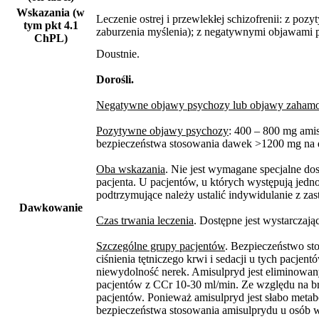
Wskazania (w
Leczenie ostrej i przewlekłej schizofrenii: z p
tym pkt 4.1
zaburzenia myślenia); z negatywnymi objawami ps
ChPL)
Doustnie.
Dorośli.
Negatywne objawy psychozy lub objawy zaham
Pozytywne objawy psychozy
: 400 – 800 mg ami
bezpieczeństwa stosowania dawek >1200 mg na d
Oba wskazania
. Nie jest wymagane specjalne d
pacjenta. U pacjentów, u których występują jed
podtrzymujące należy ustalić indywidulanie z za
Dawkowanie
Czas trwania leczenia
. Dostępne jest wystarczaj
Szczególne grupy pacjentów
. Bezpieczeństwo st
ciśnienia tętniczego krwi i sedacji u tych pac
niewydolność nerek. Amisulpryd jest eliminowa
pacjentów z CCr 10-30 ml/min. Ze względu na br
pacjentów. Ponieważ amisulpryd jest słabo meta
bezpieczeństwa stosowania amisulprydu u osób w 