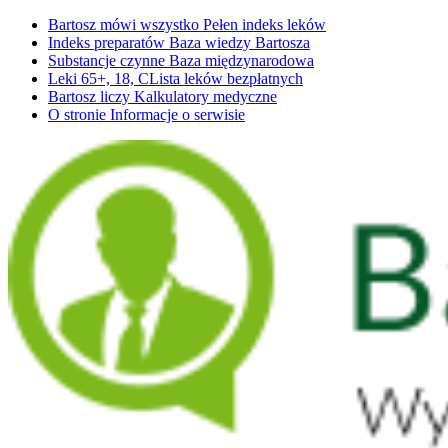
Bartosz mówi wszystko
Pełen indeks leków
Indeks preparatów
Baza wiedzy Bartosza
Substancje czynne
Baza międzynarodowa
Leki 65+, 18, C
Lista leków bezpłatnych
Bartosz liczy
Kalkulatory medyczne
O stronie
Informacje o serwisie