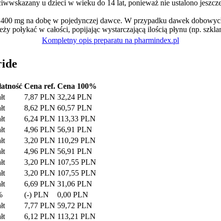
iwwskazany u dzieci w wieku do 14 lat, ponieważ nie ustalono jeszcz
 400 mg na dobę w pojedynczej dawce. W przypadku dawek dobowyc
ży połykać w całości, popijając wystarczającą ilością płynu (np. szkla
Kompletny opis preparatu na pharmindex.pl
ride
atność
Cena ref.
Cena 100%
łt
7,87 PLN
32,24 PLN
łt
8,62 PLN
60,57 PLN
łt
6,24 PLN
113,33 PLN
łt
4,96 PLN
56,91 PLN
łt
3,20 PLN
110,29 PLN
łt
4,96 PLN
56,91 PLN
łt
3,20 PLN
107,55 PLN
łt
3,20 PLN
107,55 PLN
łt
6,69 PLN
31,06 PLN
%
(-) PLN
0,00 PLN
łt
7,77 PLN
59,72 PLN
łt
6,12 PLN
113,21 PLN