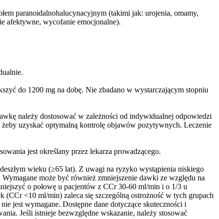
połem paranoidalnohalucynacyjnym (takimi jak: urojenia, omamy,
nie afektywne, wycofanie emocjonalne).
dualnie.
szyć do 1200 mg na dobę. Nie zbadano w wystarczającym stopniu
Dawkę należy dostosować w zależności od indywidualnej odpowiedzi
ak, żeby uzyskać optymalną kontrolę objawów pozytywnych. Leczenie
osowania jest określany przez lekarza prowadzącego.
deszłym wieku (≥65 lat). Z uwagi na ryzyko wystąpienia niskiego
ści. Wymagane może być również zmniejszenie dawki ze względu na
iejszyć o połowę u pacjentów z CCr 30-60 ml/min i o 1/3 u
k (CCr <10 ml/min) zaleca się szczególną ostrożność w tych grupach
 nie jest wymagane. Dostępne dane dotyczące skuteczności i
ania. Jeśli istnieje bezwzględne wskazanie, należy stosować