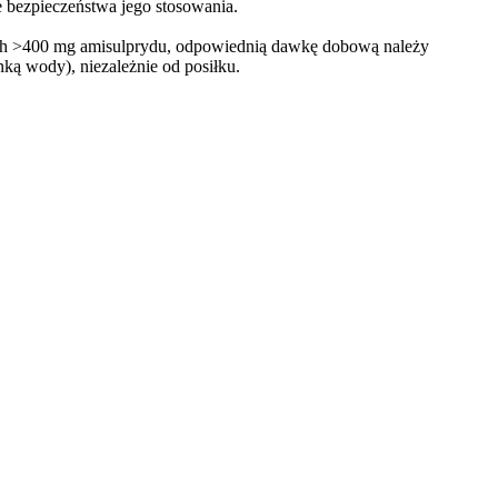
e bezpieczeństwa jego stosowania.
h >400 mg amisulprydu, odpowiednią dawkę dobową należy
nką wody), niezależnie od posiłku.