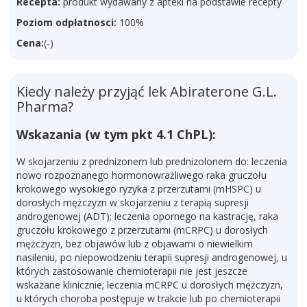
Recepta:
produkt wydawany z apteki na podstawie recepty
Poziom odpłatnosci:
100%
Cena:
(-)
Kiedy należy przyjąć lek Abiraterone G.L.
Pharma?
Wskazania (w tym pkt 4.1 ChPL):
W skojarzeniu z prednizonem lub prednizolonem do: leczenia
nowo rozpoznanego hormonowrażliwego raka gruczołu
krokowego wysokiego ryzyka z przerzutami (mHSPC) u
dorosłych mężczyzn w skojarzeniu z terapią supresji
androgenowej (ADT); leczenia opornego na kastrację, raka
gruczołu krokowego z przerzutami (mCRPC) u dorosłych
mężczyzn, bez objawów lub z objawami o niewielkim
nasileniu, po niepowodzeniu terapii supresji androgenowej, u
których zastosowanie chemioterapii nie jest jeszcze
wskazane klinicznie; leczenia mCRPC u dorosłych mężczyzn,
u których choroba postępuje w trakcie lub po chemioterapii