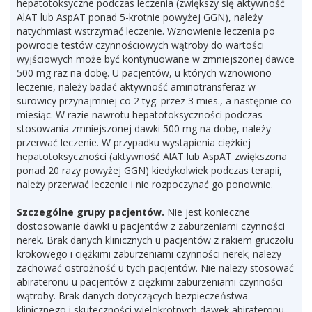
hepatotoksyczne podczas leczenia (zwiększy się aktywność
AlAT lub AspAT ponad 5-krotnie powyżej GGN), należy
natychmiast wstrzymać leczenie. Wznowienie leczenia po
powrocie testów czynnościowych wątroby do wartości
wyjściowych może być kontynuowane w zmniejszonej dawce
500 mg raz na dobę. U pacjentów, u których wznowiono
leczenie, należy badać aktywność aminotransferaz w
surowicy przynajmniej co 2 tyg. przez 3 mies., a następnie co
miesiąc. W razie nawrotu hepatotoksyczności podczas
stosowania zmniejszonej dawki 500 mg na dobę, należy
przerwać leczenie. W przypadku wystąpienia ciężkiej
hepatotoksyczności (aktywność AlAT lub AspAT zwiększona
ponad 20 razy powyżej GGN) kiedykolwiek podczas terapii,
należy przerwać leczenie i nie rozpoczynać go ponownie.
Szczególne grupy pacjentów.
Nie jest konieczne
dostosowanie dawki u pacjentów z zaburzeniami czynności
nerek. Brak danych klinicznych u pacjentów z rakiem gruczołu
krokowego i ciężkimi zaburzeniami czynności nerek; należy
zachować ostrożność u tych pacjentów. Nie należy stosować
abirateronu u pacjentów z ciężkimi zaburzeniami czynności
wątroby. Brak danych dotyczących bezpieczeństwa
klinicznego i skuteczności wielokrotnych dawek abirateronu