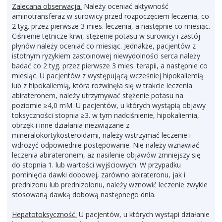
Zalecana obserwacja.
Należy oceniać aktywność
aminotransferaz w surowicy przed rozpoczęciem leczenia, co
2 tyg. przez pierwsze 3 mies. leczenia, a następnie co miesiąc.
Ciśnienie tętnicze krwi, stężenie potasu w surowicy i zastój
płynów należy oceniać co miesiąc. Jednakże, pacjentów z
istotnym ryzykiem zastoinowej niewydolności serca należy
badać co 2 tyg. przez pierwsze 3 mies. terapii, a następnie co
miesiąc. U pacjentów z występującą wcześniej hipokaliemią
lub z hipokaliemią, która rozwinęła się w trakcie leczenia
abirateronem, należy utrzymywać stężenie potasu na
poziomie ≥4,0 mM. U pacjentów, u których wystąpią objawy
toksyczności stopnia ≥3. w tym nadciśnienie, hipokaliemia,
obrzęk i inne działania niezwiązane z
mineralokortykosteroidami, należy wstrzymać leczenie i
wdrożyć odpowiednie postępowanie. Nie należy wznawiać
leczenia abirateronem, aż nasilenie objawów zmniejszy się
do stopnia 1. lub wartości wyjściowych. W przypadku
pominięcia dawki dobowej, zarówno abirateronu, jak i
prednizonu lub prednizolonu, należy wznowić leczenie zwykle
stosowaną dawką dobową następnego dnia.
Hepatotoksyczność.
U pacjentów, u których wystąpi działanie