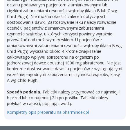
octanu podawanych pacjentom z umiarkowanymi lub
ciężkimi zaburzeniami czynności wątroby (klasa B lub C wg
Child-Pugh). Nie można określić zaleceń dotyczących
dostosowania dawki. Zastosowanie leku należy rozważnie
ocenić u pacjentów z umiarkowanymi zaburzeniami
czynności wątroby, u których korzyści powinny wyraźnie
przeważać nad możliwym ryzykiem. U pacjentów z
umiarkowanymi zaburzeniami czynności wątroby (klasa B wg
Child-Pugh) wykazano około 4-krotne zwiększenie
całkowitego wpływu abirateronu na organizm po
jednorazowej dawce doustnej 1000 mg abirateronu. Nie jest
konieczne dostosowanie dawki u pacjentów z występującymi
wcześniej łagodnymi zaburzeniami czynności wątroby, klasy
A wg Child-Pugh.
Sposób podania.
Tabletki należy przyjmować co najmniej 1
h przed lub co najmniej 2 h po posiłku. Tabletki należy
połykać w całości, popijając wodą.
Kompletny opis preparatu na pharmindex.pl