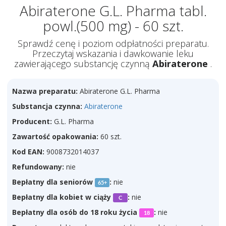
Abiraterone G.L. Pharma tabl.
powl.(500 mg) - 60 szt.
Sprawdź cenę i poziom odpłatności preparatu.
Przeczytaj wskazania i dawkowanie leku
zawierającego substancję czynną
Abiraterone
.
Nazwa preparatu:
Abiraterone G.L. Pharma
Substancja czynna:
Abiraterone
Producent:
G.L. Pharma
Zawartość opakowania:
60 szt.
Kod EAN:
9008732014037
Refundowany:
nie
Bepłatny dla seniorów
:
nie
65+
Bepłatny dla kobiet w ciąży
:
nie
C
Bepłatny dla osób do 18 roku życia
:
nie
18