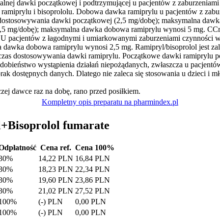
alnej dawki początkowej i podtrzymującej u pacjentów z zaburzeniam
ramiprylu i bisoprololu. Dobowa dawka ramiprylu u pacjentów z zabur
i dostosowywania dawki początkowej (2,5 mg/dobę); maksymalna dawk
5 mg/dobę); maksymalna dawka dobowa ramiprylu wynosi 5 mg. CCr 10
U pacjentów z łagodnymi i umiarkowanymi zaburzeniami czynności wą
a dawka dobowa ramiprylu wynosi 2,5 mg. Ramipryl/bisoprolol jest zale
czas dostosowywania dawki ramiprylu. Początkowe dawki ramiprylu p
dobieństwo wystąpienia działań niepożądanych, zwłaszcza u pacjentó
brak dostępnych danych. Dlatego nie zaleca się stosowania u dzieci i m
j dawce raz na dobę, rano przed posiłkiem.
Kompletny opis preparatu na pharmindex.pl
l+Bisoprolol fumarate
Odpłatność
Cena ref.
Cena 100%
30%
14,22 PLN
16,84 PLN
30%
18,23 PLN
22,34 PLN
30%
19,60 PLN
23,86 PLN
30%
21,02 PLN
27,52 PLN
100%
(-) PLN
0,00 PLN
100%
(-) PLN
0,00 PLN