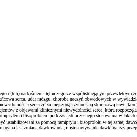
czego i (lub) nadciśnienia tętniczego ze współistniejącym przewlekł
ieńcowa serca, udar mózgu, choroba naczyń obwodowych w wywiadzie) 
niewydolnością serca ze zmniejszoną czynnością skurczową lewej kom
pacjentów z objawami klinicznymi niewydolności serca, która rozpoczęł
amiprylem i bisoprololem podczas jednoczesnego stosowania w takic
być ustabilizowani za pomocą ramiprylu i bisoprololu w tej samej dawc
wymagana jest zmiana dawkowania, dostosowywanie dawki należy prze