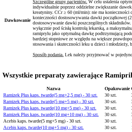
Szczególne grupy pacjentów.
W celu ustalenia optym
indywidualnie poprzez oddzielne zwiększanie dawek 
kreatyniny. CCr ≥ 60 (ml/min): nie ma koniecznośc
konieczności dostosowywania dawki początkowej (2,
Dawkowanie
dostosowywanie dawki poszczególnych składników. 
wyłącznie pod ścisłą kontrolą lekarską, a maksymaln
ramiprylu jako optymalną dawkę podtrzymującą pod
bardziej stopniowe ze względu na większe prawdopo
stosowania i skuteczności leku u dzieci i młodzieży, 
Sposób podania.
Lek należy przyjmować w pojedyncze
Wszystkie preparaty zawierające Ramipri
Nazwa
Opakowanie
Ramizek Plus kaps. twarde(5 mg+2,5 mg) - 30 szt.
30 szt.
Ramizek Plus kaps. twarde(5 mg+5 mg) - 30 szt.
30 szt.
Ramizek Plus kaps. twarde(10 mg+5 mg) - 30 szt.
30 szt.
Ramizek Plus kaps. twarde(10 mg+10 mg) - 30 szt.
30 szt.
Acebis kaps. twarde(5 mg+5 mg) - 30 szt.
30 szt.
Acebis kaps. twarde(10 mg+5 mg) - 30 szt.
30 szt.