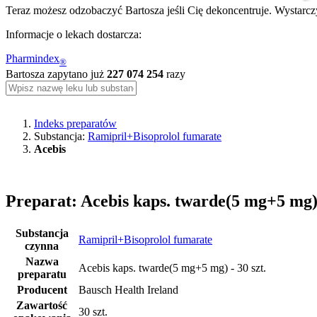
Teraz możesz odzobaczyć Bartosza jeśli Cię dekoncentruje. Wystarczy
Informacje o lekach dostarcza:
Pharmindex
®
Bartosza zapytano już
227 074 254
razy
Indeks preparatów
Substancja:
Ramipril+Bisoprolol fumarate
Acebis
Preparat: Acebis kaps. twarde(5 mg+5 mg) 
Substancja
Ramipril+Bisoprolol fumarate
czynna
Nazwa
Acebis kaps. twarde(5 mg+5 mg) - 30 szt.
preparatu
Producent
Bausch Health Ireland
Zawartość
30 szt.