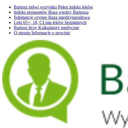
Bartosz mówi wszystko
Pełen indeks leków
Indeks preparatów
Baza wiedzy Bartosza
Substancje czynne
Baza międzynarodowa
Leki 65+, 18, C
Lista leków bezpłatnych
Bartosz liczy
Kalkulatory medyczne
O stronie
Informacje o serwisie