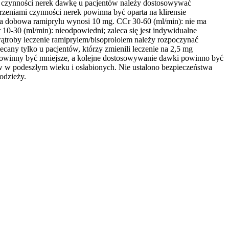
i czynności nerek dawkę u pacjentów należy dostosowywać
zeniami czynności nerek powinna być oparta na klirensie
a dobowa ramiprylu wynosi 10 mg. CCr 30-60 (ml/min): nie ma
-30 (ml/min): nieodpowiedni; zaleca się jest indywidualne
troby leczenie ramiprylem/bisoprololem należy rozpoczynać
cany tylko u pacjentów, którzy zmienili leczenie na 2,5 mg
owinny być mniejsze, a kolejne dostosowywanie dawki powinno być
w w podeszłym wieku i osłabionych. Nie ustalono bezpieczeństwa
łodzieży.