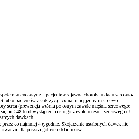
ym zespołem wieńcowym: u pacjentów z jawną chorobą układu sercowo-
lub u pacjentów z cukrzycą i co najmniej jednym sercowo-
ory serca (prewencja wtórna po ostrym zawale mięśnia sercowego:
a się po >48 h od wystąpienia ostrego zawału mięśnia sercowego). U
h samych dawkach.
e przez co najmniej 4 tygodnie. Skojarzenie ustalonych dawek nie
prowadzić dla poszczególnych składników.