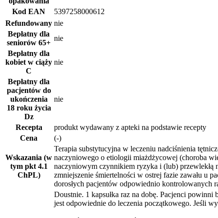
opakowania
Kod EAN
5397258000612
Refundowany
nie
Bepłatny dla
nie
seniorów
65+
Bepłatny dla
kobiet w ciąży
nie
C
Bepłatny dla
pacjentów do
ukończenia
nie
18 roku życia
Dz
Recepta
produkt wydawany z apteki na podstawie recepty
Cena
(-)
Terapia substytucyjna w leczeniu nadciśnienia tętni
Wskazania (w
naczyniowego o etiologii miażdżycowej (choroba w
tym pkt 4.1
naczyniowym czynnikiem ryzyka i (lub) przewlekłą 
ChPL)
zmniejszenie śmiertelności w ostrej fazie zawału u 
dorosłych pacjentów odpowiednio kontrolowanych r
Doustnie. 1 kapsułka raz na dobę. Pacjenci powinni 
jest odpowiednie do leczenia początkowego. Jeśli 