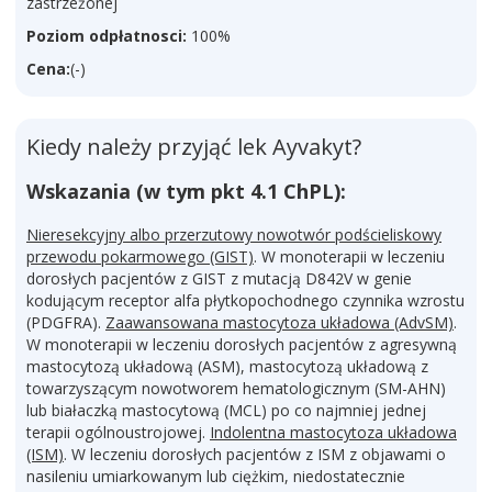
zastrzeżonej
Poziom odpłatnosci:
100%
Cena:
(-)
Kiedy należy przyjąć lek Ayvakyt?
Wskazania (w tym pkt 4.1 ChPL):
Nieresekcyjny albo przerzutowy nowotwór podścieliskowy
przewodu pokarmowego (GIST)
. W monoterapii w leczeniu
dorosłych pacjentów z GIST z mutacją D842V w genie
kodującym receptor alfa płytkopochodnego czynnika wzrostu
(PDGFRA).
Zaawansowana mastocytoza układowa (AdvSM)
.
W monoterapii w leczeniu dorosłych pacjentów z agresywną
mastocytozą układową (ASM), mastocytozą układową z
towarzyszącym nowotworem hematologicznym (SM-AHN)
lub białaczką mastocytową (MCL) po co najmniej jednej
terapii ogólnoustrojowej.
Indolentna mastocytoza układowa
(ISM)
. W leczeniu dorosłych pacjentów z ISM z objawami o
nasileniu umiarkowanym lub ciężkim, niedostatecznie