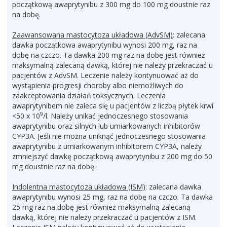
początkową awaprytynibu z 300 mg do 100 mg doustnie raz
na dobę.
Zaawansowana mastocytoza układowa (AdvSM)
: zalecana
dawka początkowa awaprytynibu wynosi 200 mg, raz na
dobę na czczo. Ta dawka 200 mg raz na dobę jest również
maksymalną zalecaną dawką, której nie należy przekraczać u
pacjentów z AdvSM. Leczenie należy kontynuować aż do
wystąpienia progresji choroby albo niemożliwych do
zaakceptowania działań toksycznych. Leczenia
awaprytynibem nie zaleca się u pacjentów z liczbą płytek krwi
9
<50 x 10
/l. Należy unikać jednoczesnego stosowania
awaprytynibu oraz silnych lub umiarkowanych inhibitorów
CYP3A. Jeśli nie można uniknąć jednoczesnego stosowania
awaprytynibu z umiarkowanym inhibitorem CYP3A, należy
zmniejszyć dawkę początkową awaprytynibu z 200 mg do 50
mg doustnie raz na dobę.
Indolentna mastocytoza układowa (ISM)
: zalecana dawka
awaprytynibu wynosi 25 mg, raz na dobę na czczo. Ta dawka
25 mg raz na dobę jest również maksymalną zalecaną
dawką, której nie należy przekraczać u pacjentów z ISM.