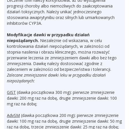
Leczenie ISM należy kontynuować aż do wystąpienia
progresji choroby albo niemożliwych do zaakceptowania
działań toksycznych. Należy unikać jednoczesnego
stosowania awaprytynibu oraz silnych lub umiarkowanych
inhibitorów CYP3A.
Modyfikacje dawki w przypadku działań
niepożądanych.
Niezależnie od wskazania, w celu
kontrolowania działań niepożądanych, w zależności od
stopnia nasilenia i obrazu klinicznego, można rozważyć
przerwanie leczenia ze zmniejszeniem dawki albo bez tego
zmniejszenia. Dawkę należy dostosować zgodnie z
zaleceniem w zależności od bezpieczeństwa i tolerancji.
Zalecane zmniejszanie dawki leku w przypadku działań
niepożądanych:
GIST
(dawka początkowa 300 mg): pierwsze zmniejszenie
dawki: 200 mg raz na dobę, drugie zmniejszenie dawki: 100
mg raz na dobę;
AdvSM
(dawka początkowa 200 mg): pierwsze zmniejszenie
dawki: 100 mg raz na dobę, drugie zmniejszenie dawki: 50 mg
raz na dobę, trzecie zmniejszenie dawki: 25 mg raz na dobę;