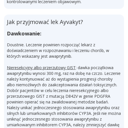
kontrolowanymi leczeniem objawowym.
Jak przyjmować lek Ayvakyt?
Dawkowanie:
Doustnie. Leczenie powinien rozpocząć lekarz z
doświadczeniem w rozpoznawaniu i leczeniu chorób, w
których wskazany jest awaprytynib.
Nieresekcyjny albo przerzutowy GIST
: dawka początkowa
awaprytynibu wynosi 300 mg, raz na dobę na czczo. Leczenie
należy kontynuować aż do wystąpienia progresji choroby
albo niemożliwych do zaakceptowania działań toksycznych.
Dobór pacjentów w celu leczenia nieresekcyjnego albo
przerzutowego GIST z mutacją D842V w genie PDGFRA
powinien opierać się na zwalidowanej metodzie badań.
Należy unikać jednoczesnego stosowania awaprytynibu oraz
silnych lub umiarkowanych inhibitorów CYP3A. Jeśli nie można
uniknąć jednoczesnego stosowania awaprytynibu z
umiarkowanym inhibitorem CYP3A, należy zmniejszyć dawkę