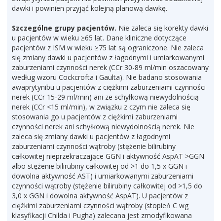
dawki i powinien przyjąć kolejną planową dawkę.
Szczególne grupy pacjentów.
Nie zaleca się korekty dawki
u pacjentów w wieku ≥65 lat. Dane kliniczne dotyczące
pacjentów z ISM w wieku ≥75 lat są ograniczone. Nie zaleca
się zmiany dawki u pacjentów z łagodnymi i umiarkowanymi
zaburzeniami czynności nerek (CCr 30-89 ml/min oszacowany
według wzoru Cockcrofta i Gaulta). Nie badano stosowania
awaprytynibu u pacjentów z ciężkimi zaburzeniami czynności
nerek (CCr 15-29 ml/min) ani ze schyłkową niewydolnością
nerek (CCr <15 ml/min), w związku z czym nie zaleca się
stosowania go u pacjentów z ciężkimi zaburzeniami
czynności nerek ani schyłkową niewydolnością nerek. Nie
zaleca się zmiany dawki u pacjentów z łagodnymi
zaburzeniami czynności wątroby (stężenie bilirubiny
całkowitej nieprzekraczające GGN i aktywność AspAT >GGN
albo stężenie bilirubiny całkowitej od >1 do 1,5 x GGN i
dowolna aktywność AST) i umiarkowanymi zaburzeniami
czynności wątroby (stężenie bilirubiny całkowitej od >1,5 do
3,0 x GGN i dowolna aktywność AspAT). U pacjentów z
ciężkimi zaburzeniami czynności wątroby (stopień C wg
klasyfikacji Childa i Pugha) zalecana jest zmodyfikowana