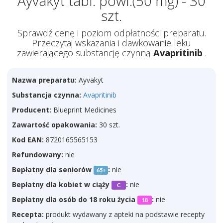
Ayvakyt tabl. powl.(50 mg) - 30
szt.
Sprawdź cenę i poziom odpłatności preparatu.
Przeczytaj wskazania i dawkowanie leku
zawierającego substancję czynną
Avapritinib
.
Nazwa preparatu:
Ayvakyt
Substancja czynna:
Avapritinib
Producent:
Blueprint Medicines
Zawartość opakowania:
30 szt.
Kod EAN:
8720165565153
Refundowany:
nie
Bepłatny dla seniorów
:
nie
65+
Bepłatny dla kobiet w ciąży
:
nie
C
Bepłatny dla osób do 18 roku życia
:
nie
18
Recepta:
produkt wydawany z apteki na podstawie recepty