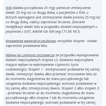
ISM
(dawka początkowa 25 mg): pierwsze zmniejszenie
dawki: 25 mg raz co drugą dobę; u pacjentów z ISM, u
których wymagane jest zmniejszenie dawki poniżej 25 mg raz
co drugą dobę, należy zaprzestać leczenia.
Zalecane
modyfikacje dawki leku w przypadku działań niepożądanych u
pacjentów z GIST, AdvSM lub ISM
(wg CTCAE NCI).
Krwawienie wewnątrzczaszkowe
: wszystkie stopnie - trwale
zaprzestać podawania leku.
Wpływ na czynności poznawcze
(w przypadku występowania
działań niepożądanych stopnia ≥2: działania niepożądane
mające wpływ na wykonywanie czynności życia
codziennego). Stopień 1 - kontynuować podawanie tej samej
dawki, zmniejszyć dawkę albo przerwać stosowanie leku aż
do momentu złagodzenia do stanu początkowego lub
ustąpienia działania niepożądanego; wznowić podawanie w
tej samej albo zmniejszonej dawce. Stopień 2 albo stopień 3
- przerwać leczenie aż do momentu złagodzenia do stanu
początkowego albo stopnia 1 lub do momentu ustąpienia
działania niepożądanego; wznowić podawanie w tej samej