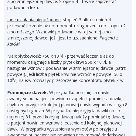
albo zmniejszonej dawce. Stopień 4 - trwale zaprzestać
podawania leku.
Inne działania niepożądane
: stopień 3 albo stopień 4 -
przerwać leczenie aż do momentu złagodzenia do stopnia 2
albo niższego. Wznowić podawanie w tej samej albo
zmniejszonej dawce, jeśli jest to uzasadnione.
Pacjenci z
AdvSM.
9
Małopłytkowość
: <50 x 10
/l - przerwać leczenie aż do
9
momentu osiągnięcia liczby płytek krwi ≥50 x 10
/l, a
następnie wznowić podawanie w zmniejszonej dawce (patrz
powyżej). Jeśli liczba płytek krwi nie wzrośnie powyżej 50 x
9
10
/l, należy rozważyć przetoczenie koncentratu płytek krwi.
Pominięcie dawek.
W przypadku pominięcia dawki
awaprytynibu pacjent powinien uzupełnić pominiętą dawkę,
chyba że przyjęcie kolejnej planowej dawki wypada w ciągu 8
następnych godzin. W przypadku nieprzyjęcia dawki na co
najmniej 8 h przed kolejną dawką należy pominąć tę dawkę,
a pacjent powinien wznowić leczenie od kolejnej planowej
dawki. W przypadku wystąpienia wymiotów po przyjęciu
awaprytynibu pacjent nie powinien przyjmować dodatkowej