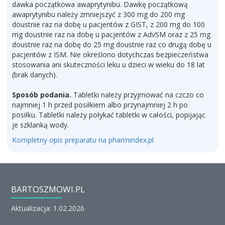
dawka początkowa awaprytynibu. Dawkę początkową
awaprytynibu należy zmniejszyć z 300 mg do 200 mg
doustnie raz na dobę u pacjentów z GIST, z 200 mg do 100
mg doustnie raz na dobę u pacjentów z AdvSM oraz z 25 mg
doustnie raz na dobę do 25 mg doustnie raz co drugą dobę u
pacjentów z ISM. Nie określono dotychczas bezpieczeństwa
stosowania ani skuteczności leku u dzieci w wieku do 18 lat
(brak danych).
Sposób podania.
Tabletki należy przyjmować na czczo co
najmniej 1 h przed posiłkiem albo przynajmniej 2 h po
posiłku. Tabletki należy połykać tabletki w całości, popijając
je szklanką wody.
Kompletny opis preparatu na pharmindex.pl
BARTOSZMOWI.PL
Aktualizacja: 1.02.2026