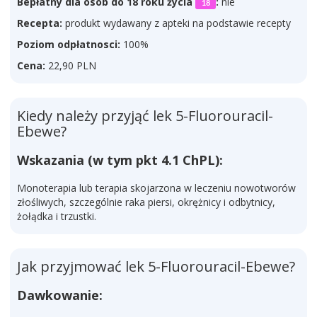
Bepłatny dla osób do 18 roku życia
:
nie
18
Recepta:
produkt wydawany z apteki na podstawie recepty
Poziom odpłatnosci:
100%
Cena:
22,90 PLN
Kiedy należy przyjąć lek 5-Fluorouracil-
Ebewe?
Wskazania (w tym pkt 4.1 ChPL):
Monoterapia lub terapia skojarzona w leczeniu nowotworów
złośliwych, szczególnie raka piersi, okrężnicy i odbytnicy,
żołądka i trzustki.
Jak przyjmować lek 5-Fluorouracil-Ebewe?
Dawkowanie: