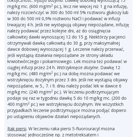
toksyczność.
Infuzja dożylna
. Dawkę dobową wynoszącą 15
2
mg/kg mc. (600 mg/m
pc.), lecz nie więcej niż 1 g na infuzję,
należy rozcieńczyć w 300 do 500 ml 5% roztworu glukozy lub
w 300 do 500 ml 0,9% roztworu NaCl i podawać w infuzji
trwającej 4 h. Jeśli nie występują objawy niepożądane, infuzję
należy podawać przez kolejne dni, aż do osiągnięcia
całkowitej dawki wynoszącej 12 do 15 g. Niektórzy pacjenci
otrzymywali dawkę całkowitą do 30 g, przy maksymalnej
dawce dobowej wynoszącej 1 g. Leczenie należy przerwać,
jeśli wystąpią działania niepożądane ze strony układu
krwiotwórczego i pokarmowego. Lek można też podawać w
ciągłej infuzji przez 24 h.
Wstrzyknięcie dożylne
. Dawkę 12
2
mg/kg mc. (480 mg/m
pc.) na dobę można podawać we
wstrzyknięciu dożylnym przez 3 dni. Jeśli nie wystąpią objawy
niepożądane, w 5., 7. i 9. dniu należy podać lek w dawce 6
2
mg/kg mc. (240 mg/m
pc.). W leczeniu podtrzymującym
podaje się raz w tygodniu dawkę 5 do 10 mg/kg mc. (200 do
2
400 mg/m
pc.) we wstrzyknięciu dożylnym. We wszystkich
przypadkach leczenie podtrzymujące można podjąć dopiero
po ustąpieniu objawów działań niepożądanych.
Rak piersi
. W leczeniu raka piersi 5-fluorouracyl można
stosować jednocześnie np. z metotreksatem i