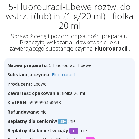
5-Fluorouracil-Ebewe roztw. do
wstrz. i (lub) inf.(1 g/20 ml) - fiolka
20 ml
Sprawdź cenę i poziom odpłatności preparatu.
Przeczytaj wskazania i dawkowanie leku
zawierającego substancję czynną
Fluorouracil
.
Nazwa preparatu:
5-Fluorouracil-Ebewe
Substancja czynna:
Fluorouracil
Producent:
Ebewe
Zawartość opakowania:
fiolka 20 ml
Kod EAN:
5909990450633
Refundowany:
nie
Bepłatny dla seniorów
:
nie
65+
Bepłatny dla kobiet w ciąży
:
nie
C