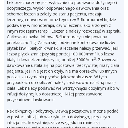
Lek przeznaczony jest wyłącznie do podawania dożylnego i
dotętniczego. Wybór odpowiedniego dawkowania oraz
schemat leczenia zależy od stanu pacjenta, rodzaju
leczonego nowotworu oraz tego, czy 5-fluorouracyl będzie
podawany w monoterapii, czy w leczeniu skojarzonym z
innym rodzajem terapii. Leczenie należy rozpocząć w szpitalu.
Całkowita dawka dobowa 5-fluorouracylu nie powinna
przekraczać 1 g. Zaleca się codzienne kontrolowanie liczby
płytek krwi i białych krwinek, a leczenie należy przerwać, jeśli
3
liczba płytek zmniejszy się poniżej 100 000/mm
lub liczba
3
białych krwinek zmniejszy się poniżej 3000/mm
. Zazwyczaj
dawkowanie ustala się na podstawie rzeczywistej masy ciała
pacjenta, jeśli nie jest on otyły, nie ma obrzęków lub innych
postaci zatrzymania płynów, jak wodobrzusze. W tych
przypadkach do obliczeń należy zastosować należną masę
ciała. Lek należy podawać we wstrzyknięciu dożylnym albo w
infuzji dożylnej lub dotętniczej. Niżej przedstawiono
przykładowe dawkowanie.
Rak okrężnicy i odbytnicy
. Dawkę początkową można podać
w postaci infuzji lub wstrzyknięcia dożylnego, przy czym
infuzja jest korzystniejsza ze względu na mniejszą