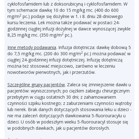
cyklofosfamidem lub z doksorubicyną i cyklofosfamidem. W
tym schemacie dawkę 10 do 15 mg/kg mc. (400 do 600
2
mg/m
pc.) podaje się dożylnie w 1. i 8. dniu 28-dniowego
kursu leczenia. Lek można także podawać w postaci 24-
godzinnej ciągłej infuzji dożylnej w dawce wynoszącej zwykle
2
8,25 mg/kg mc. (350 mg/m
pc.).
Inne metody podawania
. Infuzja dotętnicza: dawkę dobową 5
2
do 7,5 mg/kg mc. (200 do 300 mg/m
pc.) można podawać w
ciągłej 24-godzinnej infuzji dotętniczej. Infuzję dotętniczą
można też stosować miejscowo, zarówno w leczeniu
nowotworów pierwotnych, jak i przerzutów.
Szczególne grupy pacjentów
. Zaleca się zmniejszenie dawki u
pacjentów: wyniszczonych; po ciężkim zabiegu chirurgicznym
przebytym w ciągu ostatnich 30 dni; z zahamowaniem
czynności szpiku kostnego; z zaburzeniami czynności wątroby
lub nerek. Brak danych dotyczących stosowania leku u dzieci -
nie ma zaleceń dotyczących dawkowania 5-fluorouracylu u
dzieci. U osób w podeszłym wieku 5-fluorouracyl stosuje się
w podobnych dawkach, jak u pacjentów dorosłych.