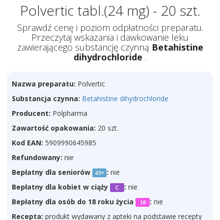
Polvertic tabl.(24 mg) - 20 szt.
Sprawdź cenę i poziom odpłatności preparatu.
Przeczytaj wskazania i dawkowanie leku
zawierającego substancję czynną
Betahistine
dihydrochloride
.
Nazwa preparatu:
Polvertic
Substancja czynna:
Betahistine dihydrochloride
Producent:
Polpharma
Zawartość opakowania:
20 szt.
Kod EAN:
5909990645985
Refundowany:
nie
Bepłatny dla seniorów
:
nie
65+
Bepłatny dla kobiet w ciąży
:
nie
C
Bepłatny dla osób do 18 roku życia
:
nie
18
Recepta:
produkt wydawany z apteki na podstawie recepty