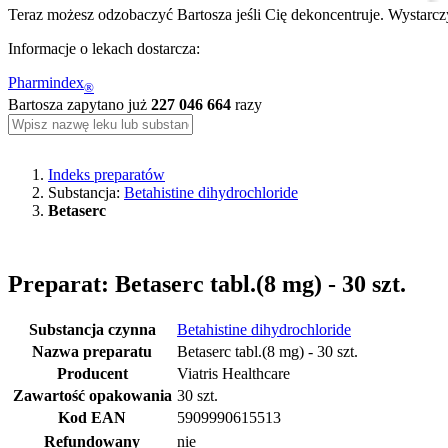
Teraz możesz odzobaczyć Bartosza jeśli Cię dekoncentruje. Wystarczy
Informacje o lekach dostarcza:
Pharmindex
®
Bartosza zapytano już
227 046 664
razy
Indeks preparatów
Substancja:
Betahistine dihydrochloride
Betaserc
Preparat: Betaserc tabl.(8 mg) - 30 szt.
Substancja czynna
Betahistine dihydrochloride
Nazwa preparatu
Betaserc tabl.(8 mg) - 30 szt.
Producent
Viatris Healthcare
Zawartość opakowania
30 szt.
Kod EAN
5909990615513
Refundowany
nie