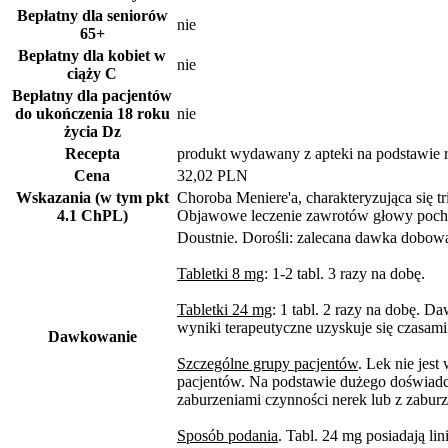
Bepłatny dla seniorów
nie
65+
Bepłatny dla kobiet w
nie
ciąży
C
Bepłatny dla pacjentów
do ukończenia 18 roku
nie
życia
Dz
Recepta
produkt wydawany z apteki na podstawie 
Cena
32,02 PLN
Wskazania (w tym pkt
Choroba Meniere'a, charakteryzująca się t
4.1 ChPL)
Objawowe leczenie zawrotów głowy poch
Doustnie. Dorośli: zalecana dawka dobo
Tabletki 8 mg
: 1-2 tabl. 3 razy na dobę.
Tabletki 24 mg
: 1 tabl. 2 razy na dobę. D
wyniki terapeutyczne uzyskuje się czasami 
Dawkowanie
Szczególne grupy pacjentów
. Lek nie jes
pacjentów. Na podstawie dużego doświadc
zaburzeniami czynności nerek lub z zabur
Sposób podania
. Tabl. 24 mg posiadają lin