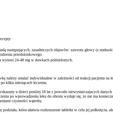
recepty
riadą następujących, zasadniczych objawów: zawroty głowy (z nudnośc
odzenia przedsionkowego.
wa wynosi 24-48 mg w dawkach podzielonych.
awkę należy ustalać indywidualnie w zależności od reakcji pacjenta na
po kilku miesiącach leczenia.
t wskazany u dzieci poniżej 18 lat z powodu niewystarczajacych danych
zenia po wprowadzeniu leku do obrotu wydaje się, że nie ma koniec
zeniami czynności wątroby.
ię podziału, która ułatwia rozkruszenie tabletki w celu jej połknięcia, a