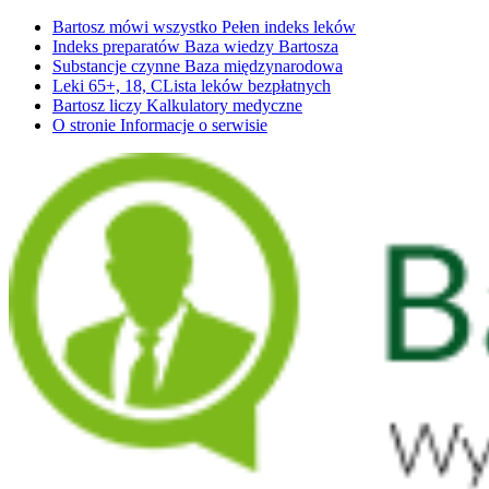
Bartosz mówi wszystko
Pełen indeks leków
Indeks preparatów
Baza wiedzy Bartosza
Substancje czynne
Baza międzynarodowa
Leki 65+, 18, C
Lista leków bezpłatnych
Bartosz liczy
Kalkulatory medyczne
O stronie
Informacje o serwisie