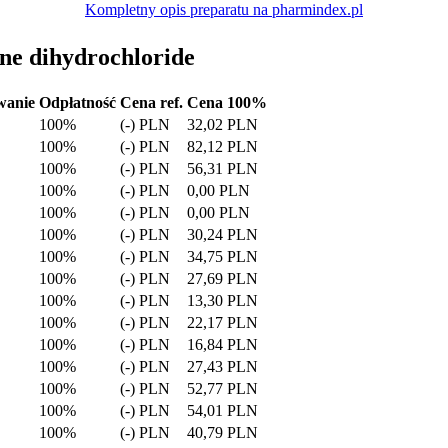
Kompletny opis preparatu na pharmindex.pl
ine dihydrochloride
wanie
Odpłatność
Cena ref.
Cena 100%
100%
(-) PLN
32,02 PLN
100%
(-) PLN
82,12 PLN
100%
(-) PLN
56,31 PLN
100%
(-) PLN
0,00 PLN
100%
(-) PLN
0,00 PLN
100%
(-) PLN
30,24 PLN
100%
(-) PLN
34,75 PLN
100%
(-) PLN
27,69 PLN
100%
(-) PLN
13,30 PLN
100%
(-) PLN
22,17 PLN
100%
(-) PLN
16,84 PLN
100%
(-) PLN
27,43 PLN
100%
(-) PLN
52,77 PLN
100%
(-) PLN
54,01 PLN
100%
(-) PLN
40,79 PLN