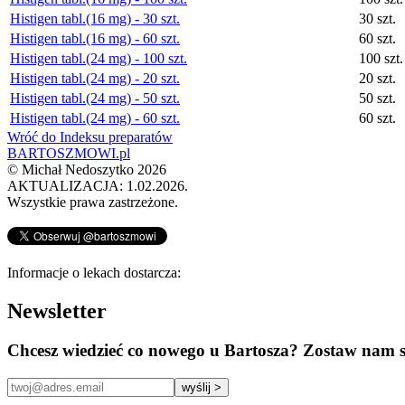
Histigen tabl.(16 mg) - 30 szt.
30 szt.
Histigen tabl.(16 mg) - 60 szt.
60 szt.
Histigen tabl.(24 mg) - 100 szt.
100 szt.
Histigen tabl.(24 mg) - 20 szt.
20 szt.
Histigen tabl.(24 mg) - 50 szt.
50 szt.
Histigen tabl.(24 mg) - 60 szt.
60 szt.
Wróć do Indeksu preparatów
BARTOSZMOWI.pl
©
Michał Nedoszytko
2026
AKTUALIZACJA: 1.02.2026.
Wszystkie prawa zastrzeżone.
Informacje o lekach dostarcza:
Newsletter
Chcesz wiedzieć co nowego u Bartosza? Zostaw nam s