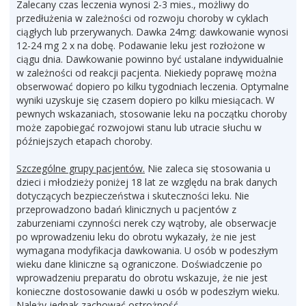
Zalecany czas leczenia wynosi 2-3 mies., możliwy do
przedłużenia w zależności od rozwoju choroby w cyklach
ciągłych lub przerywanych. Dawka 24mg: dawkowanie wynosi
12-24 mg 2 x na dobę. Podawanie leku jest rozłożone w
ciągu dnia. Dawkowanie powinno być ustalane indywidualnie
w zależności od reakcji pacjenta. Niekiedy poprawę można
obserwować dopiero po kilku tygodniach leczenia. Optymalne
wyniki uzyskuje się czasem dopiero po kilku miesiącach. W
pewnych wskazaniach, stosowanie leku na początku choroby
może zapobiegać rozwojowi stanu lub utracie słuchu w
późniejszych etapach choroby.
Szczególne grupy pacjentów.
Nie zaleca się stosowania u
dzieci i młodzieży poniżej 18 lat ze względu na brak danych
dotyczących bezpieczeństwa i skuteczności leku. Nie
przeprowadzono badań klinicznych u pacjentów z
zaburzeniami czynności nerek czy wątroby, ale obserwacje
po wprowadzeniu leku do obrotu wykazały, że nie jest
wymagana modyfikacja dawkowania. U osób w podeszłym
wieku dane kliniczne są ograniczone. Doświadczenie po
wprowadzeniu preparatu do obrotu wskazuje, że nie jest
konieczne dostosowanie dawki u osób w podeszłym wieku.
Należy jednak zachować ostrożność.