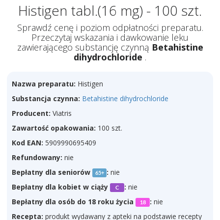
Histigen tabl.(16 mg) - 100 szt.
Sprawdź cenę i poziom odpłatności preparatu.
Przeczytaj wskazania i dawkowanie leku
zawierającego substancję czynną
Betahistine
dihydrochloride
.
Nazwa preparatu:
Histigen
Substancja czynna:
Betahistine dihydrochloride
Producent:
Viatris
Zawartość opakowania:
100 szt.
Kod EAN:
5909990695409
Refundowany:
nie
Bepłatny dla seniorów
:
nie
65+
Bepłatny dla kobiet w ciąży
:
nie
C
Bepłatny dla osób do 18 roku życia
:
nie
18
Recepta:
produkt wydawany z apteki na podstawie recepty