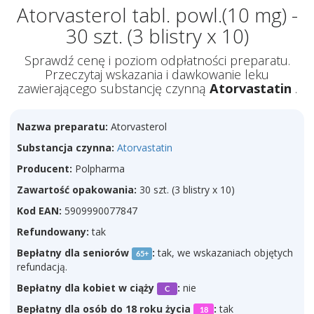
Atorvasterol tabl. powl.(10 mg) -
30 szt. (3 blistry x 10)
Sprawdź cenę i poziom odpłatności preparatu.
Przeczytaj wskazania i dawkowanie leku
zawierającego substancję czynną
Atorvastatin
.
Nazwa preparatu:
Atorvasterol
Substancja czynna:
Atorvastatin
Producent:
Polpharma
Zawartość opakowania:
30 szt. (3 blistry x 10)
Kod EAN:
5909990077847
Refundowany:
tak
Bepłatny dla seniorów
:
tak, we wskazaniach objętych
65+
refundacją.
Bepłatny dla kobiet w ciąży
:
nie
C
Bepłatny dla osób do 18 roku życia
:
tak
18