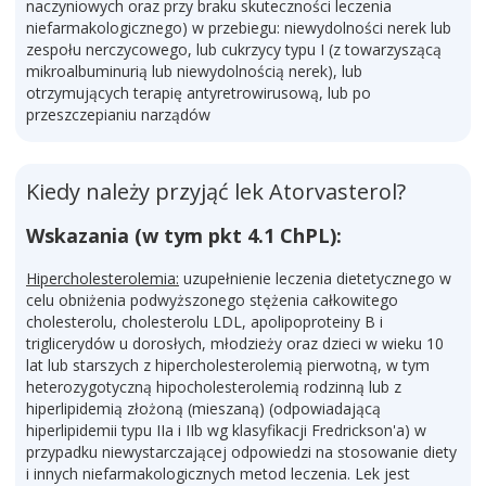
naczyniowych oraz przy braku skuteczności leczenia
niefarmakologicznego) w przebiegu: niewydolności nerek lub
zespołu nerczycowego, lub cukrzycy typu I (z towarzyszącą
mikroalbuminurią lub niewydolnością nerek), lub
otrzymujących terapię antyretrowirusową, lub po
przeszczepianiu narządów
Kiedy należy przyjąć lek Atorvasterol?
Wskazania (w tym pkt 4.1 ChPL):
Hipercholesterolemia:
uzupełnienie leczenia dietetycznego w
celu obniżenia podwyższonego stężenia całkowitego
cholesterolu, cholesterolu LDL, apolipoproteiny B i
triglicerydów u dorosłych, młodzieży oraz dzieci w wieku 10
lat lub starszych z hipercholesterolemią pierwotną, w tym
heterozygotyczną hipocholesterolemią rodzinną lub z
hiperlipidemią złożoną (mieszaną) (odpowiadającą
hiperlipidemii typu IIa i IIb wg klasyfikacji Fredrickson'a) w
przypadku niewystarczającej odpowiedzi na stosowanie diety
i innych niefarmakologicznych metod leczenia. Lek jest