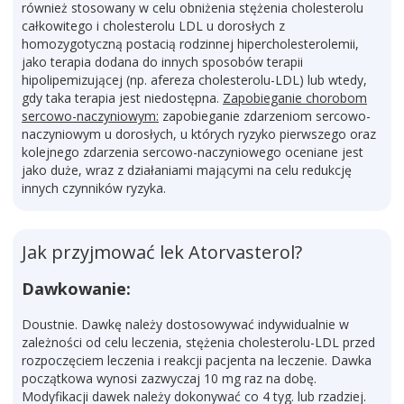
również stosowany w celu obniżenia stężenia cholesterolu
całkowitego i cholesterolu LDL u dorosłych z
homozygotyczną postacią rodzinnej hipercholesterolemii,
jako terapia dodana do innych sposobów terapii
hipolipemizującej (np. afereza cholesterolu-LDL) lub wtedy,
gdy taka terapia jest niedostępna.
Zapobieganie chorobom
sercowo-naczyniowym:
zapobieganie zdarzeniom sercowo-
naczyniowym u dorosłych, u których ryzyko pierwszego oraz
kolejnego zdarzenia sercowo-naczyniowego oceniane jest
jako duże, wraz z działaniami mającymi na celu redukcję
innych czynników ryzyka.
Jak przyjmować lek Atorvasterol?
Dawkowanie:
Doustnie. Dawkę należy dostosowywać indywidualnie w
zależności od celu leczenia, stężenia cholesterolu-LDL przed
rozpoczęciem leczenia i reakcji pacjenta na leczenie. Dawka
początkowa wynosi zazwyczaj 10 mg raz na dobę.
Modyfikacji dawek należy dokonywać co 4 tyg. lub rzadziej.