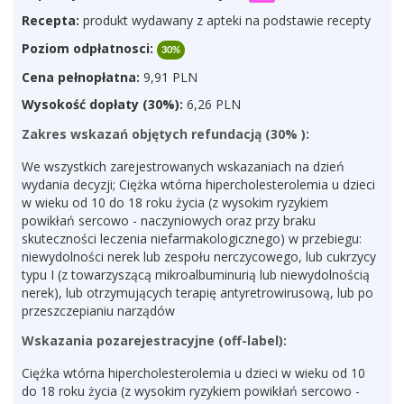
Recepta:
produkt wydawany z apteki na podstawie recepty
Poziom odpłatnosci:
30%
Cena pełnopłatna:
9,91 PLN
Wysokość dopłaty (30%):
6,26 PLN
Zakres wskazań objętych refundacją (30% ):
We wszystkich zarejestrowanych wskazaniach na dzień
wydania decyzji; Ciężka wtórna hipercholesterolemia u dzieci
w wieku od 10 do 18 roku życia (z wysokim ryzykiem
powikłań sercowo - naczyniowych oraz przy braku
skuteczności leczenia niefarmakologicznego) w przebiegu:
niewydolności nerek lub zespołu nerczycowego, lub cukrzycy
typu I (z towarzyszącą mikroalbuminurią lub niewydolnością
nerek), lub otrzymujących terapię antyretrowirusową, lub po
przeszczepianiu narządów
Wskazania pozarejestracyjne (off-label):
Ciężka wtórna hipercholesterolemia u dzieci w wieku od 10
do 18 roku życia (z wysokim ryzykiem powikłań sercowo -