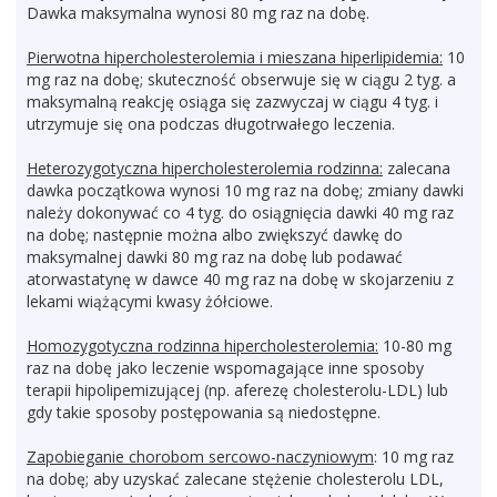
Dawka maksymalna wynosi 80 mg raz na dobę.
Pierwotna hipercholesterolemia i mieszana hiperlipidemia:
10
mg raz na dobę; skuteczność obserwuje się w ciągu 2 tyg. a
maksymalną reakcję osiąga się zazwyczaj w ciągu 4 tyg. i
utrzymuje się ona podczas długotrwałego leczenia.
Heterozygotyczna hipercholesterolemia rodzinna:
zalecana
dawka początkowa wynosi 10 mg raz na dobę; zmiany dawki
należy dokonywać co 4 tyg. do osiągnięcia dawki 40 mg raz
na dobę; następnie można albo zwiększyć dawkę do
maksymalnej dawki 80 mg raz na dobę lub podawać
atorwastatynę w dawce 40 mg raz na dobę w skojarzeniu z
lekami wiążącymi kwasy żółciowe.
Homozygotyczna rodzinna hipercholesterolemia:
10-80 mg
raz na dobę jako leczenie wspomagające inne sposoby
terapii hipolipemizującej (np. aferezę cholesterolu-LDL) lub
gdy takie sposoby postępowania są niedostępne.
Zapobieganie chorobom sercowo-naczyniowym
: 10 mg raz
na dobę; aby uzyskać zalecane stężenie cholesterolu LDL,