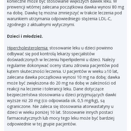
konieczne może być stosowanie większych dawek leku. W
prewencji wtórnej zalecana początkowa dawka wynosi 80 mg
na dobę. Dawkę tę można zmniejszyć w trakcie leczenia pod
warunkiem utrzymania odpowiedniego stężenia LDL-C,
zgodnego z aktualnymi wytycznymi.
Dzieci i młodzież.
Hipercholesterolemia:
stosowanie leku u dzieci powinno
odbywać się pod kontrolą lekarzy specjalistów
doświadczonych w leczeniu hiperlipidemii u dzieci. Należy
regularnie dokonywać oceny stanu zdrowia pacjentów pod
kątem skuteczności leczenia. U pacjentów w wieku ≥10 lat,
zalecana dawka początkowa wynosi 10 mg na dobę; dawka
może być zwiększona do 20 mg na dobę w zależności od
reakcji na leczenie i tolerancji leku. Dane dotyczące
bezpieczeństwa stosowania u dzieci przyjmujących dawki
wyższe niż 20 mg (co odpowiada ok. 0,5 mg/kg), są
ograniczone. Nie zaleca się stosowania atorwastatyny u
dzieci w wieku poniżej 10 lat. Stosowanie innych postaci
farmaceutycznych lub mocy tego leku może być bardziej
odpowiednie w tej grupie pacjentów.