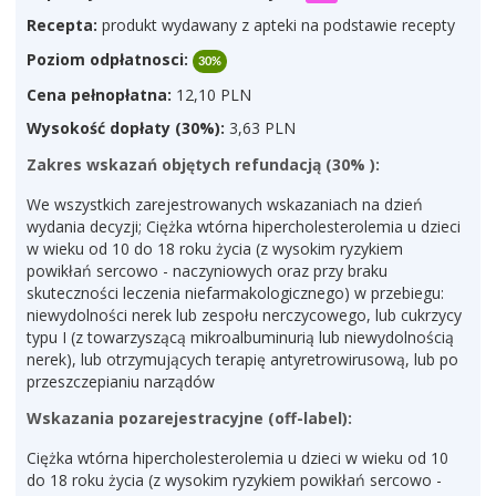
Recepta:
produkt wydawany z apteki na podstawie recepty
Poziom odpłatnosci:
30%
Cena pełnopłatna:
12,10 PLN
Wysokość dopłaty (30%):
3,63 PLN
Zakres wskazań objętych refundacją (30% ):
We wszystkich zarejestrowanych wskazaniach na dzień
wydania decyzji; Ciężka wtórna hipercholesterolemia u dzieci
w wieku od 10 do 18 roku życia (z wysokim ryzykiem
powikłań sercowo - naczyniowych oraz przy braku
skuteczności leczenia niefarmakologicznego) w przebiegu:
niewydolności nerek lub zespołu nerczycowego, lub cukrzycy
typu I (z towarzyszącą mikroalbuminurią lub niewydolnością
nerek), lub otrzymujących terapię antyretrowirusową, lub po
przeszczepianiu narządów
Wskazania pozarejestracyjne (off-label):
Ciężka wtórna hipercholesterolemia u dzieci w wieku od 10
do 18 roku życia (z wysokim ryzykiem powikłań sercowo -