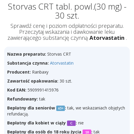
Storvas CRT tabl. powl.(30 mg) -
30 szt.
Sprawdź cenę i poziom odpłatności preparatu.
Przeczytaj wskazania i dawkowanie leku
zawierającego substancję czynną
Atorvastatin
.
Nazwa preparatu:
Storvas CRT
Substancja czynna:
Atorvastatin
Producent:
Ranbaxy
Zawartość opakowania:
30 szt.
Kod EAN:
5909991415976
Refundowany:
tak
Bepłatny dla seniorów
:
tak, we wskazaniach objętych
65+
refundacją.
Bepłatny dla kobiet w ciąży
:
nie
C
Bepłatny dla osób do 18 roku życia
:
tak
18