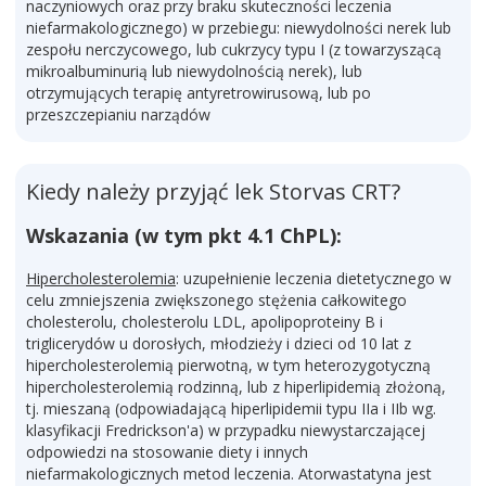
naczyniowych oraz przy braku skuteczności leczenia
niefarmakologicznego) w przebiegu: niewydolności nerek lub
zespołu nerczycowego, lub cukrzycy typu I (z towarzyszącą
mikroalbuminurią lub niewydolnością nerek), lub
otrzymujących terapię antyretrowirusową, lub po
przeszczepianiu narządów
Kiedy należy przyjąć lek Storvas CRT?
Wskazania (w tym pkt 4.1 ChPL):
Hipercholesterolemia
: uzupełnienie leczenia dietetycznego w
celu zmniejszenia zwiększonego stężenia całkowitego
cholesterolu, cholesterolu LDL, apolipoproteiny B i
triglicerydów u dorosłych, młodzieży i dzieci od 10 lat z
hipercholesterolemią pierwotną, w tym heterozygotyczną
hipercholesterolemią rodzinną, lub z hiperlipidemią złożoną,
tj. mieszaną (odpowiadającą hiperlipidemii typu IIa i IIb wg.
klasyfikacji Fredrickson'a) w przypadku niewystarczającej
odpowiedzi na stosowanie diety i innych
niefarmakologicznych metod leczenia. Atorwastatyna jest