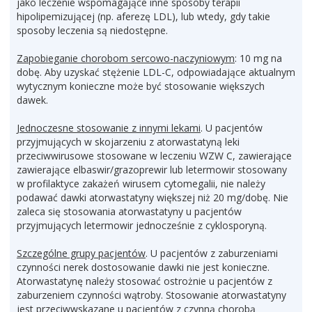
jako leczenie wspomagające inne sposoby terapii
hipolipemizującej (np. aferezę LDL), lub wtedy, gdy takie
sposoby leczenia są niedostępne.
Zapobieganie chorobom sercowo-naczyniowym
: 10 mg na
dobę. Aby uzyskać stężenie LDL-C, odpowiadające aktualnym
wytycznym konieczne może być stosowanie większych
dawek.
Jednoczesne stosowanie z innymi lekami
. U pacjentów
przyjmujących w skojarzeniu z atorwastatyną leki
przeciwwirusowe stosowane w leczeniu WZW C, zawierające
zawierające elbaswir/grazoprewir lub letermowir stosowany
w profilaktyce zakażeń wirusem cytomegalii, nie należy
podawać dawki atorwastatyny większej niż 20 mg/dobę. Nie
zaleca się stosowania atorwastatyny u pacjentów
przyjmujących letermowir jednocześnie z cyklosporyną.
Szczególne grupy pacjentów
. U pacjentów z zaburzeniami
czynności nerek dostosowanie dawki nie jest konieczne.
Atorwastatynę należy stosować ostrożnie u pacjentów z
zaburzeniem czynności wątroby. Stosowanie atorwastatyny
jest przeciwwskazane u pacjentów z czynną chorobą