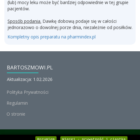
(lub) mocy leku może być bardziej odpowiednie w tej grupie
pacjentów.
Sposób podania.
Dawkę dobową podaje się w całości
jednorazowo o dowolnej porze dnia, niezależnie od posiłków.
Kompletny opis preparatu na pharmindex.pl
BARTOSZMOWI.PL
Aktualizacja: 1.02.2026
Polityka Prywatności
Regulamin
O stronie
© Michał Nedoszytko 2026, Wszystkie prawa zastrzeżone.
Rozumiem
Więcej - prywatność i ciastka