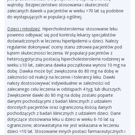
wątroby. Bezpieczeństwo stosowania i skuteczność
zalecanych dawek u pacjentów w wieku >70 lat są podobne
do występujących w populacji ogólnej.
Dzieci i młodzież
. Hipercholesterolemia: stosowanie leku
powinno odbywać się pod kontrolą lekarzy specjalistów
doświadczonych w leczeniu hiperlipidemii u dzieci. Należy
regularnie dokonywać oceny stanu zdrowia pacjentów pod
kątem skuteczności leczenia. W populacji pacjentów z
heterozygotyczną postacią hipercholesterolemii rodzinnej w
wieku ≥10 lat, zalecana dawka początkowa wynosi 10 mg na
dobę. Dawka może być zwiększona do 80 mg na dobę w
zależności od reakcji na leczenie i tolerancji leku. Dawki
należy dostosowywać indywidualnie w zależności od
zalecanego celu leczenia w odstępach 4 tyg. lub dłuższych.
Zwiększenie dawki do 80 mg na dobę zostało poparte
danymi pochodzącymi z badań klinicznych z udziałem
dorosłych pacjentów oraz ograniczoną ilością danych
pochodzących z badań klinicznych z udziałem dzieci. Dane
dotyczące stosowania leku u dzieci w wieku 6-10 lat są
ograniczone; atorwastatyna nie jest wskazana w leczeniu
dzieci <10 lat. Stosowanie innych postaci farmaceutycznych i