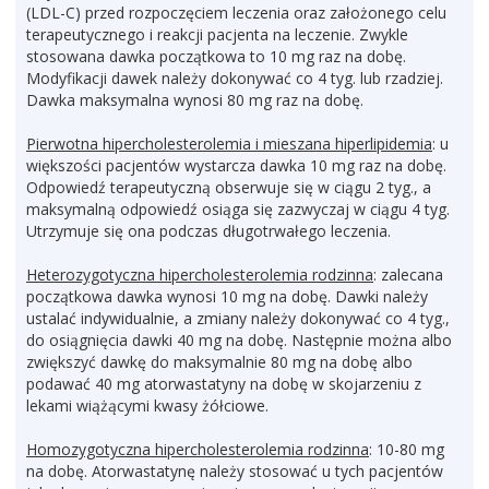
(LDL-C) przed rozpoczęciem leczenia oraz założonego celu
terapeutycznego i reakcji pacjenta na leczenie. Zwykle
stosowana dawka początkowa to 10 mg raz na dobę.
Modyfikacji dawek należy dokonywać co 4 tyg. lub rzadziej.
Dawka maksymalna wynosi 80 mg raz na dobę.
Pierwotna hipercholesterolemia i mieszana hiperlipidemia
: u
większości pacjentów wystarcza dawka 10 mg raz na dobę.
Odpowiedź terapeutyczną obserwuje się w ciągu 2 tyg., a
maksymalną odpowiedź osiąga się zazwyczaj w ciągu 4 tyg.
Utrzymuje się ona podczas długotrwałego leczenia.
Heterozygotyczna hipercholesterolemia rodzinna
: zalecana
początkowa dawka wynosi 10 mg na dobę. Dawki należy
ustalać indywidualnie, a zmiany należy dokonywać co 4 tyg.,
do osiągnięcia dawki 40 mg na dobę. Następnie można albo
zwiększyć dawkę do maksymalnie 80 mg na dobę albo
podawać 40 mg atorwastatyny na dobę w skojarzeniu z
lekami wiążącymi kwasy żółciowe.
Homozygotyczna hipercholesterolemia rodzinna
: 10-80 mg
na dobę. Atorwastatynę należy stosować u tych pacjentów