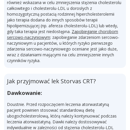
również wskazana w celu zmniejszenia stężenia cholesterolu
całkowitego i cholesterolu-LDL u dorosłych z
homozygotyczną postacią rodzinnej hipercholesterolemii
jako terapia dodana do innych sposobów terapii
hipolipemizującej (np. afereza cholesterolu-LDL) lub wtedy,
gdy taka terapia jest niedostępna.
Zapobieganie chorobom
sercowo-naczyniowym
: zapobieganie zdarzeniom sercowo-
naczyniowym u pacjentów, u których ryzyko pierwszego
zdarzenia sercowo-naczyniowego oceniane jest jako duże,
wraz z działaniami mającymi na celu zmniejszenie innych
czynników ryzyka.
Jak przyjmować lek Storvas CRT?
Dawkowanie:
Doustnie. Przed rozpoczęciem leczenia atorwastatyną
pacjent powinien stosować standardową dietę
ubogocholesterolową, którą należy kontynuować podczas
leczenia atorwastatyną. Dawki należy dostosowywać
indywidualnie w zależności od stężenia cholesterolu-LDL