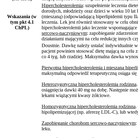
Hipercholesterolemia
: uzupełnienie leczenia die
dorosłych, młodzieży oraz dzieci w wieku 10 lat 
Wskazania (w
(mieszaną) (odpowiadającą hiperlipidemii typu II
tym pkt 4.1
leczenia. Lek jest również stosowany w celu obn
ChPL)
hipercholesterolemii jako leczenie wspomagające 
sercowo-naczyniowym
: zapobieganie zdarzenio
działaniami mającymi na celu redukcję innych c
Doustnie. Dawkę należy ustalać indywidualnie w 
pacjent powinien stosować dietę mającą na celu
co 4 tyg. lub rzadziej. Maksymalna dawka wynos
Pierwotna hipercholesterolemia i mieszana hiperl
maksymalną odpowiedź terapeutyczną osiąga się z
Heterozygotyczna hipercholesterolemia rodzinna
osiągnięcia dawki 40 mg na dobę. Następnie mo
lekami wiążącymi kwasy żółciowe.
Homozygotyczna hipercholesterolemia rodzinna
.
hipolipemizującej (np. aferezę LDL-C), lub wtedy
Zapobieganie chorobom sercowo-naczyniowym
:
leku.