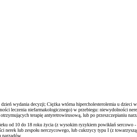
dzień wydania decyzji; Ciężka wtórna hipercholesterolemia u dzieci 
ości leczenia niefarmakologicznego) w przebiegu: niewydolności nere
 otrzymujących terapię antyretrowirusową, lub po przeszczepianiu nar
wieku od 10 do 18 roku życia (z wysokim ryzykiem powikłań sercowo -
ci nerek lub zespołu nerczycowego, lub cukrzycy typu I (z towarzyszą
iu narządów