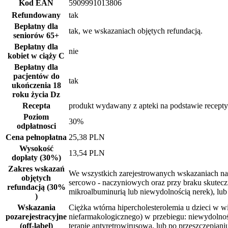
Kod EAN
5909991013806
Refundowany
tak
Bepłatny dla
tak, we wskazaniach objętych refundacją.
seniorów
65+
Bepłatny dla
nie
kobiet w ciąży
C
Bepłatny dla
pacjentów do
tak
ukończenia 18
roku życia
Dz
Recepta
produkt wydawany z apteki na podstawie recepty
Poziom
30%
odpłatnosci
Cena pełnopłatna
25,38 PLN
Wysokość
13,54 PLN
dopłaty (30%)
Zakres wskazań
We wszystkich zarejestrowanych wskazaniach na 
objętych
sercowo - naczyniowych oraz przy braku skuteczn
refundacją (30%
mikroalbuminurią lub niewydolnością nerek), lub
)
Wskazania
Ciężka wtórna hipercholesterolemia u dzieci w 
pozarejestracyjne
niefarmakologicznego) w przebiegu: niewydolnoś
(off-label)
terapię antyretrowirusową, lub po przeszczepian