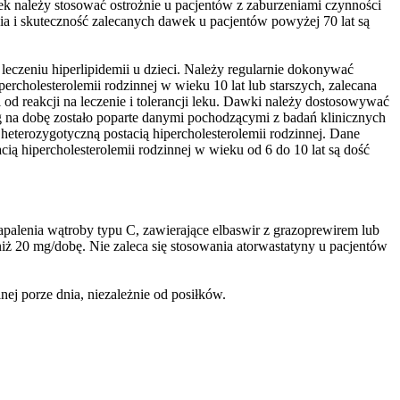
ek należy stosować ostrożnie u pacjentów z zaburzeniami czynności
a i skuteczność zalecanych dawek u pacjentów powyżej 70 lat są
leczeniu hiperlipidemii u dzieci. Należy regularnie dokonywać
rcholesterolemii rodzinnej w wieku 10 lat lub starszych, zalecana
 reakcji na leczenie i tolerancji leku. Dawki należy dostosowywać
g na dobę zostało poparte danymi pochodzącymi z badań klinicznych
heterozygotyczną postacią hipercholesterolemii rodzinnej. Dane
ią hipercholesterolemii rodzinnej w wieku od 6 do 10 lat są dość
alenia wątroby typu C, zawierające elbaswir z grazoprewirem lub
iż 20 mg/dobę. Nie zaleca się stosowania atorwastatyny u pacjentów
j porze dnia, niezależnie od posiłków.