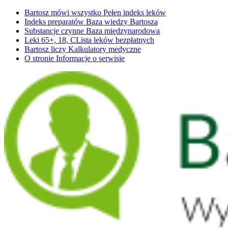
Bartosz mówi wszystko
Pełen indeks leków
Indeks preparatów
Baza wiedzy Bartosza
Substancje czynne
Baza międzynarodowa
Leki 65+, 18, C
Lista leków bezpłatnych
Bartosz liczy
Kalkulatory medyczne
O stronie
Informacje o serwisie