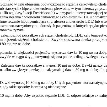
tetycznego w celu obniżenia podwyższonego stężenia całkowitego choles
lub starszych z hipercholesterolemią pierwotną, w tym heterozygotyczną
a i IIb wg klasyfikacji Fredrickson’a) w przypadku niewystarczającej
iżenia stężenia cholesterolu całkowitego i cholesterolu-LDL u dorosły
inne leczenie hipolipemizujące (np. afereza cholesterolu-LDL) lub wted
m sercowo-naczyniowym u dorosłych pacjentów, u których ryzyko pierws
zynników ryzyka.
zależności od początkowych stężeń cholesterolu LDL, celu terapeutyczn
 zmniejszenie stężenia cholesterolu. Zwykle stosowana dawka począt
i 80 mg raz na dobę.
ipidemia
. U większości pacjentów wystarcza dawka 10 mg raz na dobę. 
wykle w ciągu 4 tyg., utrzymuje się ona podczas długotrwałego lecze
. Zalecana dawka początkowa wynosi 10 mg na dobę. Dawki należy ust
żna albo zwiększyć dawkę do maksymalnej dawki 80 mg na dobę albo 
 Dawki wynoszą 10-80 mg na dobę. U tych pacjentów atorwastatynę na
, gdy takie sposoby leczenia są niedostępne.
 10 mg na dobę. Aby uzyskać stężenie LDL-C, odpowiadające aktua