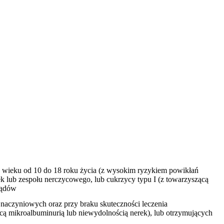
w wieku od 10 do 18 roku życia (z wysokim ryzykiem powikłań
k lub zespołu nerczycowego, lub cukrzycy typu I (z towarzyszącą
ządów
 naczyniowych oraz przy braku skuteczności leczenia
cą mikroalbuminurią lub niewydolnością nerek), lub otrzymujących