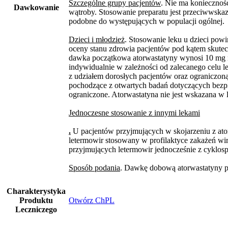
Szczególne grupy pacjentów
. Nie ma koniecznoś
Dawkowanie
wątroby. Stosowanie preparatu jest przeciwwska
podobne do występujących w populacji ogólnej.
Dzieci i młodzież
. Stosowanie leku u dzieci pow
oceny stanu zdrowia pacjentów pod kątem skuteczn
dawka początkowa atorwastatyny wynosi 10 mg na
indywidualnie w zależności od zalecanego celu 
z udziałem dorosłych pacjentów oraz ograniczoną
pochodzące z otwartych badań dotyczących bezpie
ograniczone. Atorwastatyna nie jest wskazana w 
Jednoczesne stosowanie z innymi lekami
.
U pacjentów przyjmujących w skojarzeniu z ato
letermowir stosowany w profilaktyce zakażeń wir
przyjmujących letermowir jednocześnie z cyklos
Sposób podania
. Dawkę dobową atorwastatyny po
Charakterystyka
Produktu
Otwórz ChPL
Leczniczego