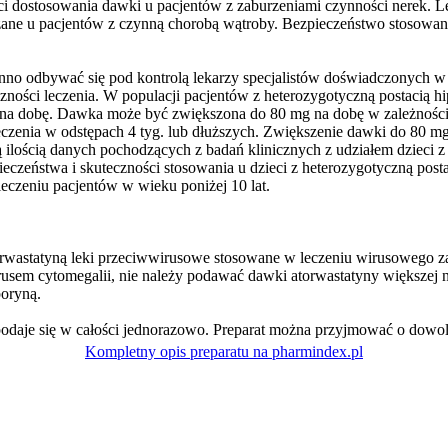
ci dostosowania dawki u pacjentów z zaburzeniami czynności nerek. L
zane u pacjentów z czynną chorobą wątroby. Bezpieczeństwo stosowani
inno odbywać się pod kontrolą lekarzy specjalistów doświadczonych w 
ości leczenia. W populacji pacjentów z heterozygotyczną postacią hipe
 dobę. Dawka może być zwiększona do 80 mg na dobę w zależności od
leczenia w odstępach 4 tyg. lub dłuższych. Zwiększenie dawki do 80 m
 ilością danych pochodzących z badań klinicznych z udziałem dzieci z 
czeństwa i skuteczności stosowania u dzieci z heterozygotyczną postac
leczeniu pacjentów w wieku poniżej 10 lat.
rwastatyną leki przeciwwirusowe stosowane w leczeniu wirusowego zap
usem cytomegalii, nie należy podawać dawki atorwastatyny większej n
poryną.
daje się w całości jednorazowo. Preparat można przyjmować o dowolne
Kompletny opis preparatu na pharmindex.pl