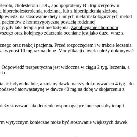
terolu, cholesterolu LDL, apolipoproteiny B i triglicerydów u
 hipercholesterolemią rodzinną, lub z hiperlipidemią złożoną
 odpowiedzi na stosowanie diety i innych niefarmakologicznych metod
ch pacjentów z homozygotyczną postacią rodzinnej
y, gdy taka terapia jest niedostępna.
Zapobieganie chorobom
zego oraz kolejnego zdarzenia oceniane jest jako duże, wraz z
ego oraz reakcji pacjenta. Przed rozpoczęciem i w trakcie leczenia
kowa wynosi 10 mg raz na dobę. Modyfikacji dawek należy dokonywać
Odpowiedź terapeutyczna jest widoczna w ciągu 2 tyg. leczenia, a
nia.
alać indywidualnie, a zmiany dawki należy dokonywać co 4 tyg., do
podawać atorwastatynę w dawce 40 mg na dobę w skojarzeniu z
leży stosować jako leczenie wspomagające inne sposoby terapii
lnym wytycznym konieczne może być stosowanie większych dawek