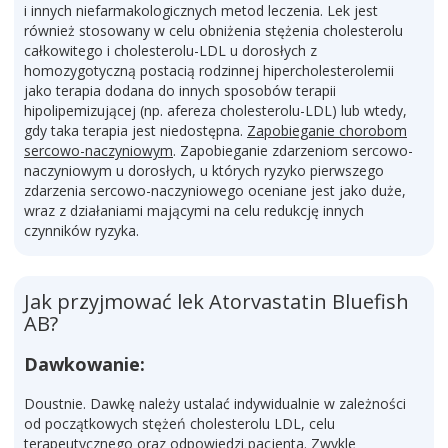
i innych niefarmakologicznych metod leczenia. Lek jest
również stosowany w celu obniżenia stężenia cholesterolu
całkowitego i cholesterolu-LDL u dorosłych z
homozygotyczną postacią rodzinnej hipercholesterolemii
jako terapia dodana do innych sposobów terapii
hipolipemizującej (np. afereza cholesterolu-LDL) lub wtedy,
gdy taka terapia jest niedostępna.
Zapobieganie chorobom
sercowo-naczyniowym
. Zapobieganie zdarzeniom sercowo-
naczyniowym u dorosłych, u których ryzyko pierwszego
zdarzenia sercowo-naczyniowego oceniane jest jako duże,
wraz z działaniami mającymi na celu redukcję innych
czynników ryzyka.
Jak przyjmować lek Atorvastatin Bluefish
AB?
Dawkowanie:
Doustnie. Dawkę należy ustalać indywidualnie w zależności
od początkowych stężeń cholesterolu LDL, celu
terapeutycznego oraz odpowiedzi pacjenta. Zwykle