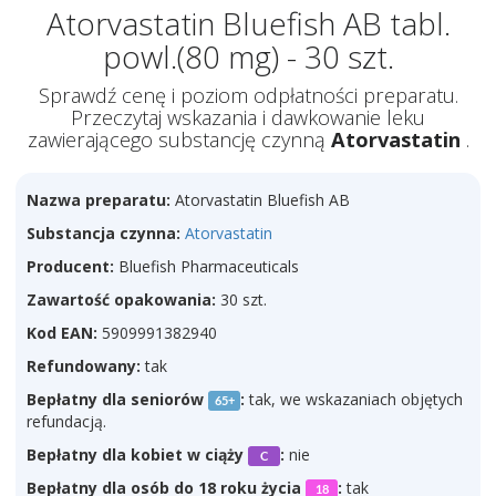
Atorvastatin Bluefish AB tabl.
powl.(80 mg) - 30 szt.
Sprawdź cenę i poziom odpłatności preparatu.
Przeczytaj wskazania i dawkowanie leku
zawierającego substancję czynną
Atorvastatin
.
Nazwa preparatu:
Atorvastatin Bluefish AB
Substancja czynna:
Atorvastatin
Producent:
Bluefish Pharmaceuticals
Zawartość opakowania:
30 szt.
Kod EAN:
5909991382940
Refundowany:
tak
Bepłatny dla seniorów
:
tak, we wskazaniach objętych
65+
refundacją.
Bepłatny dla kobiet w ciąży
:
nie
C
Bepłatny dla osób do 18 roku życia
:
tak
18