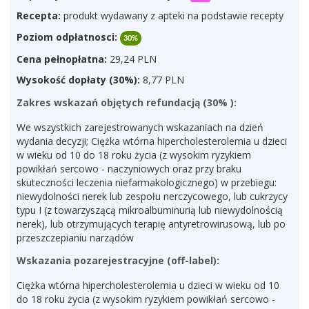
Recepta:
produkt wydawany z apteki na podstawie recepty
Poziom odpłatnosci:
30%
Cena pełnopłatna:
29,24 PLN
Wysokość dopłaty (30%):
8,77 PLN
Zakres wskazań objętych refundacją (30% ):
We wszystkich zarejestrowanych wskazaniach na dzień
wydania decyzji; Ciężka wtórna hipercholesterolemia u dzieci
w wieku od 10 do 18 roku życia (z wysokim ryzykiem
powikłań sercowo - naczyniowych oraz przy braku
skuteczności leczenia niefarmakologicznego) w przebiegu:
niewydolności nerek lub zespołu nerczycowego, lub cukrzycy
typu I (z towarzyszącą mikroalbuminurią lub niewydolnością
nerek), lub otrzymujących terapię antyretrowirusową, lub po
przeszczepianiu narządów
Wskazania pozarejestracyjne (off-label):
Ciężka wtórna hipercholesterolemia u dzieci w wieku od 10
do 18 roku życia (z wysokim ryzykiem powikłań sercowo -