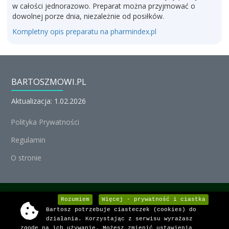
w całości jednorazowo. Preparat można przyjmować o
dowolnej porze dnia, niezależnie od posiłków.
Kompletny opis preparatu na pharmindex.pl
BARTOSZMOWI.PL
Aktualizacja: 1.02.2026
Polityka Prywatności
Regulamin
O stronie
© Michał Nedoszytko 2026, Wszystkie prawa zastrzeżone.
Rozumiem
Więcej - prywatność i ciastka
Bartosz potrzebuje ciasteczek (cookies) do
Informacje o lekach dostarcza:
działania. Korzystając z serwisu wyrażasz
zgodę na ich używanie. Możesz zmienić ustawienia