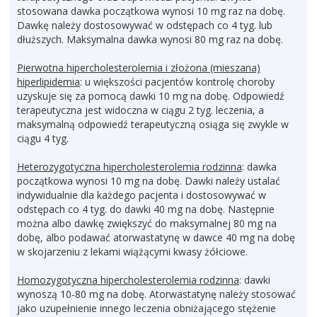
stosowana dawka początkowa wynosi 10 mg raz na dobę.
Dawkę należy dostosowywać w odstępach co 4 tyg. lub
dłuższych. Maksymalna dawka wynosi 80 mg raz na dobę.
Pierwotna hipercholesterolemia i złożona (mieszana)
hiperlipidemia
: u większości pacjentów kontrolę choroby
uzyskuje się za pomocą dawki 10 mg na dobę. Odpowiedź
terapeutyczna jest widoczna w ciągu 2 tyg. leczenia, a
maksymalną odpowiedź terapeutyczną osiąga się zwykle w
ciągu 4 tyg.
Heterozygotyczna hipercholesterolemia rodzinna
: dawka
początkowa wynosi 10 mg na dobę. Dawki należy ustalać
indywidualnie dla każdego pacjenta i dostosowywać w
odstępach co 4 tyg. do dawki 40 mg na dobę. Następnie
można albo dawkę zwiększyć do maksymalnej 80 mg na
dobę, albo podawać atorwastatynę w dawce 40 mg na dobę
w skojarzeniu z lekami wiążącymi kwasy żółciowe.
Homozygotyczna hipercholesterolemia rodzinna
: dawki
wynoszą 10-80 mg na dobę. Atorwastatynę należy stosować
jako uzupełnienie innego leczenia obniżającego stężenie