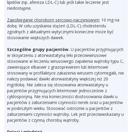
lipidów (np. afereza LDL-C) lub jeśli takie leczenie jest
niedostępne.
Zapobieganie chorobom sercowo-naczyniowym
: 10 mg na
dobę. W celu uzyskania stężeń (LDL-C) cholesterolu
zgodnych z aktualnymi wytycznymi konieczne może być
stosowanie większych dawek.
Szczególne grupy pacjentów.
U pacjentów przyjmujących
w skojarzeniu z atorwastatyną leki przeciwwirusowe
stosowane w leczeniu wirusowego zapalenia wątroby typu C,
zawierające elbaswir z grazoprewirem lub letermowir
stosowany w profilaktyce zakażenia wirusem cytomegalii, nie
należy podawać dawki atorwastatyny większej niż 20
mg/dobę. Nie zaleca się stosowania atorwastatyny u
pacjentów przyjmujących letermowir jednocześnie z
cyklosporyną. Nie ma konieczności dostosowania dawki u
pacjentów z zaburzeniami czynności nerek oraz u pacjentów
w podeszłym wieku. Stosować ostrożnie u pacjentów z
zaburzeniami czynności wątroby. Lek jest przeciwwskazany u
pacjentów z czynną chorobą wątroby.
Dzieci i młodzież.