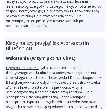
naczyniowych oraz przy braku skuteczności leczenia
niefarmakologicznego) w przebiegu: niewydolności nerek lub
zespołu nerczycowego, lub cukrzycy typu I (z towarzyszącą
mikroalbuminurią lub niewydolnością nerek), lub
otrzymujących terapię antyretrowirusową, lub po
przeszczepianiu narządów
Kiedy należy przyjąć lek Atorvastatin
Bluefish AB?
Wskazania (w tym pkt 4.1 ChPL):
Hipercholesterolemia
. Jako uzupełnienie leczenia
dietetycznego w celu obniżenia podwyższonego stężenia
całkowitego cholesterolu, cholesterolu LDL, apolipoproteiny
B i triglicerydów u dorosłych, młodzieży oraz dzieci w wieku
≥10 lat z hipercholesterolemią pierwotną, w tym
heterozygotyczną hipercholesterolemią rodzinną, lub z
hiperlipidemią złożoną (mieszaną) (odpowiadającą
hiperlipidemii typu IIa i IIb wg klasyfikacji Fredrickson'a) w
przypadku niewystarczającej odpowiedzi na stosowanie diety