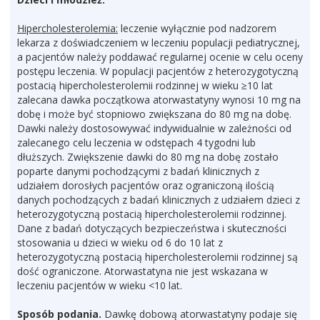
Hipercholesterolemia:
leczenie wyłącznie pod nadzorem
lekarza z doświadczeniem w leczeniu populacji pediatrycznej,
a pacjentów należy poddawać regularnej ocenie w celu oceny
postępu leczenia. W populacji pacjentów z heterozygotyczną
postacią hipercholesterolemii rodzinnej w wieku ≥10 lat
zalecana dawka początkowa atorwastatyny wynosi 10 mg na
dobę i może być stopniowo zwiększana do 80 mg na dobę.
Dawki należy dostosowywać indywidualnie w zależności od
zalecanego celu leczenia w odstępach 4 tygodni lub
dłuższych. Zwiększenie dawki do 80 mg na dobę zostało
poparte danymi pochodzącymi z badań klinicznych z
udziałem dorosłych pacjentów oraz ograniczoną ilością
danych pochodzących z badań klinicznych z udziałem dzieci z
heterozygotyczną postacią hipercholesterolemii rodzinnej.
Dane z badań dotyczących bezpieczeństwa i skuteczności
stosowania u dzieci w wieku od 6 do 10 lat z
heterozygotyczną postacią hipercholesterolemii rodzinnej są
dość ograniczone. Atorwastatyna nie jest wskazana w
leczeniu pacjentów w wieku <10 lat.
Sposób podania.
Dawkę dobową atorwastatyny podaje się