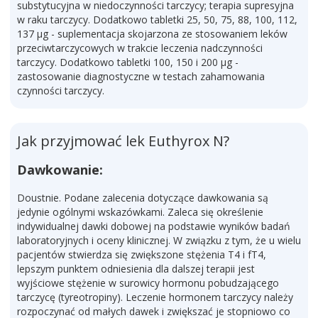
substytucyjna w niedoczynności tarczycy; terapia supresyjna
w raku tarczycy. Dodatkowo tabletki 25, 50, 75, 88, 100, 112,
137 µg - suplementacja skojarzona ze stosowaniem leków
przeciwtarczycowych w trakcie leczenia nadczynności
tarczycy. Dodatkowo tabletki 100, 150 i 200 µg -
zastosowanie diagnostyczne w testach zahamowania
czynności tarczycy.
Jak przyjmować lek Euthyrox N?
Dawkowanie:
Doustnie. Podane zalecenia dotyczące dawkowania są
jedynie ogólnymi wskazówkami. Zaleca się określenie
indywidualnej dawki dobowej na podstawie wyników badań
laboratoryjnych i oceny klinicznej. W związku z tym, że u wielu
pacjentów stwierdza się zwiększone stężenia T4 i fT4,
lepszym punktem odniesienia dla dalszej terapii jest
wyjściowe stężenie w surowicy hormonu pobudzającego
tarczycę (tyreotropiny). Leczenie hormonem tarczycy należy
rozpoczynać od małych dawek i zwiększać je stopniowo co