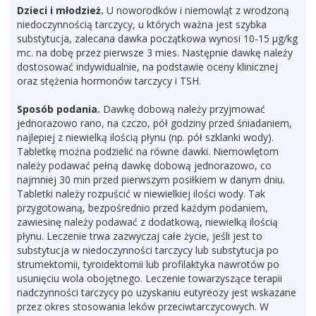
Dzieci i młodzież.
U noworodków i niemowląt z wrodzoną
niedoczynnością tarczycy, u których ważna jest szybka
substytucja, zalecana dawka początkowa wynosi 10-15 µg/kg
mc. na dobę przez pierwsze 3 mies. Następnie dawkę należy
dostosować indywidualnie, na podstawie oceny klinicznej
oraz stężenia hormonów tarczycy i TSH.
Sposób podania.
Dawkę dobową należy przyjmować
jednorazowo rano, na czczo, pół godziny przed śniadaniem,
najlepiej z niewielką ilością płynu (np. pół szklanki wody).
Tabletkę można podzielić na równe dawki. Niemowlętom
należy podawać pełną dawkę dobową jednorazowo, co
najmniej 30 min przed pierwszym posiłkiem w danym dniu.
Tabletki należy rozpuścić w niewielkiej ilości wody. Tak
przygotowaną, bezpośrednio przed każdym podaniem,
zawiesinę należy podawać z dodatkową, niewielką ilością
płynu. Leczenie trwa zazwyczaj całe życie, jeśli jest to
substytucja w niedoczynności tarczycy lub substytucja po
strumektomii, tyroidektomii lub profilaktyka nawrotów po
usunięciu wola obojętnego. Leczenie towarzyszące terapii
nadczynności tarczycy po uzyskaniu eutyreozy jest wskazane
przez okres stosowania leków przeciwtarczycowych. W