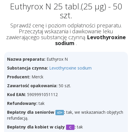
Euthyrox N 25 tabl.(25 µg) - 50
szt.
Sprawdź cenę i poziom odpłatności preparatu.
Przeczytaj wskazania i dawkowanie leku
zawierającego substancję czynną
Levothyroxine
sodium
.
Nazwa preparatu:
Euthyrox N
Substancja czynna:
Levothyroxine sodium
Producent:
Merck
Zawartość opakowania:
50 szt.
Kod EAN:
5909991051112
Refundowany:
tak
Bepłatny dla seniorów
:
tak, we wskazaniach objętych
65+
refundacją.
Bepłatny dla kobiet w ciąży
:
tak
C