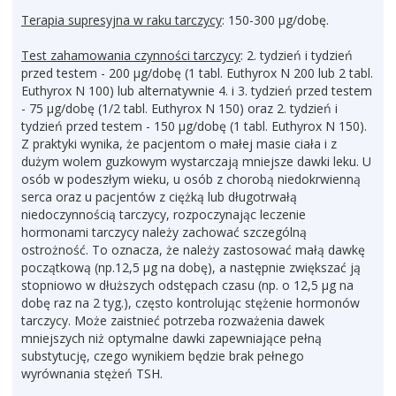
Terapia supresyjna w raku tarczycy
: 150-300 µg/dobę.
Test zahamowania czynności tarczycy
: 2. tydzień i tydzień
przed testem - 200 µg/dobę (1 tabl. Euthyrox N 200 lub 2 tabl.
Euthyrox N 100) lub alternatywnie 4. i 3. tydzień przed testem
- 75 µg/dobę (1/2 tabl. Euthyrox N 150) oraz 2. tydzień i
tydzień przed testem - 150 µg/dobę (1 tabl. Euthyrox N 150).
Z praktyki wynika, że pacjentom o małej masie ciała i z
dużym wolem guzkowym wystarczają mniejsze dawki leku. U
osób w podeszłym wieku, u osób z chorobą niedokrwienną
serca oraz u pacjentów z ciężką lub długotrwałą
niedoczynnością tarczycy, rozpoczynając leczenie
hormonami tarczycy należy zachować szczególną
ostrożność. To oznacza, że należy zastosować małą dawkę
początkową (np.12,5 µg na dobę), a następnie zwiększać ją
stopniowo w dłuższych odstępach czasu (np. o 12,5 µg na
dobę raz na 2 tyg.), często kontrolując stężenie hormonów
tarczycy. Może zaistnieć potrzeba rozważenia dawek
mniejszych niż optymalne dawki zapewniające pełną
substytucję, czego wynikiem będzie brak pełnego
wyrównania stężeń TSH.