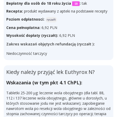
Bepłatny dla osób do 18 roku życia
:
tak
18
Recepta:
produkt wydawany z apteki na podstawie recepty
Poziom odpłatnosci:
ryczałt
Cena pełnopłatna:
6,92 PLN
Wysokość dopłaty (ryczałt):
6,92 PLN
Zakres wskazań objętych refundacją (ryczałt ):
Niedoczynność tarczycy
Kiedy należy przyjąć lek Euthyrox N?
Wskazania (w tym pkt 4.1 ChPL):
Tabletki 25-200 µg: leczenie wola obojętnego (dla tabl. 88,
112 i 137 leczenie wola obojętnego, głównie u dorosłych, u
których stosowanie jodu nie jest wskazane); zapobieganie
nawrotom wola po resekcji wola obojętnego w zależności od
stopnia zachowanej czynności tarczycy po operacji; terapia