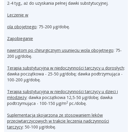
2-4 tyg., aż do uzyskania pełnej dawki substytucyjnej.
Leczenie w
ola obojętnego
: 75-200 µg/dobę.
Zapobieganie
nawrotom po chirurgicznym usunięciu wola obojętnego
: 75-
200 µg/dobę.
Terapia substytucyjna w niedoczynności tarczycy u dorosłych
:
dawka początkowa - 25-50 µg/dobę; dawka podtrzymująca -
100-200 µg/dobę.
Terapia substytucyjna w niedoczynności tarczycy u dzieci i
młodzieży
: dawka początkowa 12,5-50 µg/dobę; dawka
2
podtrzymująca - 100-150 µg/m
pc./dobę.
Suplementacja skojarzona ze stosowaniem leków
przeciwtarczycowych w trakcie leczenia nadczynności
tarczycy
: 50-100 µg/dobę.