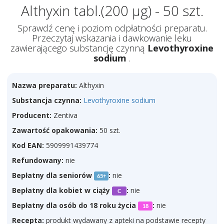
Althyxin tabl.(200 µg) - 50 szt.
Sprawdź cenę i poziom odpłatności preparatu.
Przeczytaj wskazania i dawkowanie leku
zawierającego substancję czynną
Levothyroxine
sodium
.
Nazwa preparatu:
Althyxin
Substancja czynna:
Levothyroxine sodium
Producent:
Zentiva
Zawartość opakowania:
50 szt.
Kod EAN:
5909991439774
Refundowany:
nie
Bepłatny dla seniorów
:
nie
65+
Bepłatny dla kobiet w ciąży
:
nie
C
Bepłatny dla osób do 18 roku życia
:
nie
18
Recepta:
produkt wydawany z apteki na podstawie recepty