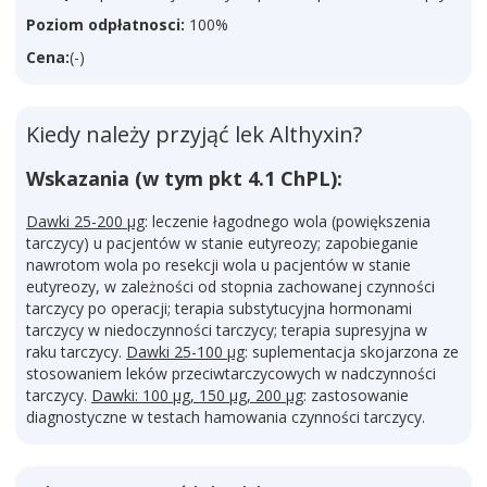
Poziom odpłatnosci:
100%
Cena:
(-)
Kiedy należy przyjąć lek Althyxin?
Wskazania (w tym pkt 4.1 ChPL):
Dawki 25-200 µg
: leczenie łagodnego wola (powiększenia
tarczycy) u pacjentów w stanie eutyreozy; zapobieganie
nawrotom wola po resekcji wola u pacjentów w stanie
eutyreozy, w zależności od stopnia zachowanej czynności
tarczycy po operacji; terapia substytucyjna hormonami
tarczycy w niedoczynności tarczycy; terapia supresyjna w
raku tarczycy.
Dawki 25-100 µg
: suplementacja skojarzona ze
stosowaniem leków przeciwtarczycowych w nadczynności
tarczycy.
Dawki: 100 µg, 150 µg, 200 µg
: zastosowanie
diagnostyczne w testach hamowania czynności tarczycy.