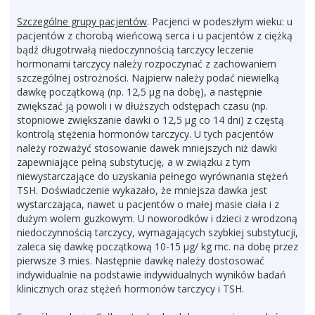
Szczególne grupy pacjentów
. Pacjenci w podeszłym wieku: u
pacjentów z chorobą wieńcową serca i u pacjentów z ciężką
bądź długotrwałą niedoczynnością tarczycy leczenie
hormonami tarczycy należy rozpoczynać z zachowaniem
szczególnej ostrożności. Najpierw należy podać niewielką
dawkę początkową (np. 12,5 µg na dobę), a następnie
zwiększać ją powoli i w dłuższych odstępach czasu (np.
stopniowe zwiększanie dawki o 12,5 µg co 14 dni) z częstą
kontrolą stężenia hormonów tarczycy. U tych pacjentów
należy rozważyć stosowanie dawek mniejszych niż dawki
zapewniające pełną substytucję, a w związku z tym
niewystarczające do uzyskania pełnego wyrównania stężeń
TSH. Doświadczenie wykazało, że mniejsza dawka jest
wystarczająca, nawet u pacjentów o małej masie ciała i z
dużym wolem guzkowym. U noworodków i dzieci z wrodzoną
niedoczynnością tarczycy, wymagających szybkiej substytucji,
zaleca się dawkę początkową 10-15 µg/ kg mc. na dobę przez
pierwsze 3 mies. Następnie dawkę należy dostosować
indywidualnie na podstawie indywidualnych wyników badań
klinicznych oraz stężeń hormonów tarczycy i TSH.