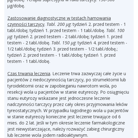
µg/dobę.
Zastosowanie diagnostyczne w testach hamowania
czynności tarczycy
.
Tabl. 200 µg
: tydzień 2. przed testem - 1
tabl./dobę; tydzień 1. przed testem - 1 tabl./dobę.
Tabl. 100
µg
: tydzień 2. przed testem - 2 tabl./dobę; tydzień 1. przed
testem - 2 tabl./dobę.
Tabl. 150
µg
: tydzień 4. przed testem -
1/2 tabl./dobę; tydzień 3. przed testem - 1/2 tabl./dobę.;
tydzień 2. przed testem - 1 tabl./dobę; tydzień 1. przed
testem - 1 tabl./dobę.
Czas trwania leczenia
. Leczenie trwa zazwyczaj całe życie u
pacjentów z niedoczynnością tarczycy, po strumektomii lub
tyroidektomii oraz w zapobieganiu nawrotom wola, po
resekcji wola u pacjentów w stanie eutyreozy. Po osiągnięciu
stanu eutyrozy wskazane jest jednoczesne leczenie
nadczynności tarczycy przez cały okres przyjmowania leków
tyreostatycznych. W przypadku łagodnego wola u pacjentów
w stanie eutyreozy konieczne jest leczenie trwające od 6
mies. do 2 lat. Jeśli w tym okresie leczenie farmakologiczne
jest niewystarczające, należy rozważyć zabieg chirurgiczny
lub leczenie wola jodem radioaktywnym.