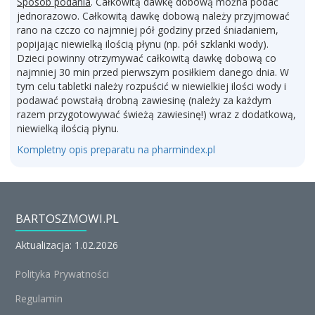
Sposób podania
. Całkowitą dawkę dobową można podać
jednorazowo. Całkowitą dawkę dobową należy przyjmować
rano na czczo co najmniej pół godziny przed śniadaniem,
popijając niewielką ilością płynu (np. pół szklanki wody).
Dzieci powinny otrzymywać całkowitą dawkę dobową co
najmniej 30 min przed pierwszym posiłkiem danego dnia. W
tym celu tabletki należy rozpuścić w niewielkiej ilości wody i
podawać powstałą drobną zawiesinę (należy za każdym
razem przygotowywać świeżą zawiesinę!) wraz z dodatkową,
niewielką ilością płynu.
Kompletny opis preparatu na pharmindex.pl
BARTOSZMOWI.PL
Aktualizacja: 1.02.2026
Polityka Prywatności
Regulamin