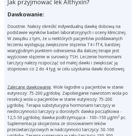
Jak przyjmować lek Althyxin?
Dawkowanie:
Doustnie. Należy określić indywidualną dawkę dobową na
podstawie wyników badań laboratoryjnych i oceny klinicznej.
W związku z tym, że u niektórych pacjentów poddawanych
leczeniu występują zwiększone stężenia T4 i fT4, bardziej
wiarygodnym punktem odniesienia dla dalszej terapii jest
wyjściowe stężenie w surowicy TSH. Leczenie hormonami
tarczycy należy rozpocząć od małej dawki i zwiększać ją
stopniowo co 2 do 4 tyg. w celu uzyskania dawki docelowej.
Zalecane dawkowanie
. Wole łagodne u pacjentów w stanie
eutyreozy: 75-200 µg/dobę. Zapobieganie nawrotom wola po
resekcji wola u pacjentów w stanie eutyreozy: 75-200
µg/dobę. Terapia substytucyjna hormonami tarczycy w
niedoczynności tarczycy u dorosłych: dawka początkowa -
2
12,5-50 µg/dobę; dawka podtrzymująca - 100–150 µg/m
pc.
Suplementacja skojarzona ze stosowaniem leków
przeciwtarczycowych w nadczynności tarczycy: 50-100
µg/dobę. Terapia supresyjna w raku tarczycy: 150-300