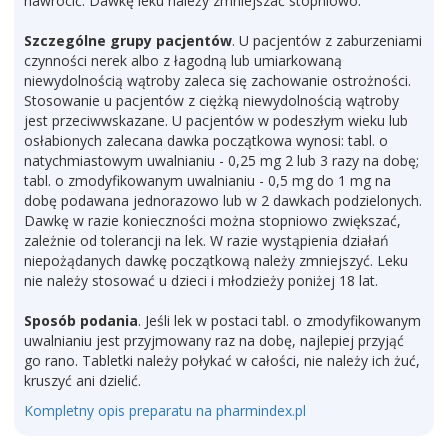
nawrócić. Dawkę leku należy zmniejszać stopniowo.
Szczególne grupy pacjentów
. U pacjentów z zaburzeniami
czynności nerek albo z łagodną lub umiarkowaną
niewydolnością wątroby zaleca się zachowanie ostrożności.
Stosowanie u pacjentów z ciężką niewydolnością wątroby
jest przeciwwskazane. U pacjentów w podeszłym wieku lub
osłabionych zalecana dawka początkowa wynosi: tabl. o
natychmiastowym uwalnianiu - 0,25 mg 2 lub 3 razy na dobę;
tabl. o zmodyfikowanym uwalnianiu - 0,5 mg do 1 mg na
dobę podawana jednorazowo lub w 2 dawkach podzielonych.
Dawkę w razie konieczności można stopniowo zwiększać,
zależnie od tolerancji na lek. W razie wystąpienia działań
niepożądanych dawkę początkową należy zmniejszyć. Leku
nie należy stosować u dzieci i młodzieży poniżej 18 lat.
Sposób podania
. Jeśli lek w postaci tabl. o zmodyfikowanym
uwalnianiu jest przyjmowany raz na dobę, najlepiej przyjąć
go rano. Tabletki należy połykać w całości, nie należy ich żuć,
kruszyć ani dzielić.
Kompletny opis preparatu na pharmindex.pl