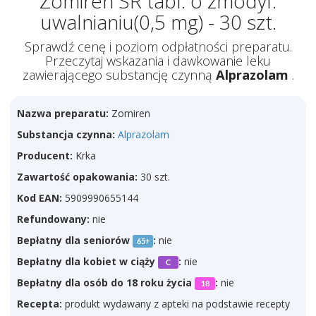
Zomiren SR tabl. o zmodyf.
uwalnianiu(0,5 mg) - 30 szt.
Sprawdź cenę i poziom odpłatności preparatu.
Przeczytaj wskazania i dawkowanie leku
zawierającego substancję czynną
Alprazolam
.
Nazwa preparatu:
Zomiren
Substancja czynna:
Alprazolam
Producent:
Krka
Zawartość opakowania:
30 szt.
Kod EAN:
5909990655144
Refundowany:
nie
Bepłatny dla seniorów
:
nie
65+
Bepłatny dla kobiet w ciąży
:
nie
C
Bepłatny dla osób do 18 roku życia
:
nie
18
Recepta:
produkt wydawany z apteki na podstawie recepty