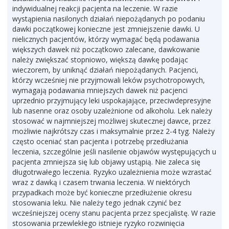
indywidualnej reakcji pacjenta na leczenie. W razie
wystąpienia nasilonych działań niepożądanych po podaniu
dawki początkowej konieczne jest zmniejszenie dawki. U
nielicznych pacjentów, którzy wymagać będą podawania
większych dawek niż początkowo zalecane, dawkowanie
należy zwiększać stopniowo, większą dawkę podając
wieczorem, by uniknąć działań niepożądanych. Pacjenci,
którzy wcześniej nie przyjmowali leków psychotropowych,
wymagają podawania mniejszych dawek niż pacjenci
uprzednio przyjmujący leki uspokajające, przeciwdepresyjne
lub nasenne oraz osoby uzależnione od alkoholu. Lek należy
stosować w najmniejszej możliwej skutecznej dawce, przez
możliwie najkrótszy czas i maksymalnie przez 2-4 tyg. Należy
często oceniać stan pacjenta i potrzebę przedłużania
leczenia, szczególnie jeśli nasilenie objawów występujących u
pacjenta zmniejsza się lub objawy ustąpią. Nie zaleca się
długotrwałego leczenia. Ryzyko uzależnienia może wzrastać
wraz z dawką i czasem trwania leczenia. W niektórych
przypadkach może być konieczne przedłużenie okresu
stosowania leku. Nie należy tego jednak czynić bez
wcześniejszej oceny stanu pacjenta przez specjalistę. W razie
stosowania przewlekłego istnieje ryzyko rozwinięcia