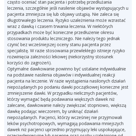
często oceniać stan pacjenta i potrzebę przedłużania
leczenia, szczególnie jeśli nasilenie objawów występujących u
pacjenta zmniejsza się lub objawy ustąpią. Nie zaleca się
długotrwałego leczenia. Ryzyko uzależnienia może wzrastać
wraz z dawką i czasem trwania leczenia. W niektórych
przypadkach może być konieczne przedłużenie okresu
stosowania produktu leczniczego. Nie należy tego jednak
czynić bez wcześniejszej oceny stanu pacjenta przez
specjalistę. W razie stosowania przewlekłego istnieje ryzyko
rozwinięcia zależności lekowej (niekorzystny stosunek
korzyści do zagrożeń).
Optymalne dawkowanie powinno być ustalane indywidualnie
na podstawie nasilenia objawów i indywidualnej reakcji
pacjenta na leczenie. W razie wystąpienia nasilonych działań
niepożądanych po podaniu dawki początkowej konieczne jest
zmniejszenie dawki. W przypadku nielicznych pacjentów,
którzy wymagać będą podawania większych dawek niż
zalecane, dawkowanie należy zwiększać stopniowo, większą
dawkę podając wieczorem, by uniknąć działań
niepożądanych. Pacjenci, którzy wcześniej nie przyjmowali
leków psychotropowych, wymagają podawania mniejszych
dawek niż pacjenci uprzednio przyjmujący leki uspokajające,
przeciwdepresyjne lub nasenne oraz osoby uzależnione od