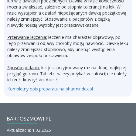
lub w 2 dawkach podzielonych. Dawkę w razie konieczności
można zwiększać, zależnie od stopnia tolerancji na lek. W
razie wystąpienia działań niepożądanych dawkę początkową
należy zmniejszyć. Stosowanie u pacjentów z ciężką
niewydolnością wątroby jest przeciwwskazane.
Przerwanie leczenia:
leczenie ma charakter objawowy, po
jego przerwaniu objawy choroby mogą nawrócić. Dawkę leku
należy zmniejszać stopniowo, aby uniknąć wystąpienia
objawów zespołu odstawienia.
Sposób podania:
lek jest przyjmowany raz na dobę, najlepiej
przyjąć go rano. Tabletki należy połykać w całości; nie należy
ich żuć, kruszyć ani dzielić.
Kompletny opis preparatu na pharmindex.pl
BARTOSZMOWI.PL
Aktualizacja: 1.02.2026