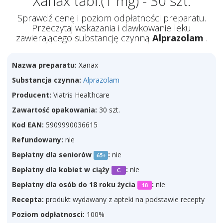
Xanax tabl.(1 mg) - 30 szt.
Sprawdź cenę i poziom odpłatności preparatu.
Przeczytaj wskazania i dawkowanie leku
zawierającego substancję czynną
Alprazolam
.
Nazwa preparatu:
Xanax
Substancja czynna:
Alprazolam
Producent:
Viatris Healthcare
Zawartość opakowania:
30 szt.
Kod EAN:
5909990036615
Refundowany:
nie
Bepłatny dla seniorów
:
nie
65+
Bepłatny dla kobiet w ciąży
:
nie
C
Bepłatny dla osób do 18 roku życia
:
nie
18
Recepta:
produkt wydawany z apteki na podstawie recepty
Poziom odpłatnosci:
100%