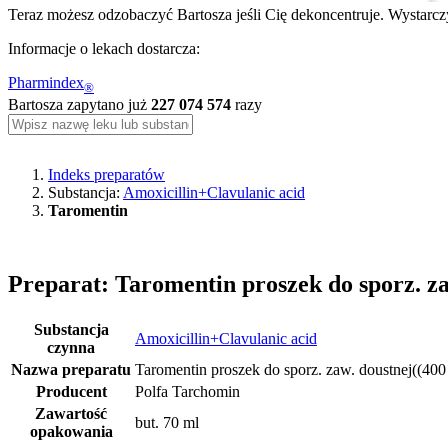
Teraz możesz odzobaczyć Bartosza jeśli Cię dekoncentruje. Wystarczy
Informacje o lekach dostarcza:
Pharmindex
®
Bartosza zapytano już
227 074 574
razy
Indeks preparatów
Substancja:
Amoxicillin+Clavulanic acid
Taromentin
Preparat: Taromentin proszek do sporz. za
Substancja
Amoxicillin+Clavulanic acid
czynna
Nazwa preparatu
Taromentin proszek do sporz. zaw. doustnej((400
Producent
Polfa Tarchomin
Zawartość
but. 70 ml
opakowania