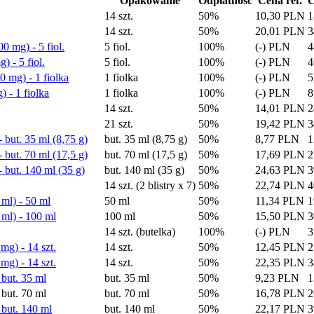
Opakowanie
Odpłatność
Cena ref.
C
14 szt.
50%
10,30 PLN
1
14 szt.
50%
20,01 PLN
3
0 mg) - 5 fiol.
5 fiol.
100%
(-) PLN
4
) - 5 fiol.
5 fiol.
100%
(-) PLN
4
0 mg) - 1 fiolka
1 fiolka
100%
(-) PLN
5
) - 1 fiolka
1 fiolka
100%
(-) PLN
8
14 szt.
50%
14,01 PLN
2
21 szt.
50%
19,42 PLN
3
but. 35 ml (8,75 g)
but. 35 ml (8,75 g)
50%
8,77 PLN
1
but. 70 ml (17,5 g)
but. 70 ml (17,5 g)
50%
17,69 PLN
2
 but. 140 ml (35 g)
but. 140 ml (35 g)
50%
24,63 PLN
3
14 szt. (2 blistry x 7)
50%
22,74 PLN
4
ml) - 50 ml
50 ml
50%
11,34 PLN
1
ml) - 100 ml
100 ml
50%
15,50 PLN
3
14 szt. (butelka)
100%
(-) PLN
3
g) - 14 szt.
14 szt.
50%
12,45 PLN
2
g) - 14 szt.
14 szt.
50%
22,35 PLN
3
but. 35 ml
but. 35 ml
50%
9,23 PLN
1
but. 70 ml
but. 70 ml
50%
16,78 PLN
2
 but. 140 ml
but. 140 ml
50%
22,17 PLN
3