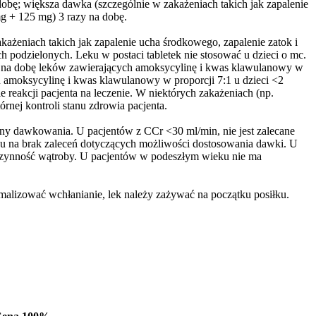
obę; większa dawka (szczególnie w zakażeniach takich jak zapalenie
g + 125 mg) 3 razy na dobę.
ażeniach takich jak zapalenie ucha środkowego, zapalenie zatok i
dzielonych. Leku w postaci tabletek nie stosować u dzieci o mc.
c. na dobę leków zawierających amoksycylinę i kwas klawulanowy w
 amoksycylinę i kwas klawulanowy w proporcji 7:1 u dzieci <2
e reakcji pacjenta na leczenie. W niektórych zakażeniach (np.
órnej kontroli stanu zdrowia pacjenta.
ny dawkowania. U pacjentów z CCr <30 ml/min, nie jest zalecane
du na brak zaleceń dotyczących możliwości dostosowania dawki. U
 czynność wątroby. U pacjentów w podeszłym wieku nie ma
alizować wchłanianie, lek należy zażywać na początku posiłku.