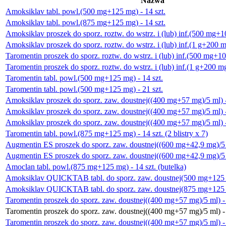
Nazwa
Amoksiklav tabl. powl.(500 mg+125 mg) - 14 szt.
Amoksiklav tabl. powl.(875 mg+125 mg) - 14 szt.
Amoksiklav proszek do sporz. roztw. do wstrz. i (lub) inf.(500 mg+10
Amoksiklav proszek do sporz. roztw. do wstrz. i (lub) inf.(1 g+200 mg
Taromentin proszek do sporz. roztw. do wstrz. i (lub) inf.(500 mg+10
Taromentin proszek do sporz. roztw. do wstrz. i (lub) inf.(1 g+200 mg
Taromentin tabl. powl.(500 mg+125 mg) - 14 szt.
Taromentin tabl. powl.(500 mg+125 mg) - 21 szt.
Amoksiklav proszek do sporz. zaw. doustnej((400 mg+57 mg)/5 ml) - 
Amoksiklav proszek do sporz. zaw. doustnej((400 mg+57 mg)/5 ml) - 
Amoksiklav proszek do sporz. zaw. doustnej((400 mg+57 mg)/5 ml) -
Taromentin tabl. powl.(875 mg+125 mg) - 14 szt. (2 blistry x 7)
Augmentin ES proszek do sporz. zaw. doustnej((600 mg+42,9 mg)/5 
Augmentin ES proszek do sporz. zaw. doustnej((600 mg+42,9 mg)/5 
Amoclan tabl. powl.(875 mg+125 mg) - 14 szt. (butelka)
Amoksiklav QUICKTAB tabl. do sporz. zaw. doustnej(500 mg+125 m
Amoksiklav QUICKTAB tabl. do sporz. zaw. doustnej(875 mg+125 m
Taromentin proszek do sporz. zaw. doustnej((400 mg+57 mg)/5 ml) - 
Taromentin proszek do sporz. zaw. doustnej((400 mg+57 mg)/5 ml) - 
Taromentin proszek do sporz. zaw. doustnej((400 mg+57 mg)/5 ml) -