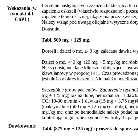
Leczenie następujących zakażeń bakteryjnych u dz
Wskazania (w
zapalenia oskrzeli (właściwie rozpoznane); poza
tym pkt 4.1
zapalenie tkanki łącznej, ukąszenia przez zwierzę
ChPL)
Należy wziąć pod uwagę oficjalne wytyczne dot
Doustnie.
Tabl. 500 mg + 125 mg
.
Dorośli i dzieci o mc. ≥40 kg
: zalecana dawka wy
Dzieci o mc. <40 kg
: (20 mg + 5 mg)/kg mc./dob
Nie są dostępne dane kliniczne dotyczące stosow
klawulanowy w proporcji 4:1. Czas prowadzonego 
jest dłuższy okres leczenia. Nie należy przedłuża
Szczególne grupy pacjentów
.
Zaburzenie czynnoś
mg + 125 mg) raz na dobę; hemodializa - 1 dawk
CCr 10-30 ml/min - 1 dawka (15 mg + 3,75 mg)/k
(maksymalnie (500 mg + 125 mg) na dobę); hemo
mg)/kg mc. oraz po hemodializie należy podać 
kontrolując regularnie czynność wątroby. U pac
Dawkowanie
Tabl. (875 mg + 125 mg) i proszek do sporz. z