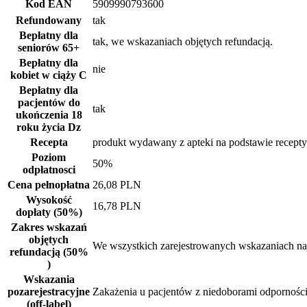
Kod EAN
5909990793600
Refundowany
tak
Bepłatny dla
tak, we wskazaniach objętych refundacją.
seniorów
65+
Bepłatny dla
nie
kobiet w ciąży
C
Bepłatny dla
pacjentów do
tak
ukończenia 18
roku życia
Dz
Recepta
produkt wydawany z apteki na podstawie recepty
Poziom
50%
odpłatnosci
Cena pełnopłatna
26,08 PLN
Wysokość
16,78 PLN
dopłaty (50%)
Zakres wskazań
objętych
We wszystkich zarejestrowanych wskazaniach na 
refundacją (50%
)
Wskazania
pozarejestracyjne
Zakażenia u pacjentów z niedoborami odporności 
(off-label)