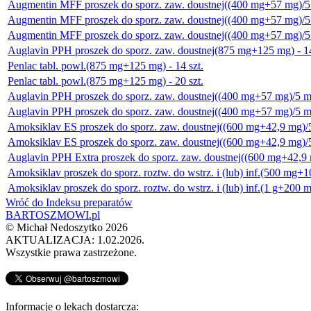
Augmentin MFF proszek do sporz. zaw. doustnej((400 mg+57 mg)/5 m
Augmentin MFF proszek do sporz. zaw. doustnej((400 mg+57 mg)/5 m
Augmentin MFF proszek do sporz. zaw. doustnej((400 mg+57 mg)/5 m
Auglavin PPH proszek do sporz. zaw. doustnej(875 mg+125 mg) - 14
Penlac tabl. powl.(875 mg+125 mg) - 14 szt.
Penlac tabl. powl.(875 mg+125 mg) - 20 szt.
Auglavin PPH proszek do sporz. zaw. doustnej((400 mg+57 mg)/5 ml)
Auglavin PPH proszek do sporz. zaw. doustnej((400 mg+57 mg)/5 ml
Amoksiklav ES proszek do sporz. zaw. doustnej((600 mg+42,9 mg)/5 
Amoksiklav ES proszek do sporz. zaw. doustnej((600 mg+42,9 mg)/5 
Auglavin PPH Extra proszek do sporz. zaw. doustnej((600 mg+42,9 m
Amoksiklav proszek do sporz. roztw. do wstrz. i (lub) inf.(500 mg+10
Amoksiklav proszek do sporz. roztw. do wstrz. i (lub) inf.(1 g+200 mg
Wróć do Indeksu preparatów
BARTOSZMOWI.pl
©
Michał Nedoszytko
2026
AKTUALIZACJA: 1.02.2026.
Wszystkie prawa zastrzeżone.
Informacje o lekach dostarcza: