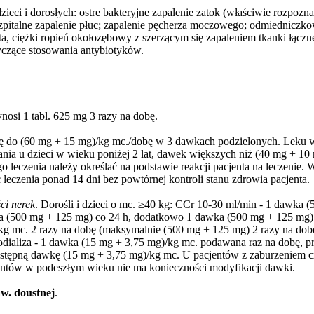
ieci i dorosłych: ostre bakteryjne zapalenie zatok (właściwie rozpozn
szpitalne zapalenie płuc; zapalenie pęcherza moczowego; odmiedniczko
ta, ciężki ropień okołozębowy z szerzącym się zapaleniem tkanki łączne
yczące stosowania antybiotyków.
nosi 1 tabl. 625 mg 3 razy na dobę.
ę do (60 mg + 15 mg)/kg mc./dobę w 3 dawkach podzielonych. Leku w po
ania u dzieci w wieku poniżej 2 lat, dawek większych niż (40 mg + 1
leczenia należy określać na podstawie reakcji pacjenta na leczenie. 
ć leczenia ponad 14 dni bez powtórnej kontroli stanu zdrowia pacjenta.
ci nerek
. Dorośli i dzieci o mc. ≥40 kg: CCr 10-30 ml/min - 1 dawka
a (500 mg + 125 mg) co 24 h, dodatkowo 1 dawka (500 mg + 125 mg) w 
g mc. 2 razy na dobę (maksymalnie (500 mg + 125 mg) 2 razy na dob
dializa - 1 dawka (15 mg + 3,75 mg)/kg mc. podawana raz na dobę, p
następną dawkę (15 mg + 3,75 mg)/kg mc. U pacjentów z zaburzeniem
jentów w podeszłym wieku nie ma konieczności modyfikacji dawki.
aw. doustnej
.