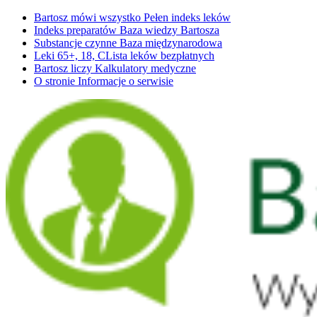
Bartosz mówi wszystko
Pełen indeks leków
Indeks preparatów
Baza wiedzy Bartosza
Substancje czynne
Baza międzynarodowa
Leki 65+, 18, C
Lista leków bezpłatnych
Bartosz liczy
Kalkulatory medyczne
O stronie
Informacje o serwisie