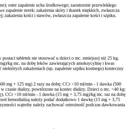
ane); ostre zapalenie ucha środkowego; zaostrzenie przewlekłego
we zapalenie nerek; zakażenia skóry i tkanek miękkich, zwłaszcza
j; zakażenia kości i stawów, zwłaszcza zapalenie kości i szpiku.
staci tabletek nie stosować u dzieci o mc. mniejszej niż 25 kg.
0 mg)/kg mc. na dobę leków zawierających amoksycylinę i kwas
W niektórych zakażeniach (np. zapalenie szpiku kostnego) konieczny
 (500 mg + 125 mg) 2 razy na dobę; CCr <10 ml/min - 1 dawka (500
czasie dializy, powtórzone na koniec dializy. Dzieci o mc. <40 kg:
ę), CCr <10 ml/min - 1 dawka (15 mg + 3,75 mg)/kg mc. raz na dobę
rzed hemodializą należy podać dodatkowo 1 dawkę (15 mg + 3,75
 czynności wątroby należy zachować ostrożność podczas dawkowania