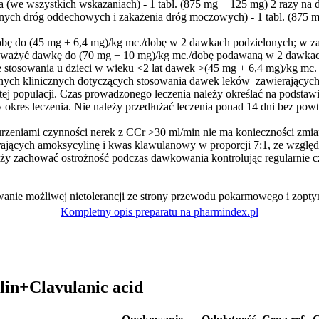
 (we wszystkich wskazaniach) - 1 tabl. (875 mg + 125 mg) 2 razy na d
lnych dróg oddechowych i zakażenia dróg moczowych) - 1 tabl. (875 m
obę do (45 mg + 6,4 mg)/kg mc./dobę w 2 dawkach podzielonych; w zak
ażyć dawkę do (70 mg + 10 mg)/kg mc./dobę podawaną w 2 dawkach po
ce stosowania u dzieci w wieku <2 lat dawek >(45 mg + 6,4 mg)/kg m
anych klinicznych dotyczących stosowania dawek leków zawierających
 tej populacji. Czas prowadzonego leczenia należy określać na podstawi
y okres leczenia. Nie należy przedłużać leczenia ponad 14 dni bez powt
urzeniami czynności nerek z CCr >30 ml/min nie ma konieczności zmia
rających amoksycylinę i kwas klawulanowy w proporcji 7:1, ze wzglę
eży zachować ostrożność podczas dawkowania kontrolując regularnie
nie możliwej nietolerancji ze strony przewodu pokarmowego i zoptym
Kompletny opis preparatu na pharmindex.pl
lin+Clavulanic acid