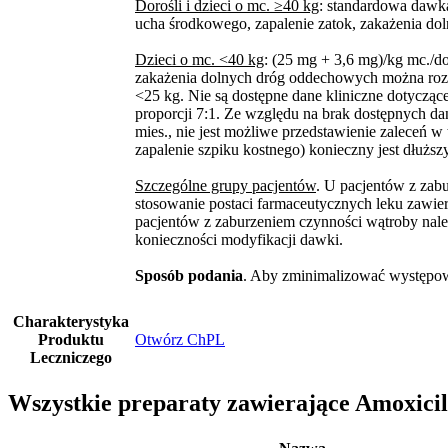
Dorośli i dzieci o mc. ≥40 kg
: standardowa dawka
ucha środkowego, zapalenie zatok, zakażenia do
Dzieci o mc. <40 kg
: (25 mg + 3,6 mg)/kg mc./d
zakażenia dolnych dróg oddechowych można rozw
<25 kg. Nie są dostępne dane kliniczne dotyczą
proporcji 7:1. Ze względu na brak dostępnych d
mies., nie jest możliwe przedstawienie zaleceń w
zapalenie szpiku kostnego) konieczny jest dłuższ
Szczególne grupy pacjentów
. U pacjentów z zab
stosowanie postaci farmaceutycznych leku zawie
pacjentów z zaburzeniem czynności wątroby nal
konieczności modyfikacji dawki.
Sposób podania
. Aby zminimalizować występowa
Charakterystyka
Produktu
Otwórz ChPL
Leczniczego
Wszystkie preparaty zawierające Amoxicil