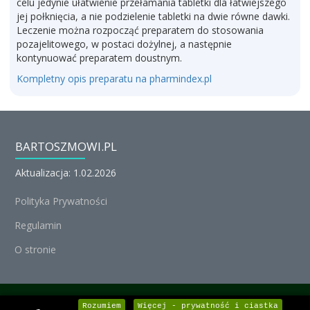
celu jedynie ułatwienie przełamania tabletki dla łatwiejszego
jej połknięcia, a nie podzielenie tabletki na dwie równe dawki.
Leczenie można rozpocząć preparatem do stosowania
pozajelitowego, w postaci dożylnej, a następnie
kontynuować preparatem doustnym.
Kompletny opis preparatu na pharmindex.pl
BARTOSZMOWI.PL
Aktualizacja: 1.02.2026
Polityka Prywatności
Regulamin
O stronie
© Michał Nedoszytko 2026, Wszystkie prawa zastrzeżone.
Rozumiem
Więcej - prywatność i ciastka