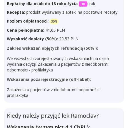
Bepłatny dla osób do 18 roku życia
:
tak
18
Recepta:
produkt wydawany z apteki na podstawie recepty
Poziom odpłatnosci:
50%
Cena pełnopłatna:
41,05 PLN
Wysokość dopłaty (50%):
20,53 PLN
Zakres wskazań objętych refundacją (50% ):
We wszystkich zarejestrowanych wskazaniach na dzień
wydania decyzji; Zakażenia u pacjentów z niedoborami
odporności - profilaktyka
Wskazania pozarejestracyjne (off-label):
Zakażenia u pacjentów z niedoborami odporności -
profilaktyka
Kiedy należy przyjąć lek Ramoclav?
Wskazania (w tym pkt 4.1 ChPL):