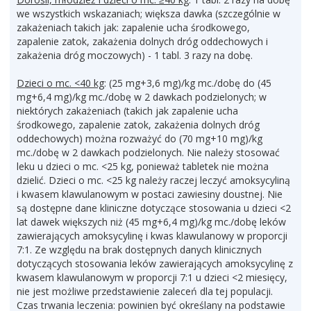
we wszystkich wskazaniach; większa dawka (szczególnie w
zakażeniach takich jak: zapalenie ucha środkowego,
zapalenie zatok, zakażenia dolnych dróg oddechowych i
zakażenia dróg moczowych) - 1 tabl. 3 razy na dobę.
Dzieci o mc. <40 kg
: (25 mg+3,6 mg)/kg mc./dobę do (45
mg+6,4 mg)/kg mc./dobę w 2 dawkach podzielonych; w
niektórych zakażeniach (takich jak zapalenie ucha
środkowego, zapalenie zatok, zakażenia dolnych dróg
oddechowych) można rozważyć do (70 mg+10 mg)/kg
mc./dobę w 2 dawkach podzielonych. Nie należy stosować
leku u dzieci o mc. <25 kg, ponieważ tabletek nie można
dzielić. Dzieci o mc. <25 kg należy raczej leczyć amoksycyliną
i kwasem klawulanowym w postaci zawiesiny doustnej. Nie
są dostępne dane kliniczne dotyczące stosowania u dzieci <2
lat dawek większych niż (45 mg+6,4 mg)/kg mc./dobę leków
zawierających amoksycylinę i kwas klawulanowy w proporcji
7:1. Ze względu na brak dostępnych danych klinicznych
dotyczących stosowania leków zawierających amoksycylinę z
kwasem klawulanowym w proporcji 7:1 u dzieci <2 miesięcy,
nie jest możliwe przedstawienie zaleceń dla tej populacji.
Czas trwania leczenia: powinien być określany na podstawie