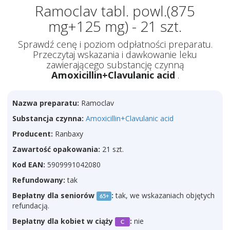
Ramoclav tabl. powl.(875
mg+125 mg) - 21 szt.
Sprawdź cenę i poziom odpłatności preparatu.
Przeczytaj wskazania i dawkowanie leku
zawierającego substancję czynną
Amoxicillin+Clavulanic acid
.
Nazwa preparatu:
Ramoclav
Substancja czynna:
Amoxicillin+Clavulanic acid
Producent:
Ranbaxy
Zawartość opakowania:
21 szt.
Kod EAN:
5909991042080
Refundowany:
tak
Bepłatny dla seniorów
:
tak, we wskazaniach objętych
65+
refundacją.
Bepłatny dla kobiet w ciąży
:
nie
C