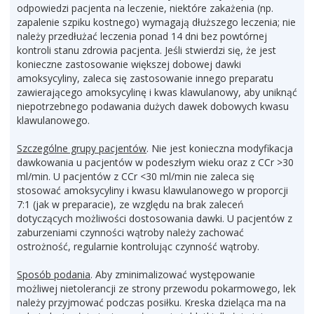
odpowiedzi pacjenta na leczenie, niektóre zakażenia (np.
zapalenie szpiku kostnego) wymagają dłuższego leczenia; nie
należy przedłużać leczenia ponad 14 dni bez powtórnej
kontroli stanu zdrowia pacjenta. Jeśli stwierdzi się, że jest
konieczne zastosowanie większej dobowej dawki
amoksycyliny, zaleca się zastosowanie innego preparatu
zawierającego amoksycylinę i kwas klawulanowy, aby uniknąć
niepotrzebnego podawania dużych dawek dobowych kwasu
klawulanowego.
Szczególne grupy pacjentów
. Nie jest konieczna modyfikacja
dawkowania u pacjentów w podeszłym wieku oraz z CCr >30
ml/min. U pacjentów z CCr <30 ml/min nie zaleca się
stosować amoksycyliny i kwasu klawulanowego w proporcji
7:1 (jak w preparacie), ze względu na brak zaleceń
dotyczących możliwości dostosowania dawki. U pacjentów z
zaburzeniami czynności wątroby należy zachować
ostrożność, regularnie kontrolując czynność wątroby.
Sposób podania
. Aby zminimalizować występowanie
możliwej nietolerancji ze strony przewodu pokarmowego, lek
należy przyjmować podczas posiłku. Kreska dzieląca ma na