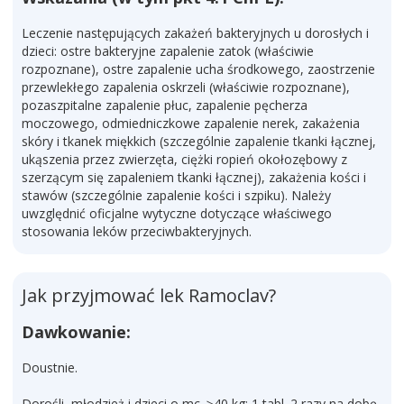
Leczenie następujących zakażeń bakteryjnych u dorosłych i
dzieci: ostre bakteryjne zapalenie zatok (właściwie
rozpoznane), ostre zapalenie ucha środkowego, zaostrzenie
przewlekłego zapalenia oskrzeli (właściwie rozpoznane),
pozaszpitalne zapalenie płuc, zapalenie pęcherza
moczowego, odmiedniczkowe zapalenie nerek, zakażenia
skóry i tkanek miękkich (szczególnie zapalenie tkanki łącznej,
ukąszenia przez zwierzęta, ciężki ropień okołozębowy z
szerzącym się zapaleniem tkanki łącznej), zakażenia kości i
stawów (szczególnie zapalenie kości i szpiku). Należy
uwzględnić oficjalne wytyczne dotyczące właściwego
stosowania leków przeciwbakteryjnych.
Jak przyjmować lek Ramoclav?
Dawkowanie:
Doustnie.
Dorośli, młodzież i dzieci o mc. ≥40 kg
: 1 tabl. 2 razy na dobę