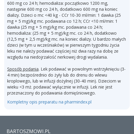
600 mg co 24 h; hemodializa: początkowo 1200 mg,
następnie 600 mg co 24 h, dodatkowo 600 mg na koniec
dializy. Dzieci o mc <40 kg - CCr 10-30 ml/min: 1 dawka (25
mg + 5 mg)/kg mc. podawana co 12 h; CCr <10 ml/min: 1
dawka (25 mg + 5 mg)/kg mc. podawana co 24 h;
hemodializa: (25 mg + 5 mg)/kg mc. co 24 h, dodatkowo
(12,5 mg + 2,5 mg)/kg mc. na koniec dializy. U bardzo małych
dzieci (w tym u wcześniaków) w pierwszym tygodniu życia
leku nie należy podawać częściej niż dwa razy na dobę ze
względu na niedojrzałość nerkowej drogi wydalania.
Sposób podania
. Lek podawać w powolnym wstrzyknięciu (3-
4 min) bezpośrednio do żyły lub do drenu do wlewu
kroplowego, lub w infuzji dożylnej (30-40 min). Dzieciom w
wieku <3 mż. podawać wyłącznie w infuzji. Lek nie jest
przeznaczony do podawania domięśniowego.
Kompletny opis preparatu na pharmindex.pl
BARTOSZMOWI.PL