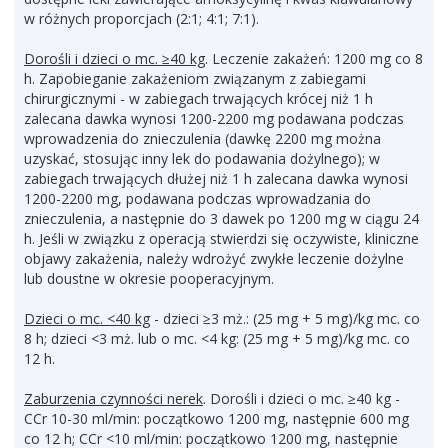
w różnych proporcjach (2:1; 4:1; 7:1).
Dorośli i dzieci o mc. ≥40 kg
. Leczenie zakażeń: 1200 mg co 8
h. Zapobieganie zakażeniom związanym z zabiegami
chirurgicznymi - w zabiegach trwających krócej niż 1 h
zalecana dawka wynosi 1200-2200 mg podawana podczas
wprowadzenia do znieczulenia (dawkę 2200 mg można
uzyskać, stosując inny lek do podawania dożylnego); w
zabiegach trwających dłużej niż 1 h zalecana dawka wynosi
1200-2200 mg, podawana podczas wprowadzania do
znieczulenia, a następnie do 3 dawek po 1200 mg w ciągu 24
h. Jeśli w związku z operacją stwierdzi się oczywiste, kliniczne
objawy zakażenia, należy wdrożyć zwykłe leczenie dożylne
lub doustne w okresie pooperacyjnym.
Dzieci o mc. <40 kg
- dzieci ≥3 mż.: (25 mg + 5 mg)/kg mc. co
8 h; dzieci <3 mż. lub o mc. <4 kg: (25 mg + 5 mg)/kg mc. co
12 h.
Zaburzenia czynności nerek
. Dorośli i dzieci o mc. ≥40 kg -
CCr 10-30 ml/min: początkowo 1200 mg, następnie 600 mg
co 12 h; CCr <10 ml/min: początkowo 1200 mg, następnie