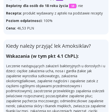
Bepłatny dla osób do 18 roku życia
:
nie
18
Recepta:
produkt wydawany z apteki na podstawie recepty
Poziom odpłatnosci:
100%
Cena:
46,53 PLN
Kiedy należy przyjąć lek Amoksiklav?
Wskazania (w tym pkt 4.1 ChPL):
Leczenie następujących zakażeń bakteryjnych u dorosłych i u
dzieci: ciężkie zakażenia ucha, nosa i gardła (takie jak
zapalenie wyrostka sutkowatego, zakażenia
okołomigdałkowe, zapalenie nagłośni i zapalenie zatok z
ciężkimi ogólnymi objawami przedmiotowymi i
podmiotowymi); zaostrzenie przewlekłego zapalenia oskrzeli
(właściwie rozpoznane); pozaszpitalne zapalenie płuc;
zapalenie pęcherza moczowego; odmiedniczkowe zapalenie
nerek; zakażenia skóry i tkanek miękkich, zwłaszcza zapalenie
tkanki łącznej, zakażenia po ukąszeniach zwierząt, ciężki