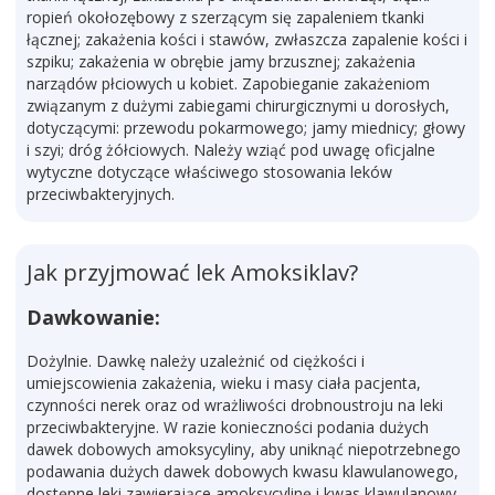
ropień okołozębowy z szerzącym się zapaleniem tkanki
łącznej; zakażenia kości i stawów, zwłaszcza zapalenie kości i
szpiku; zakażenia w obrębie jamy brzusznej; zakażenia
narządów płciowych u kobiet. Zapobieganie zakażeniom
związanym z dużymi zabiegami chirurgicznymi u dorosłych,
dotyczącymi: przewodu pokarmowego; jamy miednicy; głowy
i szyi; dróg żółciowych. Należy wziąć pod uwagę oficjalne
wytyczne dotyczące właściwego stosowania leków
przeciwbakteryjnych.
Jak przyjmować lek Amoksiklav?
Dawkowanie:
Dożylnie. Dawkę należy uzależnić od ciężkości i
umiejscowienia zakażenia, wieku i masy ciała pacjenta,
czynności nerek oraz od wrażliwości drobnoustroju na leki
przeciwbakteryjne. W razie konieczności podania dużych
dawek dobowych amoksycyliny, aby uniknąć niepotrzebnego
podawania dużych dawek dobowych kwasu klawulanowego,
dostępne leki zawierające amoksycylinę i kwas klawulanowy