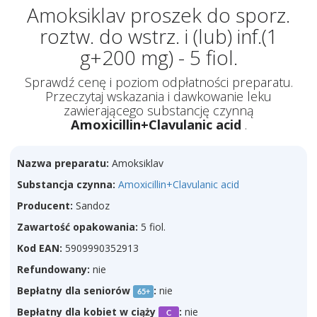
Amoksiklav proszek do sporz.
roztw. do wstrz. i (lub) inf.(1
g+200 mg) - 5 fiol.
Sprawdź cenę i poziom odpłatności preparatu.
Przeczytaj wskazania i dawkowanie leku
zawierającego substancję czynną
Amoxicillin+Clavulanic acid
.
Nazwa preparatu:
Amoksiklav
Substancja czynna:
Amoxicillin+Clavulanic acid
Producent:
Sandoz
Zawartość opakowania:
5 fiol.
Kod EAN:
5909990352913
Refundowany:
nie
Bepłatny dla seniorów
:
nie
65+
Bepłatny dla kobiet w ciąży
:
nie
C