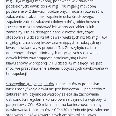
mg + 6,4 mg)/kg mc./dobę, podawane w 2 dawkach
podzielonych; dawki do (70 mg + 10 mg)/kg mc./dobę
podawane w 2 dawkach podzielonych można rozważać w
zakażeniach takich, jak: zapalenie ucha środkowego,
zapalenie zatok i zakażenia dolnych dróg oddechowych.
Dzieciom można podawać lek w postaci tabletek lub
zawiesiny. Nie są dostępne dane kliniczne dotyczące
stosowania u dzieci <2 lat dawek większych niż (45 mg + 6,4
mg)/kg mc. na dobę leków zawierających amoksycylinę i
kwas klawulanowy w proporcji 7:1. Ze względu na brak
dostępnych danych klinicznych dotyczących stosowania
dawek leków zawierających amoksycylinę i kwas
klawulanowy w proporcji 7:1 u dzieci <2 miesięcy, nie jest
możliwe przedstawienie zaleceń dotyczących dawkowania w
tej populacji.
Szczególne grupy pacjentów
. U pacjentów w podeszłym
wieku modyfikacja dawki nie jest konieczna. U pacjentów z
zaburzeniami czynności wątroby zaleca się zachowanie
ostrożności i regularne kontrolowanie czynności wątroby. U
pacjentów z CCr >30 ml/min nie ma konieczności zmiany
dawkowania. U pacjentów z CCr <30 ml/min nie jest zalecane
stosowanie leków zawierających amoksycylinę i kwas