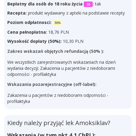
Bepłatny dla osób do 18 roku życia
:
tak
18
Recepta:
produkt wydawany z apteki na podstawie recepty
Poziom odpłatnosci:
50%
Cena pełnopłatna:
18,76 PLN
Wysokość dopłaty (50%):
10,30 PLN
Zakres wskazań objętych refundacją (50% ):
We wszystkich zarejestrowanych wskazaniach na dzień
wydania decyzji; Zakażenia u pacjentów z niedoborami
odporności - profilaktyka
Wskazania pozarejestracyjne (off-label):
Zakażenia u pacjentów z niedoborami odporności -
profilaktyka
Kiedy należy przyjąć lek Amoksiklav?
Wskazania (w tym pkt 4.1 ChPL):