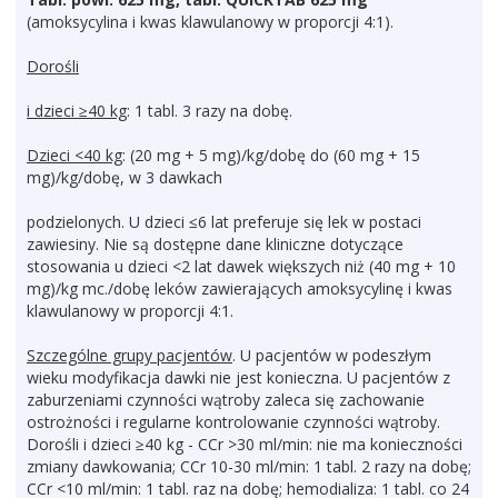
(amoksycylina i kwas klawulanowy w proporcji 4:1).
Dorośli
i dzieci ≥40 kg
: 1 tabl. 3 razy na dobę.
Dzieci <40 kg
: (20 mg + 5 mg)/kg/dobę do (60 mg + 15
mg)/kg/dobę, w 3 dawkach
podzielonych. U dzieci ≤6 lat preferuje się lek w postaci
zawiesiny. Nie są dostępne dane kliniczne dotyczące
stosowania u dzieci <2 lat dawek większych niż (40 mg + 10
mg)/kg mc./dobę leków zawierających amoksycylinę i kwas
klawulanowy w proporcji 4:1.
Szczególne grupy pacjentów
. U pacjentów w podeszłym
wieku modyfikacja dawki nie jest konieczna. U pacjentów z
zaburzeniami czynności wątroby zaleca się zachowanie
ostrożności i regularne kontrolowanie czynności wątroby.
Dorośli i dzieci ≥40 kg - CCr >30 ml/min: nie ma konieczności
zmiany dawkowania; CCr 10-30 ml/min: 1 tabl. 2 razy na dobę;
CCr <10 ml/min: 1 tabl. raz na dobę; hemodializa: 1 tabl. co 24