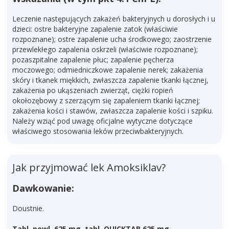
Leczenie następujących zakażeń bakteryjnych u dorosłych i u
dzieci: ostre bakteryjne zapalenie zatok (właściwie
rozpoznane); ostre zapalenie ucha środkowego; zaostrzenie
przewlekłego zapalenia oskrzeli (właściwie rozpoznane);
pozaszpitalne zapalenie płuc; zapalenie pęcherza
moczowego; odmiedniczkowe zapalenie nerek; zakażenia
skóry i tkanek miękkich, zwłaszcza zapalenie tkanki łącznej,
zakażenia po ukąszeniach zwierząt, ciężki ropień
okołozębowy z szerzącym się zapaleniem tkanki łącznej;
zakażenia kości i stawów, zwłaszcza zapalenie kości i szpiku.
Należy wziąć pod uwagę oficjalne wytyczne dotyczące
właściwego stosowania leków przeciwbakteryjnych.
Jak przyjmować lek Amoksiklav?
Dawkowanie:
Doustnie.
Tabl. powl. 625 mg, tabl. QUICKTAB 625 mg