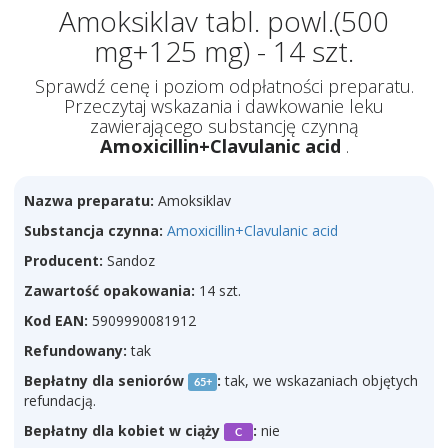
Amoksiklav tabl. powl.(500
mg+125 mg) - 14 szt.
Sprawdź cenę i poziom odpłatności preparatu.
Przeczytaj wskazania i dawkowanie leku
zawierającego substancję czynną
Amoxicillin+Clavulanic acid
.
Nazwa preparatu:
Amoksiklav
Substancja czynna:
Amoxicillin+Clavulanic acid
Producent:
Sandoz
Zawartość opakowania:
14 szt.
Kod EAN:
5909990081912
Refundowany:
tak
Bepłatny dla seniorów
:
tak, we wskazaniach objętych
65+
refundacją.
Bepłatny dla kobiet w ciąży
:
nie
C