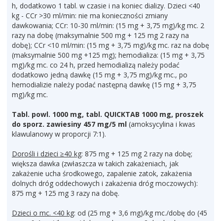
h, dodatkowo 1 tabl. w czasie i na koniec dializy. Dzieci <40
kg - CCr >30 ml/min: nie ma konieczności zmiany
dawkowania; CCr: 10-30 ml/min: (15 mg + 3,75 mg)/kg mc. 2
razy na dobę (maksymalnie 500 mg + 125 mg 2 razy na
dobę); CCr <10 ml/min: (15 mg + 3,75 mg)/kg mc. raz na dobę
(maksymalnie 500 mg +125 mg); hemodializa: (15 mg + 3,75
mg)/kg mc. co 24 h, przed hemodializą należy podać
dodatkowo jedną dawkę (15 mg + 3,75 mg)/kg mc., po
hemodializie należy podać następną dawkę (15 mg + 3,75
mg)/kg mc.
Tabl. powl. 1000 mg, tabl. QUICKTAB 1000 mg, proszek
do sporz. zawiesiny 457 mg/5 ml
(amoksycylina i kwas
klawulanowy w proporcji 7:1).
Dorośli i dzieci ≥40 kg
: 875 mg + 125 mg 2 razy na dobę;
większa dawka (zwłaszcza w takich zakażeniach, jak
zakażenie ucha środkowego, zapalenie zatok, zakażenia
dolnych dróg oddechowych i zakażenia dróg moczowych):
875 mg + 125 mg 3 razy na dobę.
Dzieci o mc. <40 kg
: od (25 mg + 3,6 mg)/kg mc./dobę do (45