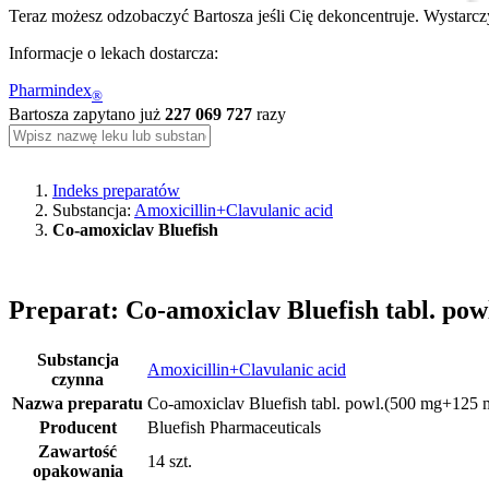
Teraz możesz odzobaczyć Bartosza jeśli Cię dekoncentruje. Wystarczy
Informacje o lekach dostarcza:
Pharmindex
®
Bartosza zapytano już
227 069 727
razy
Indeks preparatów
Substancja:
Amoxicillin+Clavulanic acid
Co-amoxiclav Bluefish
Preparat: Co-amoxiclav Bluefish tabl. pow
Substancja
Amoxicillin+Clavulanic acid
czynna
Nazwa preparatu
Co-amoxiclav Bluefish tabl. powl.(500 mg+125 mg
Producent
Bluefish Pharmaceuticals
Zawartość
14 szt.
opakowania