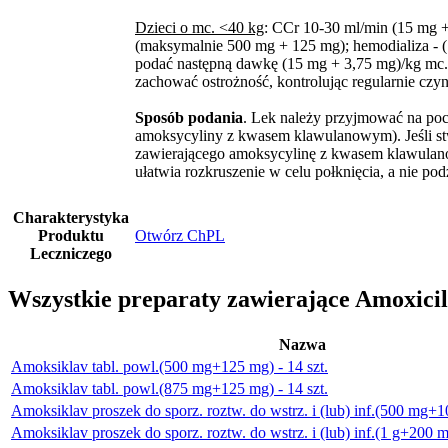
Dzieci o mc. <40 kg
: CCr 10-30 ml/min (15 mg +
(maksymalnie 500 mg + 125 mg); hemodializa - (
podać następną dawkę (15 mg + 3,75 mg)/kg mc.
zachować ostrożność, kontrolując regularnie czy
Sposób podania
. Lek należy przyjmować na poc
amoksycyliny z kwasem klawulanowym). Jeśli stwi
zawierającego amoksycylinę z kwasem klawulan
ułatwia rozkruszenie w celu połknięcia, a nie po
Charakterystyka
Produktu
Otwórz ChPL
Leczniczego
Wszystkie preparaty zawierające Amoxicil
Nazwa
Amoksiklav tabl. powl.(500 mg+125 mg) - 14 szt.
Amoksiklav tabl. powl.(875 mg+125 mg) - 14 szt.
Amoksiklav proszek do sporz. roztw. do wstrz. i (lub) inf.(500 mg+10
Amoksiklav proszek do sporz. roztw. do wstrz. i (lub) inf.(1 g+200 mg