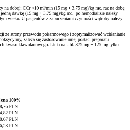
zy na dobę); CCr <10 ml/min (15 mg + 3,75 mg)/kg mc. raz na dobę
 jedną dawkę (15 mg + 3,75 mg)/kg mc., po hemodializie należy
ym wieku. U pacjentów z zaburzeniami czynności wątroby należy
ncji ze strony przewodu pokarmowego i zoptymalizować wchłanianie
ksycyliny, zaleca się zastosowanie innej postaci preparatu
h kwasu klawulanowego. Linia na tabl. 875 mg + 125 mg tylko
ena 100%
8,76 PLN
4,82 PLN
8,67 PLN
6,53 PLN