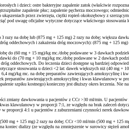
rosłych i dzieci: ostre bakteryjne zapalenie zatok (właściwie rozpozn
ątrzszpitalne zapalenie płuc; zapalenie pęcherza moczowego; odmiedni
po ukąszeniach przez zwierzęta, ciężki ropień okołozębowy z szerzącym 
 wziąć pod uwagę oficjalne wytyczne dotyczące właściwego stosowania 
 3 razy na dobę lub (875 mg + 125 mg) 2 razy na dobę; większa dawka 
h dróg oddechowych i zakażenia dróg moczowych): (875 mg + 125 mg) 
/dobę do (60 mg + 15 mg)/kg mc./dobę podawane w 3 dawkach podziel
awki do (70 mg + 10 mg)/kg mc./dobę podawane w 2 dawkach podziel
 dróg oddechowych. Do leczenia dzieci dostępne są bardziej odpowied
dotyczące stosowania u dzieci <2 lat: dawek większych niż (40 mg +
+ 6,4 mg)/kg mc. na dobę preparatów zawierających amoksycylinę i k
 preparatów zawierających amoksycylinę i kwas klawulanowy w proporc
apalenie szpiku kostnego) konieczny jest dłuższy okres leczenia. Nie n
ości zmiany dawkowania u pacjentów z CCr >30 ml/min. U pacjentów z 
kwas klawulanowy w proporcji 7:1, ze względu na brak zaleceń dotyc
w proporcji 4:1 u pacjentów z zaburzeniami czynności nerek dawkowa
 (500 mg + 125 mg) 2 razy na dobę; CCr <10 ml/min (500 mg + 125 mg
 na koniec dializy (ze względu na zmniejszenie w surowicy stężeń am