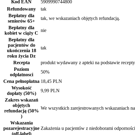
Kod EAN
5909990744800
Refundowany
tak
Bepłatny dla
tak, we wskazaniach objętych refundacją.
seniorów
65+
Bepłatny dla
nie
kobiet w ciąży
C
Bepłatny dla
pacjentów do
tak
ukończenia 18
roku życia
Dz
Recepta
produkt wydawany z apteki na podstawie recepty
Poziom
50%
odpłatnosci
Cena pełnopłatna
18,45 PLN
Wysokość
9,99 PLN
dopłaty (50%)
Zakres wskazań
objętych
We wszystkich zarejestrowanych wskazaniach na 
refundacją (50%
)
Wskazania
pozarejestracyjne
Zakażenia u pacjentów z niedoborami odporności 
(off-label)