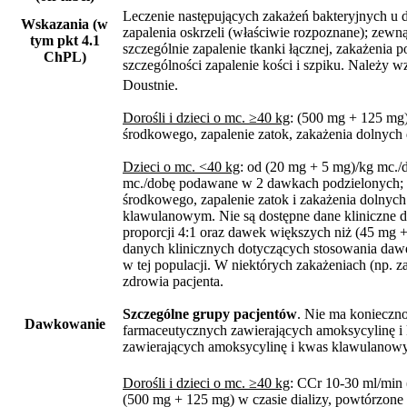
Leczenie następujących zakażeń bakteryjnych u do
Wskazania (w
zapalenia oskrzeli (właściwie rozpoznane); zewn
tym pkt 4.1
szczególnie zapalenie tkanki łącznej, zakażenia 
ChPL)
szczególności zapalenie kości i szpiku. Należy
Doustnie.
Dorośli i dzieci o mc. ≥40 kg
: (500 mg + 125 mg)
środkowego, zapalenie zatok, zakażenia dolnyc
Dzieci o mc. <40 kg
: od (20 mg + 5 mg)/kg mc.
mc./dobę podawane w 2 dawkach podzielonych; d
środkowego, zapalenie zatok i zakażenia dolnych
klawulanowym. Nie są dostępne dane kliniczne 
proporcji 4:1 oraz dawek większych niż (45 mg 
danych klinicznych dotyczących stosowania dawek
w tej populacji. W niektórych zakażeniach (np. z
zdrowia pacjenta.
Szczególne grupy pacjentów
. Nie ma konieczn
Dawkowanie
farmaceutycznych zawierających amoksycylinę i 
zawierających amoksycylinę i kwas klawulanowy 
Dorośli i dzieci o mc. ≥40 kg
: CCr 10-30 ml/min
(500 mg + 125 mg) w czasie dializy, powtórzone