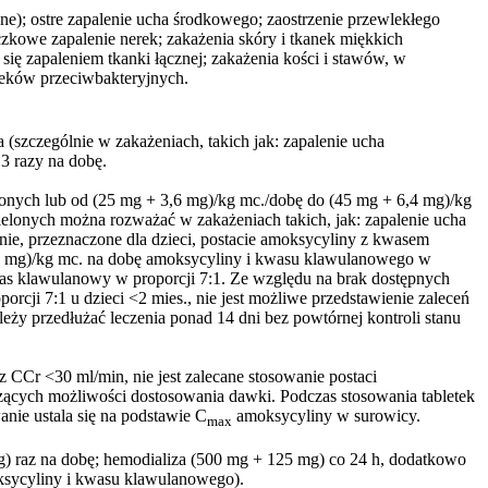
ane); ostre zapalenie ucha środkowego; zaostrzenie przewlekłego
czkowe zapalenie nerek; zakażenia skóry i tkanek miękkich
się zapaleniem tkanki łącznej; zakażenia kości i stawów, w
leków przeciwbakteryjnych.
(szczególnie w zakażeniach, takich jak: zapalenie ucha
3 razy na dobę.
onych lub od (25 mg + 3,6 mg)/kg mc./dobę do (45 mg + 6,4 mg)/kg
onych można rozważać w zakażeniach takich, jak: zapalenie ucha
nie, przeznaczone dla dzieci, postacie amoksycyliny z kwasem
 10 mg)/kg mc. na dobę amoksycyliny i kwasu klawulanowego w
was klawulanowy w proporcji 7:1. Ze względu na brak dostępnych
ji 7:1 u dzieci <2 mies., nie jest możliwe przedstawienie zaleceń
ależy przedłużać leczenia ponad 14 dni bez powtórnej kontroli stanu
CCr <30 ml/min, nie jest zalecane stosowanie postaci
zących możliwości dostosowania dawki. Podczas stosowania tabletek
nie ustala się na podstawie C
amoksycyliny w surowicy.
max
) raz na dobę; hemodializa (500 mg + 125 mg) co 24 h, dodatkowo
oksycyliny i kwasu klawulanowego).