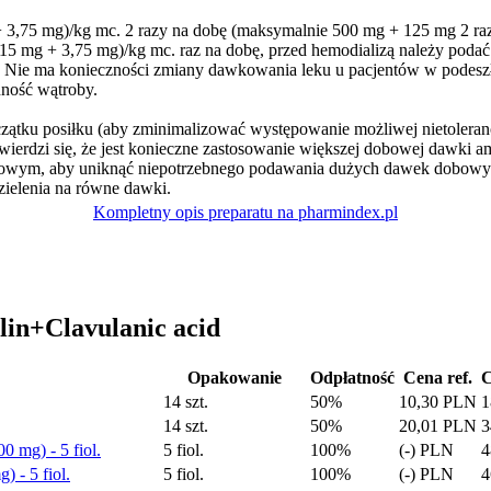
 3,75 mg)/kg mc. 2 razy na dobę (maksymalnie 500 mg + 125 mg 2 ra
15 mg + 3,75 mg)/kg mc. raz na dobę, przed hemodializą należy podać
 Nie ma konieczności zmiany dawkowania leku u pacjentów w podeszł
nność wątroby.
zątku posiłku (aby zminimalizować występowanie możliwej nietolera
erdzi się, że jest konieczne zastosowanie większej dobowej dawki amo
owym, aby uniknąć niepotrzebnego podawania dużych dawek dobowyc
dzielenia na równe dawki.
Kompletny opis preparatu na pharmindex.pl
lin+Clavulanic acid
Opakowanie
Odpłatność
Cena ref.
C
14 szt.
50%
10,30 PLN
1
14 szt.
50%
20,01 PLN
3
0 mg) - 5 fiol.
5 fiol.
100%
(-) PLN
4
) - 5 fiol.
5 fiol.
100%
(-) PLN
4