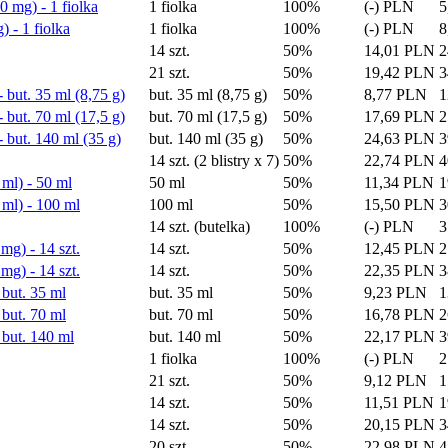
0 mg) - 1 fiolka
1 fiolka
100%
(-) PLN
5
) - 1 fiolka
1 fiolka
100%
(-) PLN
8
14 szt.
50%
14,01 PLN
2
21 szt.
50%
19,42 PLN
3
but. 35 ml (8,75 g)
but. 35 ml (8,75 g)
50%
8,77 PLN
1
but. 70 ml (17,5 g)
but. 70 ml (17,5 g)
50%
17,69 PLN
2
 but. 140 ml (35 g)
but. 140 ml (35 g)
50%
24,63 PLN
3
14 szt. (2 blistry x 7)
50%
22,74 PLN
4
ml) - 50 ml
50 ml
50%
11,34 PLN
1
ml) - 100 ml
100 ml
50%
15,50 PLN
3
14 szt. (butelka)
100%
(-) PLN
3
g) - 14 szt.
14 szt.
50%
12,45 PLN
2
g) - 14 szt.
14 szt.
50%
22,35 PLN
3
but. 35 ml
but. 35 ml
50%
9,23 PLN
1
but. 70 ml
but. 70 ml
50%
16,78 PLN
2
 but. 140 ml
but. 140 ml
50%
22,17 PLN
3
1 fiolka
100%
(-) PLN
2
21 szt.
50%
9,12 PLN
1
14 szt.
50%
11,51 PLN
1
14 szt.
50%
20,15 PLN
3
20 szt.
50%
22,98 PLN
4