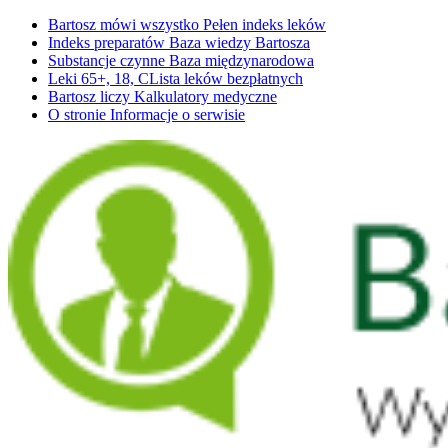
Bartosz mówi wszystko
Pełen indeks leków
Indeks preparatów
Baza wiedzy Bartosza
Substancje czynne
Baza międzynarodowa
Leki 65+, 18, C
Lista leków bezpłatnych
Bartosz liczy
Kalkulatory medyczne
O stronie
Informacje o serwisie