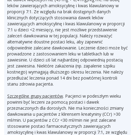
leków zawierających amoksycylinę i kwas klawulanowy w
proporcji 7:1. Ze względu na brak dostępnych danych
klinicznych dotyczących stosowania dawek leków
zawierających amoksycylinę i kwas klawulanowy w proporcji
7:1 u dzieci <2 miesięcy, nie jest możliwe przedstawienie
zaleceń dawkowania w tej populacji. Należy rozważyć
alternatywne doustne postaci leku, aby zapewnić
odpowiednie zalecane dawkowanie. Leczenie dzieci może być
prowadzone z zastosowaniem leku w tabletkach lub w
zawiesinie. U dzieci ≤6 lat najbardziej odpowiednią postacią
jest zawiesina. Niektóre zakażenia (np. zapalenie szpiku
kostnego) wymagają dłuższego okresu leczenia. Nie należy
przedłużać leczenia ponad 14 dni bez powtórnej kontroli
stanu zdrowia pacjenta.
Szczególne grupy pacjentów
. Pacjenci w podeszłym wieku
powinni być leczeni za pomocą postaci i dawek
przeznaczonych dla dorosłych. Nie ma konieczności zmiany
dawkowania u pacjentów z klirensem kreatyniny (CCr) >30
ml/min. U pacjentów z CCr <30 ml/min nie jest zalecane
stosowanie postaci farmaceutycznych zawierających
amoksycylinę i kwas klawulanowy w proporcji 7:1, ze względu