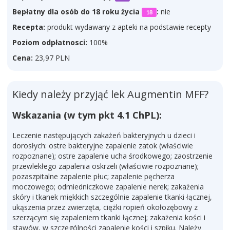
Bepłatny dla osób do 18 roku życia
:
nie
18
Recepta:
produkt wydawany z apteki na podstawie recepty
Poziom odpłatnosci:
100%
Cena:
23,97 PLN
Kiedy należy przyjąć lek Augmentin MFF?
Wskazania (w tym pkt 4.1 ChPL):
Leczenie następujących zakażeń bakteryjnych u dzieci i
dorosłych: ostre bakteryjne zapalenie zatok (właściwie
rozpoznane); ostre zapalenie ucha środkowego; zaostrzenie
przewlekłego zapalenia oskrzeli (właściwie rozpoznane);
pozaszpitalne zapalenie płuc; zapalenie pęcherza
moczowego; odmiedniczkowe zapalenie nerek; zakażenia
skóry i tkanek miękkich szczególnie zapalenie tkanki łącznej,
ukąszenia przez zwierzęta, ciężki ropień okołozębowy z
szerzącym się zapaleniem tkanki łącznej; zakażenia kości i
stawów, w szczególności zapalenie kości i szpiku. Należy