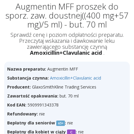
Augmentin MFF proszek do
sporz. zaw. doustnej((400 mg+57
mg)/5 ml) - but. 70 ml
Sprawdź cenę i poziom odpłatności preparatu.
Przeczytaj wskazania i dawkowanie leku
zawierającego substancję czynną
Amoxicillin+Clavulanic acid
.
Nazwa preparatu:
Augmentin MFF
Substancja czynna:
Amoxicillin+Clavulanic acid
Producent:
GlaxoSmithKline Trading Services
Zawartość opakowania:
but. 70 ml
Kod EAN:
5909991343378
Refundowany:
nie
Bepłatny dla seniorów
:
nie
65+
Bepłatny dla kobiet w ciąży
:
nie
C