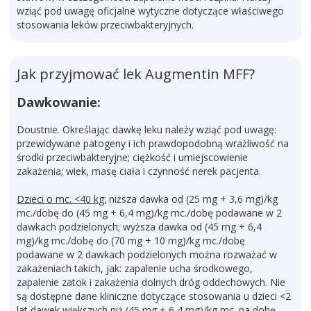
wziąć pod uwagę oficjalne wytyczne dotyczące właściwego
stosowania leków przeciwbakteryjnych.
Jak przyjmować lek Augmentin MFF?
Dawkowanie:
Doustnie. Określając dawkę leku należy wziąć pod uwagę:
przewidywane patogeny i ich prawdopodobną wrażliwość na
środki przeciwbakteryjne; ciężkość i umiejscowienie
zakażenia; wiek, masę ciała i czynność nerek pacjenta.
Dzieci o mc. <40 kg:
niższa dawka od (25 mg + 3,6 mg)/kg
mc./dobę do (45 mg + 6,4 mg)/kg mc./dobę podawane w 2
dawkach podzielonych; wyższa dawka od (45 mg + 6,4
mg)/kg mc./dobę do (70 mg + 10 mg)/kg mc./dobę
podawane w 2 dawkach podzielonych można rozważać w
zakażeniach takich, jak: zapalenie ucha środkowego,
zapalenie zatok i zakażenia dolnych dróg oddechowych. Nie
są dostępne dane kliniczne dotyczące stosowania u dzieci <2
lat dawek większych niż (45 mg + 6,4 mg)/kg mc. na dobę