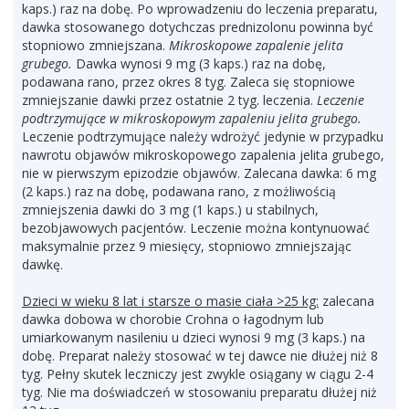
kaps.) raz na dobę. Po wprowadzeniu do leczenia preparatu,
dawka stosowanego dotychczas prednizolonu powinna być
stopniowo zmniejszana.
Mikroskopowe zapalenie jelita
grubego.
Dawka wynosi 9 mg (3 kaps.) raz na dobę,
podawana rano, przez okres 8 tyg. Zaleca się stopniowe
zmniejszanie dawki przez ostatnie 2 tyg. leczenia.
Leczenie
podtrzymujące w mikroskopowym zapaleniu jelita grubego.
Leczenie podtrzymujące należy wdrożyć jedynie w przypadku
nawrotu objawów mikroskopowego zapalenia jelita grubego,
nie w pierwszym epizodzie objawów. Zalecana dawka: 6 mg
(2 kaps.) raz na dobę, podawana rano, z możliwością
zmniejszenia dawki do 3 mg (1 kaps.) u stabilnych,
bezobjawowych pacjentów. Leczenie można kontynuować
maksymalnie przez 9 miesięcy, stopniowo zmniejszając
dawkę.
Dzieci w wieku 8 lat i starsze o masie ciała >25 kg:
zalecana
dawka dobowa w chorobie Crohna o łagodnym lub
umiarkowanym nasileniu u dzieci wynosi 9 mg (3 kaps.) na
dobę. Preparat należy stosować w tej dawce nie dłużej niż 8
tyg. Pełny skutek leczniczy jest zwykle osiągany w ciągu 2-4
tyg. Nie ma doświadczeń w stosowaniu preparatu dłużej niż