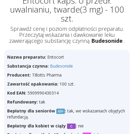
Entocort kaps. o przedł.
uwalnianiu, twarde(3 mg) - 100
szt.
Sprawdź cenę i poziom odpłatności preparatu.
Przeczytaj wskazania i dawkowanie leku
zawierającego substancję czynną
Budesonide
.
Nazwa preparatu:
Entocort
Substancja czynna:
Budesonide
Producent:
Tillotts Pharma
Zawartość opakowania:
100 szt.
Kod EAN:
5909990430314
Refundowany:
tak
Bepłatny dla seniorów
:
tak, we wskazaniach objętych
65+
refundacją.
Bepłatny dla kobiet w ciąży
:
nie
C