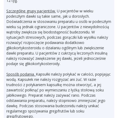
12 tyg.
Szczególne grupy pacjentów.
U pacjentów w wieku
podeszłym dawki są takie same, jak u dorosłych.
Doświadczenia w stosowaniu preparatu u osób w podeszłym
wieku są jednak ograniczone. U pacjentów z niewydolnością
wątroby zwiększa się biodostępność budezonidu. W
sytuacjach stresowych, podczas gorączki lub wysiłku należy
rozważyć rozpoczęcie podawania dodatkowo
glikokortykosteroidu o działaniu ogólnym lub zwiększenie
dawki preparatu. U pacjentów z cukrzycą leczonych insuliną
należy rozważyć zwiększenie jej dawki, jeżeli jednocześnie
podaje się glikokortykosteroidy.
Sposób podania.
Kapsułki należy połykać w całości, popijając
wodą. Kapsułek nie należy rozgryzać ani żuć. W razie
trudności z połykaniem kapsułkę można otworzyć, a jej
zawartość połknąć po wymieszaniu z łyżką stołową soku
jabłkowego. Preparat należy zażywać rano. Podczas
odstawiania preparatu, należy stopniowo zmniejszać jego
dawkę. Podczas stosowania budezonidu należy unikać
regularnego spożywania grejpfrutów lub soku
grejpfrutowego.