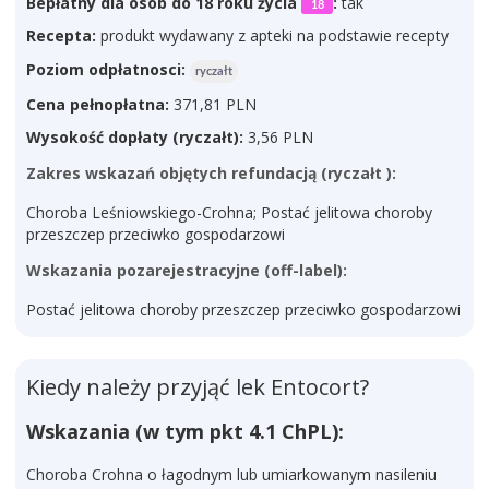
Bepłatny dla osób do 18 roku życia
:
tak
18
Recepta:
produkt wydawany z apteki na podstawie recepty
Poziom odpłatnosci:
ryczałt
Cena pełnopłatna:
371,81 PLN
Wysokość dopłaty (ryczałt):
3,56 PLN
Zakres wskazań objętych refundacją (ryczałt ):
Choroba Leśniowskiego-Crohna; Postać jelitowa choroby
przeszczep przeciwko gospodarzowi
Wskazania pozarejestracyjne (off-label):
Postać jelitowa choroby przeszczep przeciwko gospodarzowi
Kiedy należy przyjąć lek Entocort?
Wskazania (w tym pkt 4.1 ChPL):
Choroba Crohna o łagodnym lub umiarkowanym nasileniu