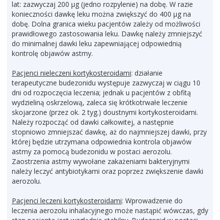
lat: zazwyczaj 200 µg (jedno rozpylenie) na dobę. W razie
konieczności dawkę leku można zwiększyć do 400 µg na
dobę. Dolna granica wieku pacjentów zależy od możliwości
prawidłowego zastosowania leku. Dawkę należy zmniejszyć
do minimalnej dawki leku zapewniającej odpowiednią
kontrolę objawów astmy.
Pacjenci nieleczeni kortykosteroidami
: działanie
terapeutyczne budezonidu występuje zazwyczaj w ciągu 10
dni od rozpoczęcia leczenia; jednak u pacjentów z obfitą
wydzieliną oskrzelową, zaleca się krótkotrwałe leczenie
skojarzone (przez ok. 2 tyg.) doustnymi kortykosteroidami.
Należy rozpocząć od dawki całkowitej, a następnie
stopniowo zmniejszać dawkę, aż do najmniejszej dawki, przy
której będzie utrzymana odpowiednia kontrola objawów
astmy za pomocą budezonidu w postaci aerozolu.
Zaostrzenia astmy wywołane zakażeniami bakteryjnymi
należy leczyć antybiotykami oraz poprzez zwiększenie dawki
aerozolu.
Pacjenci leczeni kortykosteroidami
: Wprowadzenie do
leczenia aerozolu inhalacyjnego może nastąpić wówczas, gdy