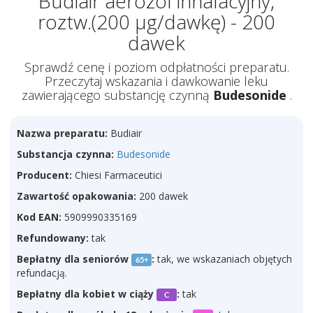
Budiair aerozol inhalacyjny,
roztw.(200 µg/dawkę) - 200
dawek
Sprawdź cenę i poziom odpłatności preparatu.
Przeczytaj wskazania i dawkowanie leku
zawierającego substancję czynną
Budesonide
.
Nazwa preparatu:
Budiair
Substancja czynna:
Budesonide
Producent:
Chiesi Farmaceutici
Zawartość opakowania:
200 dawek
Kod EAN:
5909990335169
Refundowany:
tak
Bepłatny dla seniorów
:
tak, we wskazaniach objętych
65+
refundacją.
Bepłatny dla kobiet w ciąży
:
tak
C