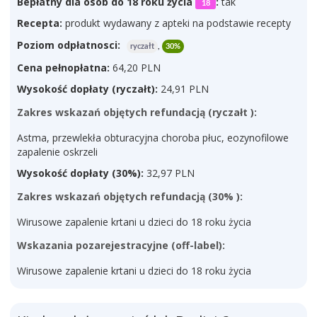
Bepłatny dla osób do 18 roku życia
:
tak
18
Recepta:
produkt wydawany z apteki na podstawie recepty
Poziom odpłatnosci:
ryczałt
,
30%
Cena pełnopłatna:
64,20 PLN
Wysokość dopłaty (ryczałt):
24,91 PLN
Zakres wskazań objętych refundacją (ryczałt ):
Astma, przewlekła obturacyjna choroba płuc, eozynofilowe
zapalenie oskrzeli
Wysokość dopłaty (30%):
32,97 PLN
Zakres wskazań objętych refundacją (30% ):
Wirusowe zapalenie krtani u dzieci do 18 roku życia
Wskazania pozarejestracyjne (off-label):
Wirusowe zapalenie krtani u dzieci do 18 roku życia