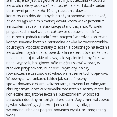
stan pacjenta jest względnie stabilny. Budezonid w postaci
aerozolu należy podawać jednocześnie z kortykosteroidami
doustnymi przez około 10 dni; następnie dawkę
kortykosteroidów doustnych należy stopniowo zmniejszać,
aż do osiągnięcia minimalnej dawki, która w skojarzeniu z
aerozolem zapewnia stabilizację stanu pacjenta. W wielu
przypadkach możliwe jest całkowite odstawienie leków
doustnych, jednak u niektórych pacjentów będzie konieczne
kontynuowanie leczenia minimalną dawką kortykosteroidów
doustnych. Podczas zmiany z leczenia doustnego na leczenie
aerozolem, ogólnoustrojowe działanie steroidów może ulec
osłabieniu, dając takie objawy, jak zapalenie błony śluzowej
nosa, wyprysk, ból głowy, bóle mięśni i stawów oraz, w
rzadkich przypadkach, nudności i wymioty; należy
równocześnie zastosować właściwe leczenie tych objawów.
W pewnych warunkach, takich jak stres fizyczny
spowodowany ciężkimi zakażeniami, urazami lub zabiegami
chirurgicznymi oraz w przypadku zaostrzenia astmy może być
konieczne skojarzone leczenie budezonidem w postaci
aerozolu i doustnymi kortykosteroidami. Aby zminimalizować
ryzyko zakażeń grzybiczych jamy ustnej i gardła, po
wykonanej inhalacji pacjent powinien wypłukać jamę ustną
wodą.