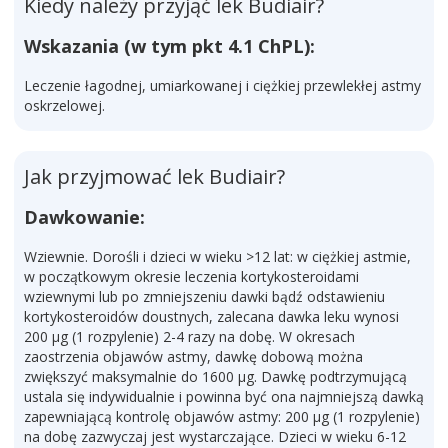
Kiedy należy przyjąć lek Budiair?
Wskazania (w tym pkt 4.1 ChPL):
Leczenie łagodnej, umiarkowanej i ciężkiej przewlekłej astmy
oskrzelowej.
Jak przyjmować lek Budiair?
Dawkowanie:
Wziewnie. Dorośli i dzieci w wieku >12 lat: w ciężkiej astmie,
w początkowym okresie leczenia kortykosteroidami
wziewnymi lub po zmniejszeniu dawki bądź odstawieniu
kortykosteroidów doustnych, zalecana dawka leku wynosi
200 µg (1 rozpylenie) 2-4 razy na dobę. W okresach
zaostrzenia objawów astmy, dawkę dobową można
zwiększyć maksymalnie do 1600 µg. Dawkę podtrzymującą
ustala się indywidualnie i powinna być ona najmniejszą dawką
zapewniającą kontrolę objawów astmy: 200 µg (1 rozpylenie)
na dobę zazwyczaj jest wystarczające. Dzieci w wieku 6-12