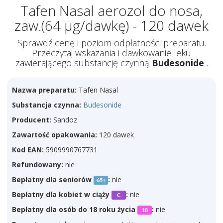
Tafen Nasal aerozol do nosa,
zaw.(64 µg/dawkę) - 120 dawek
Sprawdź cenę i poziom odpłatności preparatu.
Przeczytaj wskazania i dawkowanie leku
zawierającego substancję czynną
Budesonide
.
Nazwa preparatu:
Tafen Nasal
Substancja czynna:
Budesonide
Producent:
Sandoz
Zawartość opakowania:
120 dawek
Kod EAN:
5909990767731
Refundowany:
nie
Bepłatny dla seniorów
:
nie
65+
Bepłatny dla kobiet w ciąży
:
nie
C
Bepłatny dla osób do 18 roku życia
:
nie
18