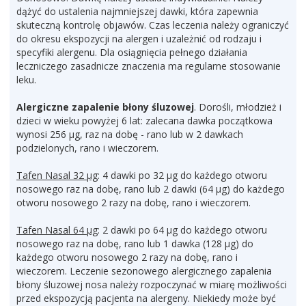
dążyć do ustalenia najmniejszej dawki, która zapewnia
skuteczną kontrolę objawów. Czas leczenia należy ograniczyć
do okresu ekspozycji na alergen i uzależnić od rodzaju i
specyfiki alergenu. Dla osiągnięcia pełnego działania
leczniczego zasadnicze znaczenia ma regularne stosowanie
leku.
Alergiczne zapalenie błony śluzowej
. Dorośli, młodzież i
dzieci w wieku powyżej 6 lat: zalecana dawka początkowa
wynosi 256 µg, raz na dobę - rano lub w 2 dawkach
podzielonych, rano i wieczorem.
Tafen Nasal 32 µg
: 4 dawki po 32 µg do każdego otworu
nosowego raz na dobę, rano lub 2 dawki (64 µg) do każdego
otworu nosowego 2 razy na dobę, rano i wieczorem.
Tafen Nasal 64 µg
: 2 dawki po 64 µg do każdego otworu
nosowego raz na dobę, rano lub 1 dawka (128 µg) do
każdego otworu nosowego 2 razy na dobę, rano i
wieczorem. Leczenie sezonowego alergicznego zapalenia
błony śluzowej nosa należy rozpoczynać w miarę możliwości
przed ekspozycją pacjenta na alergeny. Niekiedy może być