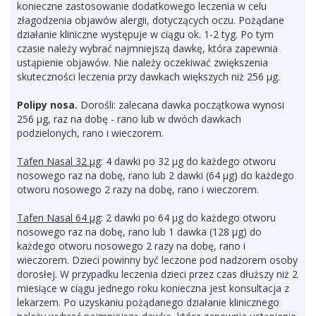
konieczne zastosowanie dodatkowego leczenia w celu
złagodzenia objawów alergii, dotyczących oczu. Pożądane
działanie kliniczne występuje w ciągu ok. 1-2 tyg. Po tym
czasie należy wybrać najmniejszą dawkę, która zapewnia
ustąpienie objawów. Nie należy oczekiwać zwiększenia
skuteczności leczenia przy dawkach większych niż 256 µg.
Polipy nosa.
Dorośli: zalecana dawka początkowa wynosi
256 µg, raz na dobę - rano lub w dwóch dawkach
podzielonych, rano i wieczorem.
Tafen Nasal 32 µg
: 4 dawki po 32 µg do każdego otworu
nosowego raz na dobę, rano lub 2 dawki (64 µg) do każdego
otworu nosowego 2 razy na dobę, rano i wieczorem.
Tafen Nasal 64 µg
: 2 dawki po 64 µg do każdego otworu
nosowego raz na dobę, rano lub 1 dawka (128 µg) do
każdego otworu nosowego 2 razy na dobę, rano i
wieczorem. Dzieci powinny być leczone pod nadzorem osoby
dorosłej. W przypadku leczenia dzieci przez czas dłuższy niż 2
miesiące w ciągu jednego roku konieczna jest konsultacja z
lekarzem. Po uzyskaniu pożądanego działanie klinicznego