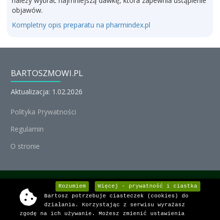
należy wybrać najmniejszą dawkę, która zapewnia ustąpienie
objawów.
Kompletny opis preparatu na pharmindex.pl
BARTOSZMOWI.PL
Aktualizacja: 1.02.2026
Polityka Prywatności
Regulamin
O stronie
© Michał Nedoszytko 2026, Wszystkie prawa zastrzeżone.
Rozumiem
Więcej - prywatność i ciastka
Bartosz potrzebuje ciasteczek (cookies) do
Informacje o lekach dostarcza:
działania. Korzystając z serwisu wyrażasz
zgodę na ich używanie. Możesz zmienić ustawienia