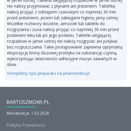
w jamie ustnej. Tabletki ulegającej rozpadowi w jamie ustnej
nie należy przyjmować z płynami ani jedzeniem. Tabletkę
należy przyjąć z odstępem czasowym co najmniej 30 min
przed jedzeniem, piciem lub zabiegami higieny jamy ustnej.
Wszelkie roztwory doustne, aerozole lub tabletki do
rozgryzania i żucia należy przyjąć co najmniej 30 min przed
podaniem leku lub po jego podaniu. Tabletki ulegającej
rozpadowi w jamie ustnej nie należy rozgryzać ani połykać
bez rozpuszczania. Takie postępowanie zapewnia optymalną
ekspozycję błony śluzowej przełyku na substancję czynną,
wykorzystując właściwości adhezyjne mucyn zawartych w
ślinie.
Kompletny opis preparatu na pharmindex.pl
BARTOSZMOWI.PL
Aktualizacja: 1.02.2026
Polityka Prywatności