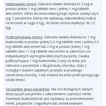
Indukowanie remisji
. Zalecana dawka dobowa to 2 mg w
postaci jednej 1 mg tabletki rano i jednej 1 mg tabletki
wieczorem. Okres leczenia indukcyjnego wynosi zazwyczaj 6
tyg. U pacjentów, którzy nie wykazują odpowiedniej reakcji
na leczenie w ciągu 6 tyg., leczenie można wydłużyć do 12
tyg.
Podtrzymywanie remisji
. Zalecana dawka dobowa to 1 mg
budezonidu w postaci jednej 0,5 mg tabletki rano i jednej 0,5
mg tabletki wieczorem lub 2 mg w postaci jednej 1 mg
tabletki rano i 1 mg tabletki wieczorem w zależności od
indywidualnych wymogów klinicznych pacjenta. Dawka
podtrzymująca 1 mg budezonidu 2 razy na dobę jest
zalecana u pacjentów z długotrwałą chorobą i (lub) z
rozległym stanem zapalnym przełyku w przebiegu
zaostrzenia choroby. Czas trwania leczenia podtrzymującego
ustala lekarz.
Szczególne grupy pacjentów
. Nie ma dostępnych danych
dotyczących pacjentów z zaburzeniami czynności nerek.
Ponieważ budezonid nie jest wydalany za pośrednictwem
nerek, pacjentów z łagodnymi lub umiarkowanymi