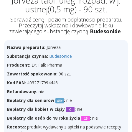
Jorveza tabl. uleg. rozpad. w j.
ustnej(0,5 mg) - 90 szt.
Sprawdź cenę i poziom odpłatności preparatu.
Przeczytaj wskazania i dawkowanie leku
zawierającego substancję czynną
Budesonide
.
Nazwa preparatu:
Jorveza
Substancja czynna:
Budesonide
Producent:
Dr. Falk Pharma
Zawartość opakowania:
90 szt.
Kod EAN:
4032717994446
Refundowany:
nie
Bepłatny dla seniorów
:
nie
65+
Bepłatny dla kobiet w ciąży
:
nie
C
Bepłatny dla osób do 18 roku życia
:
nie
18
Recepta:
produkt wydawany z apteki na podstawie recepty