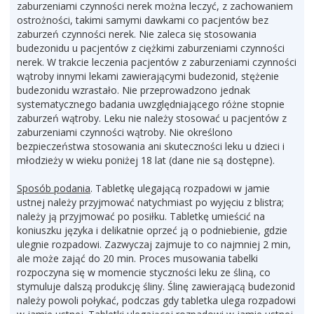
zaburzeniami czynności nerek można leczyć, z zachowaniem
ostrożności, takimi samymi dawkami co pacjentów bez
zaburzeń czynności nerek. Nie zaleca się stosowania
budezonidu u pacjentów z ciężkimi zaburzeniami czynności
nerek. W trakcie leczenia pacjentów z zaburzeniami czynności
wątroby innymi lekami zawierającymi budezonid, stężenie
budezonidu wzrastało. Nie przeprowadzono jednak
systematycznego badania uwzględniającego różne stopnie
zaburzeń wątroby. Leku nie należy stosować u pacjentów z
zaburzeniami czynności wątroby. Nie określono
bezpieczeństwa stosowania ani skuteczności leku u dzieci i
młodzieży w wieku poniżej 18 lat (dane nie są dostępne).
Sposób podania
. Tabletkę ulegającą rozpadowi w jamie
ustnej należy przyjmować natychmiast po wyjęciu z blistra;
należy ją przyjmować po posiłku. Tabletkę umieścić na
koniuszku języka i delikatnie oprzeć ją o podniebienie, gdzie
ulegnie rozpadowi. Zazwyczaj zajmuje to co najmniej 2 min,
ale może zająć do 20 min. Proces musowania tabelki
rozpoczyna się w momencie styczności leku ze śliną, co
stymuluje dalszą produkcję śliny. Ślinę zawierającą budezonid
należy powoli połykać, podczas gdy tabletka ulega rozpadowi