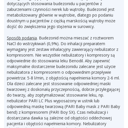
dotyczących stosowania budezonidu u pacjentów z
zaburzeniami czynności nerek lub wątroby. Budezonid jest
metabolizowany głównie w wątrobie, dlatego po podaniu
doustnym u pacjentów z ciężką marskością wątroby może
dojść do zwiększenia jego stężenia w surowicy.
Sposób podania
. Budezonid można mieszać z roztworem
NaCl do wstrzykiwań (0,9%). Do inhalacji preparatem
wymagany jest zestaw inhalacyjny zawierający nebulizator z
kompresorem. Nie wszystkie nebulizatory i kompresory są
odpowiednie do stosowania leku Benodil. Aby zapewnić
maksymalne dostarczenie budezonidu zalecane jest użycie
nebulizatora z kompresorem o odpowiednim przepływie
powietrza: 5-8 l/min, z objętością napełnienia komory 2-6 ml.
Dla dzieci zalecane jest stosowanie odpowiedniej maski
twarzowej z doskonałą przyczepnością, dobrze przylegającej
do twarzy, aby zoptymalizować stosowanie leku, np.
nebulizator PARI LC Plus wyposażony w ustnik lub
odpowiednią maskę twarzową (PARI Baby mask z PARI Baby
bend) z kompresorem (PARI Boy SX). Czas nebulizacji i
dostarczana dawka są zależne od objętości oddechowej
pacjenta i objętości napełnienia komory. Nebulizatory