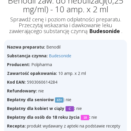
Benodil zaw. do nebulizacji(0,25
mg/ml) - 10 amp. x 2 ml
Sprawdź cenę i poziom odpłatności preparatu.
Przeczytaj wskazania i dawkowanie leku
zawierającego substancję czynną
Budesonide
.
Nazwa preparatu:
Benodil
Substancja czynna:
Budesonide
Producent:
Polpharma
Zawartość opakowania:
10 amp. x 2 ml
Kod EAN:
5903060614284
Refundowany:
nie
Bepłatny dla seniorów
:
nie
65+
Bepłatny dla kobiet w ciąży
:
nie
C
Bepłatny dla osób do 18 roku życia
:
nie
18
Recepta:
produkt wydawany z apteki na podstawie recepty