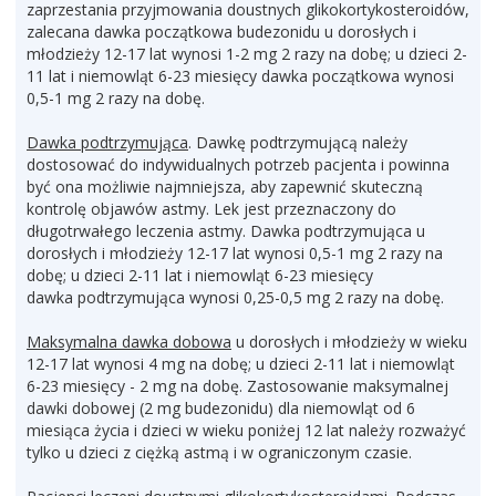
zaprzestania przyjmowania doustnych glikokortykosteroidów,
zalecana dawka początkowa budezonidu u dorosłych i
młodzieży 12-17 lat wynosi 1-2 mg 2 razy na dobę; u dzieci 2-
11 lat i niemowląt 6-23 miesięcy dawka początkowa wynosi
0,5-1 mg 2 razy na dobę.
Dawka podtrzymująca
. Dawkę podtrzymującą należy
dostosować do indywidualnych potrzeb pacjenta i powinna
być ona możliwie najmniejsza, aby zapewnić skuteczną
kontrolę objawów astmy. Lek jest przeznaczony do
długotrwałego leczenia astmy. Dawka podtrzymująca u
dorosłych i młodzieży 12-17 lat wynosi 0,5-1 mg 2 razy na
dobę; u dzieci 2-11 lat i niemowląt 6-23 miesięcy
dawka podtrzymująca wynosi 0,25-0,5 mg 2 razy na dobę.
Maksymalna dawka dobowa
u dorosłych i młodzieży w wieku
12-17 lat wynosi 4 mg na dobę; u dzieci 2-11 lat i niemowląt
6-23 miesięcy - 2 mg na dobę. Zastosowanie maksymalnej
dawki dobowej (2 mg budezonidu) dla niemowląt od 6
miesiąca życia i dzieci w wieku poniżej 12 lat należy rozważyć
tylko u dzieci z ciężką astmą i w ograniczonym czasie.