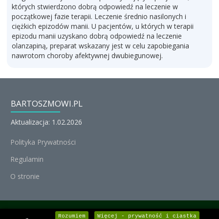
których stwierdzono dobrą odpowiedź na leczenie w
początkowej fazie terapii. Leczenie średnio nasilonych i
ciężkich epizodów manii. U pacjentów, u których w terapii
epizodu manii uzyskano dobrą odpowiedź na leczenie
olanzapiną, preparat wskazany jest w celu zapobiegania
nawrotom choroby afektywnej dwubiegunowej.
BARTOSZMOWI.PL
Aktualizacja: 1.02.2026
Polityka Prywatności
Regulamin
O stronie
© Michał Nedoszytko 2026, Wszystkie prawa zastrzeżone.
Rozumiem
Więcej - prywatność i ciastka