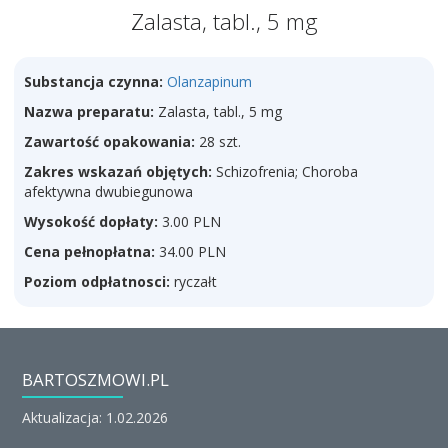
Zalasta, tabl., 5 mg
Substancja czynna:
Olanzapinum
Nazwa preparatu:
Zalasta, tabl., 5 mg
Zawartość opakowania:
28 szt.
Zakres wskazań objętych:
Schizofrenia; Choroba
afektywna dwubiegunowa
Wysokość dopłaty:
3.00 PLN
Cena pełnopłatna:
34.00 PLN
Poziom odpłatnosci:
ryczałt
BARTOSZMOWI.PL
Aktualizacja: 1.02.2026