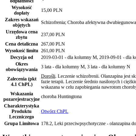
odpłatnosci
Wysokość
15,00 PLN
dopłaty
Zakres wskazań
Schizofrenia; Choroba afektywna dwubiegunow
objętych
Urzędowa cena
237,00 PLN
zbytu
Cena detaliczna
267,00 PLN
Wysokość limitu
261,00 PLN
Decyzja od
2019-03-01 - dla kolumny M, 2019-09-01 - dla 
Okres
3 lata - dla kolumny M, 3 lata - dla kolumny N
obowiązywania
Dorośli
. Leczenie schizofrenii. Olanzapina jes
Zalecenia (pkt
fazie terapii. Leczenie średnio nasilonych i cię
4.1 ChPL)
wskazana w celu zapobiegania nawrotom chorob
Wskazania
choroba Huntingtona
pozarejestracyjne
Charakterystyka
Produktu
Otwórz ChPL
Leczniczego
Grupa Limitowa
178.2, Leki przeciwpsychotyczne - olanzapina do