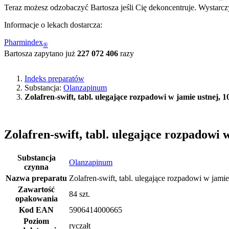
Teraz możesz odzobaczyć Bartosza jeśli Cię dekoncentruje. Wystarczy
Informacje o lekach dostarcza:
Pharmindex
®
Bartosza zapytano już
227 072 406
razy
Indeks preparatów
Substancja:
Olanzapinum
Zolafren-swift, tabl. ulegające rozpadowi w jamie ustnej, 
Zolafren-swift, tabl. ulegające rozpadowi 
Substancja
Olanzapinum
czynna
Nazwa preparatu
Zolafren-swift, tabl. ulegające rozpadowi w jamie
Zawartość
84 szt.
opakowania
Kod EAN
5906414000665
Poziom
ryczałt