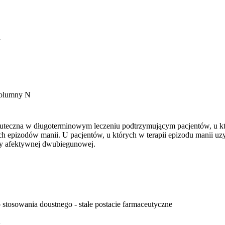
a
kolumny N
t skuteczna w długoterminowym leczeniu podtrzymującym pacjentów, u 
żkich epizodów manii. U pacjentów, u których w terapii epizodu manii u
y afektywnej dwubiegunowej.
 stosowania doustnego - stałe postacie farmaceutyczne