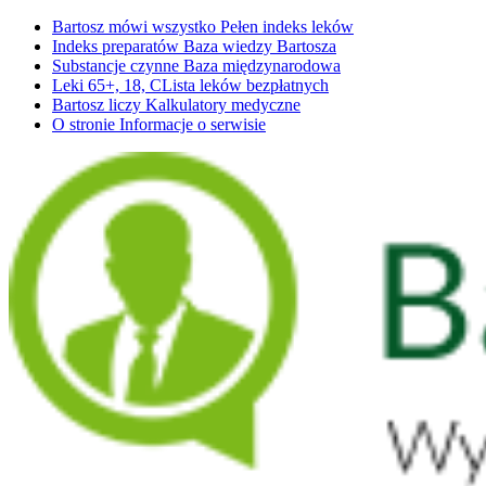
Bartosz mówi wszystko
Pełen indeks leków
Indeks preparatów
Baza wiedzy Bartosza
Substancje czynne
Baza międzynarodowa
Leki 65+, 18, C
Lista leków bezpłatnych
Bartosz liczy
Kalkulatory medyczne
O stronie
Informacje o serwisie