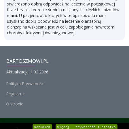
stwierdzono dobrą odpowiedź na leczenie w początkowej
fazie terapii. Leczenie średnio nasilonych i ciężkich epizodów
manii. U pacjentów, u których w terapii epizodu manii
uzyskano dobrą odpowiedź na leczenie olanzapiną,
olanzapina wskazana jest w celu zapobiegania nawrotom
choroby afektywnej dwubiegunowej.
BARTOSZMOWI.PL
Aktualizacja: 1.02.2026
Polityka Prywatności
Regulamin
O stronie
© Michał Nedoszytko 2026, Wszystkie prawa zastrzeżone.
Rozumiem
Więcej - prywatność i ciastka