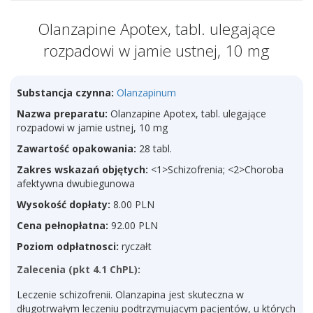
Olanzapine Apotex, tabl. ulegające
rozpadowi w jamie ustnej, 10 mg
Substancja czynna:
Olanzapinum
Nazwa preparatu:
Olanzapine Apotex, tabl. ulegające
rozpadowi w jamie ustnej, 10 mg
Zawartość opakowania:
28 tabl.
Zakres wskazań objętych:
<1>Schizofrenia; <2>Choroba
afektywna dwubiegunowa
Wysokość dopłaty:
8.00 PLN
Cena pełnopłatna:
92.00 PLN
Poziom odpłatnosci:
ryczałt
Zalecenia (pkt 4.1 ChPL):
Leczenie schizofrenii. Olanzapina jest skuteczna w
długotrwałym leczeniu podtrzymującym pacjentów, u których